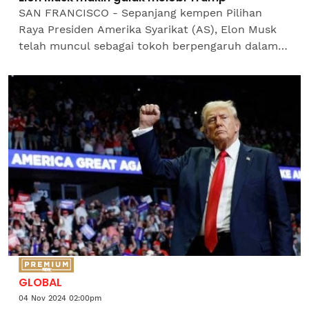
SAN FRANCISCO - Sepanjang kempen Pilihan
Raya Presiden Amerika Syarikat (AS), Elon Musk
telah muncul sebagai tokoh berpengaruh dalam
lingkungan orang kuat Donald Trump kini menjadi
'broker...
GLOBAL
04 Nov 2024 02:00pm