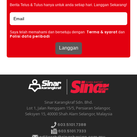
Berita Telus & Tulus hanya untuk anda setiap hari. Langgan Sekarang!
Terma & syarat
Saya telah memahami dan bersetuju dengan
dan
Polisi data peribadi
Sinar Karangkraf Sdn. Bhd.
Lot 1, Jalan Renggam 15/5, Persiaran Selangor,
Seksyen 15, 40000 Shah Alam Selangor, Malaysia
603.5101.7388
603.5101.7333
editorsh@sinarharian.com.my