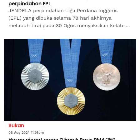
perpindahan EPL
JENDELA perpindahan Liga Perdana Inggeris
(EPL) yang dibuka selama 78 hari akhirnya
melabuh tirai pada 30 Ogos menyaksikan kelab-
kelab teratas liga Inggeris berlumba-lumba
menandatangani pemain baharu...
Sukan
08 Aug 2024 11:26pm
Harga pingat emas Olimpik Paris RM4,250