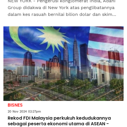
NEW YORK - Pengerusi konglomerat India, Adani
Group didakwa di New York atas penglibatannya
dalam kes rasuah bernilai bilion dolar dan skim
penipuan, menurut pendakwa raya Amerika
Syarikat (AS) pada...
BISNES
20 Nov 2024 02:27pm
Rekod FDI Malaysia perkukuh kedudukannya
sebagai peserta ekonomi utama di ASEAN -