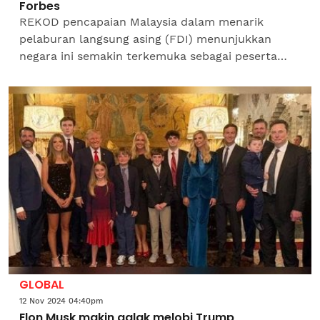
Forbes
REKOD pencapaian Malaysia dalam menarik
pelaburan langsung asing (FDI) menunjukkan
negara ini semakin terkemuka sebagai peserta
ekonomi utama dalam rantau ASEAN. Menurut
artikel bertajuk...
GLOBAL
12 Nov 2024 04:40pm
Elon Musk makin galak melobi Trump