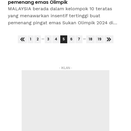
pemenang emas Olimpik
MALAYSIA berada dalam kelompok 10 teratas
yang menawarkan insentif tertinggi buat
pemenang pingat emas Sukan Olimpik 2024 di
Paris. Kontinjen negara berada di kedudukan
keempat dengan imbuhan...
...
...
5
1
2
3
4
6
7
18
19
- IKLAN -