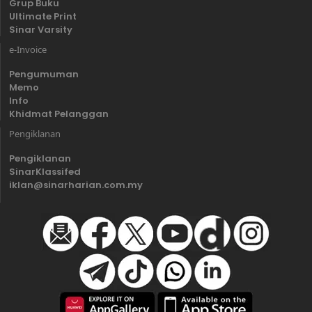
Grup Buku
Ultimate Print
Sinar Varsity
e-Invoice
Pengumuman
Memo
Info
Khidmat Pelanggan
Pengiklanan
Pengiklanan
SinarKlassifed
iklan@sinarharian.com.my