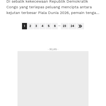
DI sebalik kekecewaan Republik Demokratik
Congo yang terlepas peluang mencipta antara
kejutan terbesar Piala Dunia 2026, pemain tengah
Samuel Moutoussamy muncul sebagai salah
seorang watak utama yang...
...
1
2
3
4
5
6
23
24
- IKLAN -