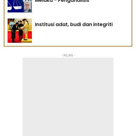
Melaka - Penganalisis
Institusi adat, budi dan integriti
- IKLAN -