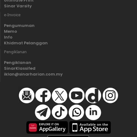
Ultimate Print
Sinar Varsity
e-Invoice
Pengumuman
Memo
Info
Khidmat Pelanggan
Pengiklanan
Pengiklanan
SinarKlassifed
iklan@sinarharian.com.my