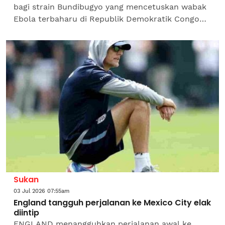
bagi strain Bundibugyo yang mencetuskan wabak
Ebola terbaharu di Republik Demokratik Congo
(DRC) bermula pada Khamis.Pertubuhan
Kesihatan Sedunia (WHO)...
Sukan
03 Jul 2026 07:55am
England tangguh perjalanan ke Mexico City elak
diintip
ENGLAND menangguhkan perjalanan awal ke