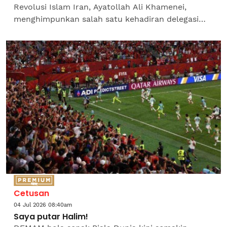
Revolusi Islam Iran, Ayatollah Ali Khamenei,
menghimpunkan salah satu kehadiran delegasi
asing terbesar di negara itu dalam beberapa
dekad, melibatkan wakil...
Cetusan
04 Jul 2026 08:40am
Saya putar Halim!