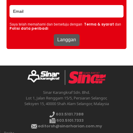
Terma & syarat
Saya telah memahami dan bersetuju dengan
dan
Polisi data peribadi
Sinar Karangkraf Sdn. Bhd.
Lot 1, Jalan Renggam 15/5, Persiaran Selangor,
Seksyen 15, 40000 Shah Alam Selangor, Malaysia
603.5101.7388
603.5101.7333
editorsh@sinarharian.com.my
Berita