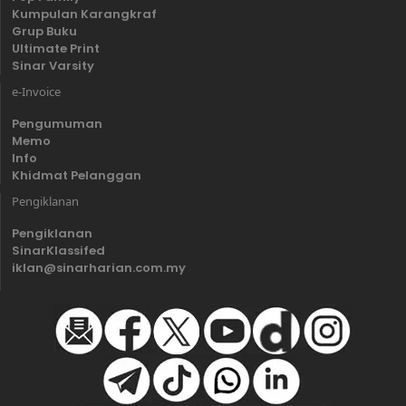
Kumpulan Karangkraf
Grup Buku
Ultimate Print
Sinar Varsity
e-Invoice
Pengumuman
Memo
Info
Khidmat Pelanggan
Pengiklanan
Pengiklanan
SinarKlassifed
iklan@sinarharian.com.my