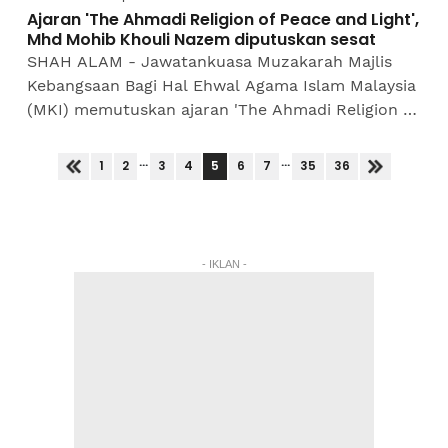
Ajaran 'The Ahmadi Religion of Peace and Light',
Mhd Mohib Khouli Nazem diputuskan sesat
SHAH ALAM - Jawatankuasa Muzakarah Majlis
Kebangsaan Bagi Hal Ehwal Agama Islam Malaysia
(MKI) memutuskan ajaran 'The Ahmadi Religion of
Peace and Light' dan Mhd Mohib Khouli Nazem
adalah...
...
...
5
1
2
3
4
6
7
35
36
- IKLAN -