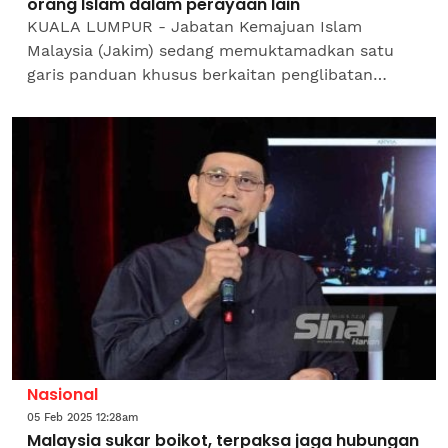
orang Islam dalam perayaan lain
KUALA LUMPUR - Jabatan Kemajuan Islam
Malaysia (Jakim) sedang memuktamadkan satu
garis panduan khusus berkaitan penglibatan
orang Islam dalam sambutan perayaan selain
Islam. Menteri Di Jabatan...
Nasional
05 Feb 2025 12:28am
Malaysia sukar boikot, terpaksa jaga hubungan