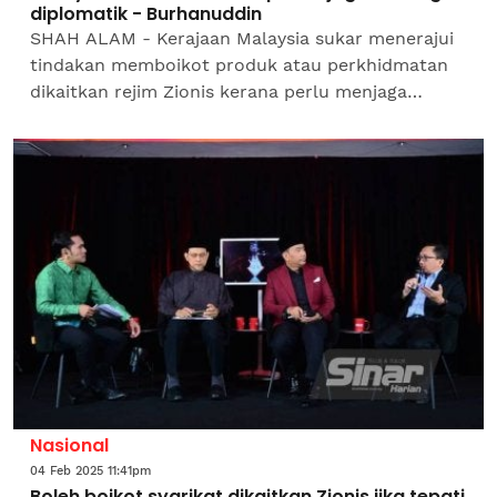
diplomatik - Burhanuddin
SHAH ALAM - Kerajaan Malaysia sukar menerajui
tindakan memboikot produk atau perkhidmatan
dikaitkan rejim Zionis kerana perlu menjaga
hubungan diplomatik serta perdagangan dua hala
dengan...
Nasional
04 Feb 2025 11:41pm
Boleh boikot syarikat dikaitkan Zionis jika tepati