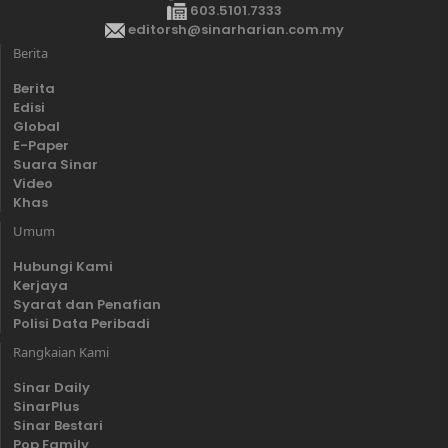
603.5101.7333
editorsh@sinarharian.com.my
Berita
Berita
Edisi
Global
E-Paper
Suara Sinar
Video
Khas
Umum
Hubungi Kami
Kerjaya
Syarat dan Penafian
Polisi Data Peribadi
Rangkaian Kami
Sinar Daily
SinarPlus
Sinar Bestari
Pop Family