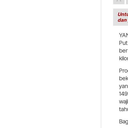
Untu
dan
YAN
Put
ber
kil
Pro
bek
yan
149
waj
tah
Bag