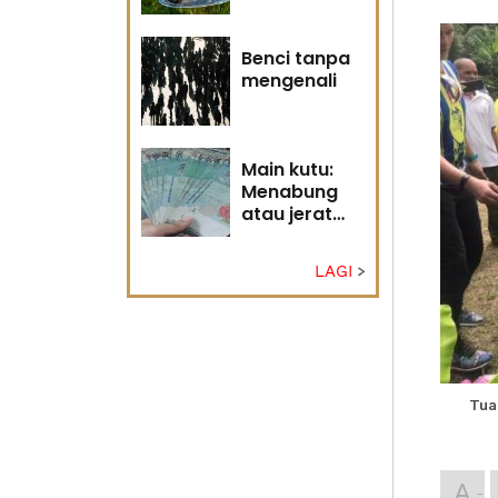
Tuhan
Benci tanpa
mengenali
Main kutu:
Menabung
atau jerat
diri?
LAGI
Tua
A