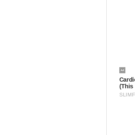
Asi
per
Bes
bar
Pin
Ar
Mua
Raja 