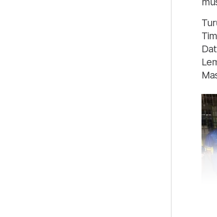
mus
Tur
Tim
Dat
Lem
Mas