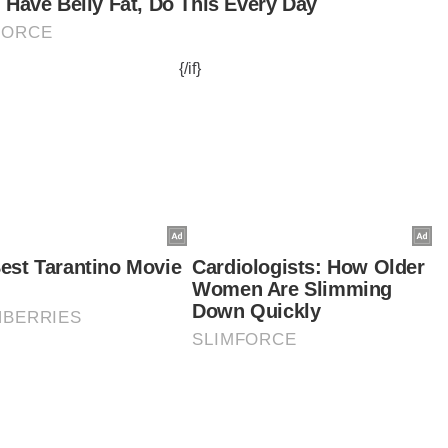
jek diusahakan Mohd Zafani Zakaria dan Siti Nor
a Zakaria iaitu Bangkit Kenari Enterprise di
pung Raga kini sudah membuka cawangan di
 Kedai Kampung Permatang Chengai.
am masa sama, baginda turut menyantuni