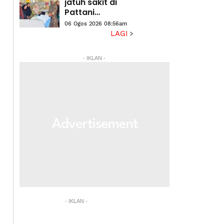
jatuh sakit di
Pattani
dipindahkan ke
06 Ogos 2026 08:56am
HSB
LAGI
- IKLAN -
- IKLAN -