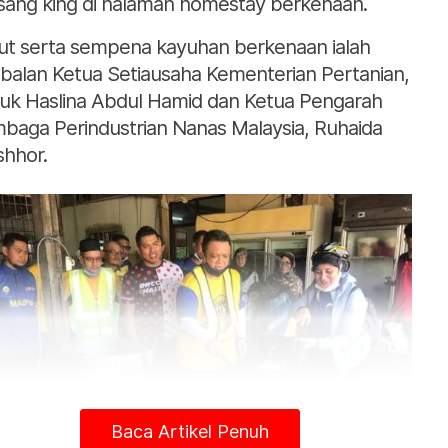
ang king di halaman homestay berkenaan.
ut serta sempena kayuhan berkenaan ialah
balan Ketua Setiausaha Kementerian Pertanian,
uk Haslina Abdul Hamid dan Ketua Pengarah
baga Perindustrian Nanas Malaysia, Ruhaida
hhor.
Baca Artikel Penuh