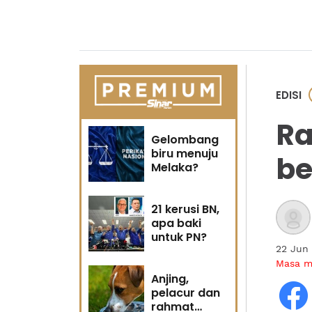
EDISI
Ra
Gelombang
biru menuju
be
Melaka?
21 kerusi BN,
apa baki
untuk PN?
22 Jun
Masa 
Anjing,
pelacur dan
rahmat