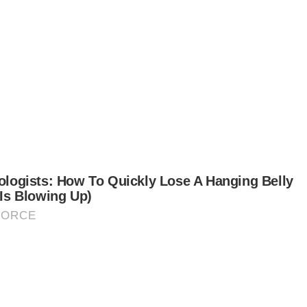
sten Komisioner Muhamad Halim Yatim yang
nah berkhidmat sebagai Ketua Polis Padang
ar dari 1 Mac 2018 sehingga 17 April lalu, yang
u sahaja berpindah ke Ibu Pejabat Polis Pulau
ang kerana kenaikan pangkat.
tikel Berkaitan:
Penjawat awam digalak pakai Kebaya Perlis
Temui Rasuah Busters sempena Jelajah Mini Rakan
Muda Pulau Pinang
Pemangku Raja Perlis berkenan rasmi AEON BiG -
Bubbles O2 Liga Besbol Kebangsaan 2023
t turun aplikasi Sinar Harian.
Klik di sini!
Muda Perlis
Jelajah Yan