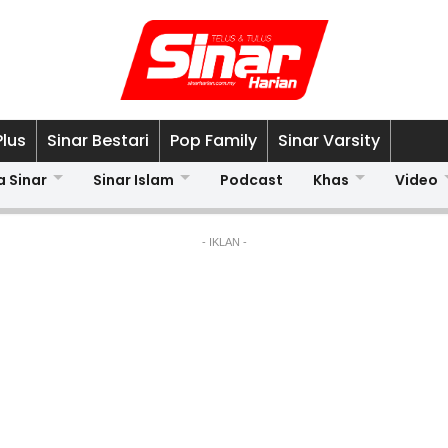
Plus
Sinar Bestari
Pop Family
Sinar Varsity
a Sinar
Sinar Islam
Podcast
Khas
Video
- IKLAN -