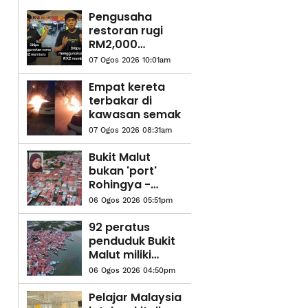
Pengusaha
restoran rugi
RM2,000
diperdaya
07 Ogos 2026 10:01am
tempahan palsu
guna nama RXZ
Empat kereta
Members
terbakar di
kawasan semak
07 Ogos 2026 08:31am
Bukit Malut
bukan 'port'
Rohingya -
Penduduk
06 Ogos 2026 05:51pm
92 peratus
penduduk Bukit
Malut miliki
MyKad, bukan
06 Ogos 2026 04:50pm
penempatan
Rohingya
Pelajar Malaysia