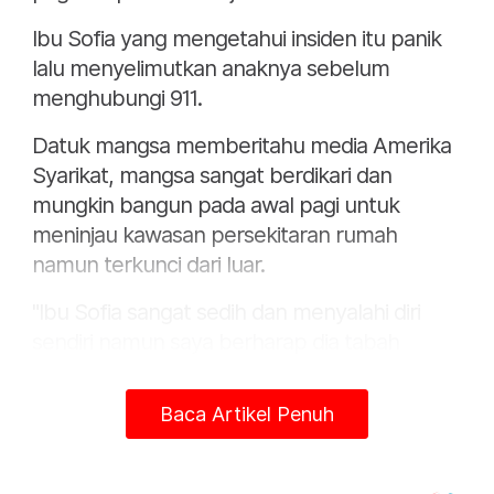
Ibu Sofia yang mengetahui insiden itu panik
lalu menyelimutkan anaknya sebelum
menghubungi 911.
Datuk mangsa memberitahu media Amerika
Syarikat, mangsa sangat berdikari dan
mungkin bangun pada awal pagi untuk
meninjau kawasan persekitaran rumah
namun terkunci dari luar.
"Ibu Sofia sangat sedih dan menyalahi diri
sendiri namun saya berharap dia tabah
mengharungi dugaan ini," katanya.
Baca Artikel Penuh
Sementara itu, Ketua Polis Newport, James
Burroughs berkata, sejurus kakitangan
kecemasan tiba di lokasi telah mendapati