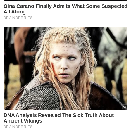
balik berkuat kuasa serta-
merta
GLOBAL
Suspek culik, rogol remaja
tuntut layanan VIP dalam lokap
GLOBAL
'Perang robot' AS-China makin
tegang