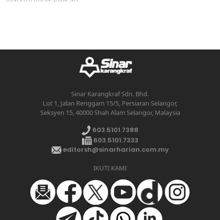
Sinar Karangkraf Sdn. Bhd.
Lot 1, Jalan Renggam 15/5, Persiaran Selangor,
Seksyen 15, 40000 Shah Alam Selangor, Malaysia
603.5101.7388
603.5101.7333
editorsh@sinarharian.com.my
IKUTI KAMI