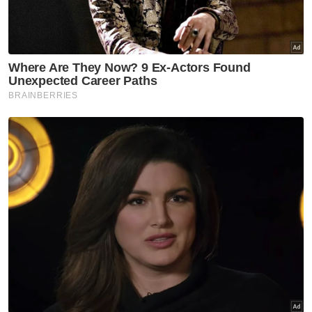
VPoints:
0
Masuk | Daftar
Budak Dua Tahun Mati
Artikel Disyorkan
GLOBAL
Bertengkar isu laluan basikal,
empat remaja baling bebola
tisu basah ditahan
GLOBAL
Gelaran diraja Pengiran
Raabi'atul Adawiyyah ditarik