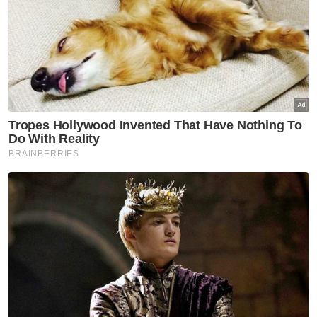
Muat turun aplikasi Sinar Harian.
Klik di sini!
Jawab soalan kaji selidik dan
dapatkan
×
baucar tunai.
Di manakah anda tinggal?
Johor
K. Lumpur
Kedah
Kelantan
Labuan
Melaka
N. Sembilan
Pahang
P. Pinang
Perak
Perlis
Putrajaya
Sabah
Sarawak
Selangor
Terengganu