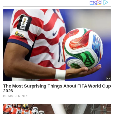
mangsa tiada respon dan disahkan
meninggal dunia.
Artikel Berkaitan:
Gelandangan ditemui mati dalam longkang I 25
OGOS 2023
Gelandangan ditemui mati dalam longkang
Gagal ekstrak data, CVR akan dihantar ke Amerika
Syarikat
Punca kematian mangsa mengalami
hipotermia. - Mirror