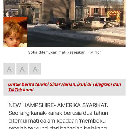
Sofia ditemukan mati kesejukan. - Mirror
A
A
A
Untuk berita terkini Sinar Harian, ikuti di
Telegram
dan
TikTok
kami
NEW HAMPSHIRE- AMERIKA SYARIKAT.
Seorang kanak-kanak berusia dua tahun
ditemui mati dalam keadaan 'membeku'
setelah terkunci dari bahagian belakang