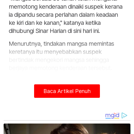
memotong kenderaan dinaiki suspek kerana
ia dipandu secara perlahan dalam keadaan
ke kiri dan ke kanan," katanya ketika
dihubungi Sinar Harian di sini hari ini.
Menurutnya, tindakan mangsa memintas
keretanya itu menyebabkan suspek
bertindak mengekori mangsa sehingga
berjaya memotong kenderaan tersebut.
Katanya, suspek kemudian bertindak
melanggar bahagian belakang serta
Baca Artikel Penuh
menghimpitnya menyebabkan kereta
mangsa hilang kawalan lalu terbabas ke
dalam parit dan suspek kemudian meluru
dari kenderaannya serta bertindak memukul
mangsa menggunakan besi boleh laras