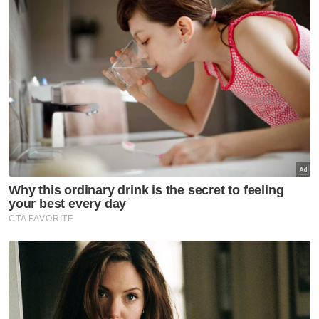
sehingga mendatangkan kecederaan.
Beliau berkata, hasil siasatan mendapati
suspek mempunyai tiga rekod jenayah
lampau dan semakan rekod menunjukkan
kenderaan dinaiki lelaki itu telah didaftarkan
atas nama seorang wanita di Bangi, Selangor.