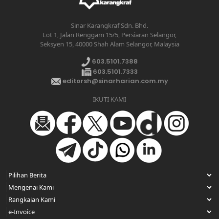
Sinar Karangkraf Sdn. Bhd.
Lot 1, Jalan Renggam 15/5, Persiaran Selangor,
Seksyen 15, 40000 Shah Alam Selangor, Malaysia
603.5101.7388
603.5101.7333
editorsh@sinarharian.com.my
IKUTI KAMI