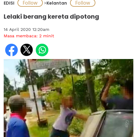
EDISI
>
Kelantan
Lelaki berang kereta dipotong
14 April 2020 12:20am
Masa membaca:
2
minit