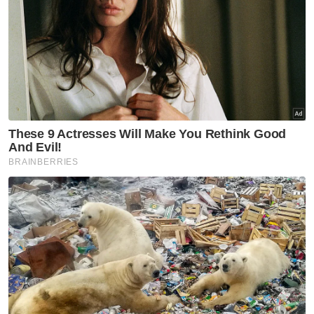
"Polis telah menghubungi wanita berkenaan
dan dia menjelaskan bahawa kenderaan itu
diberikan sambung bayar kepada sebuah
syarikat kereta di negeri ini.
“Kes ini disiasat mengikut Seksyen 324 dan
279 Kanun Keseksaan dan usaha mengesan
suspek sedang giat dijalankan," katanya.
Artikel Berkaitan:
Lelaki dedah kaki dipotong akibat banyak minum teh
tarik I 25 OGOS 2023
PORT mohon maaf, tarian ekstrem di luar kawalan
penganjur
Lelaki dedah kaki dipotong akibat banyak minum teh
tarik
Hari ini, tular video berdurasi 20 saat di laman