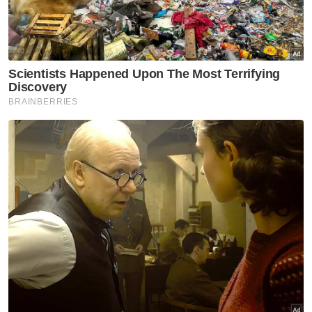
sosial Facebook menunjukkan seorang lelaki
berbaju putih memukul pemandu Perodua
Kancil menggunakan besi dipercayai selepas
berlaku kemalangan.
Muat turun aplikasi Sinar Harian.
Klik di sini!