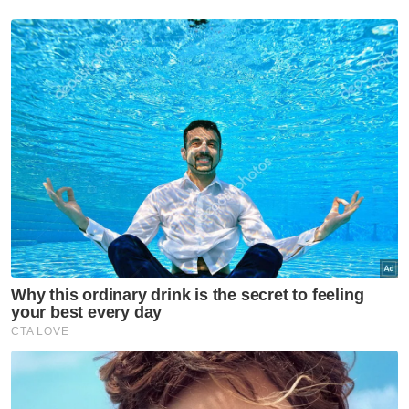
tahun depan
Kelantan
Darul Ulum Al Mahfuz sasar
bina kompleks tahfiz baharu
Kelantan
'Awak tenunglah muka saya
lama-lama, nanti saya dah
tiada sudah tidak boleh tengok'
Kelantan
'Saya ingat sudah mati' -
Pemain bola sepak kongsi detik
cemas dipanah petir