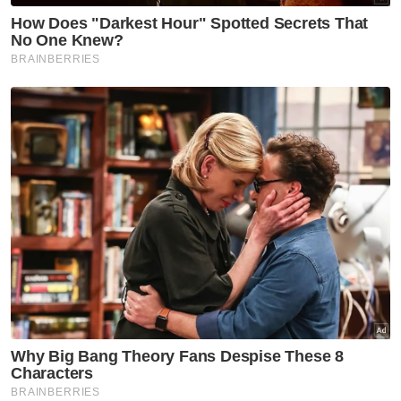
PDRM
Kes Jenayah
Kelantan
Artikel Disyorkan
Kelantan
MRSM Ulul Albab Tanah Merah
mula dibina suku pertama