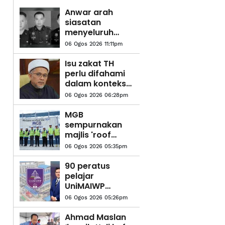
Anwar arah
siasatan
menyeluruh
kejadian
06 Ogos 2026 11:11pm
anggota polis
maut di
Isu zakat TH
Beaufort
perlu difahami
dalam konteks
syariah - Mufti
06 Ogos 2026 06:28pm
Pahang
MGB
sempurnakan
majlis 'roof
topping'
06 Ogos 2026 05:35pm
Pangsapuri
Saujana Indah
90 peratus
pelajar
UniMAIWP
ditawarkan
06 Ogos 2026 05:26pm
bantuan am
pelajaran
Ahmad Maslan