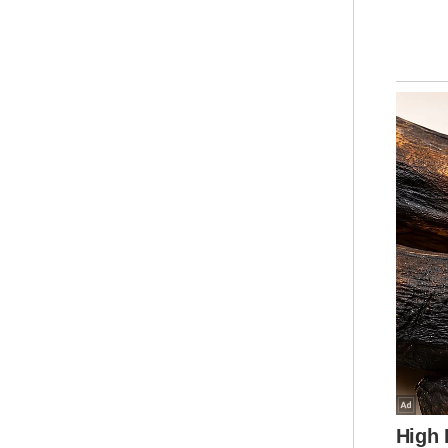
man
ber
Bel
kep
Sum