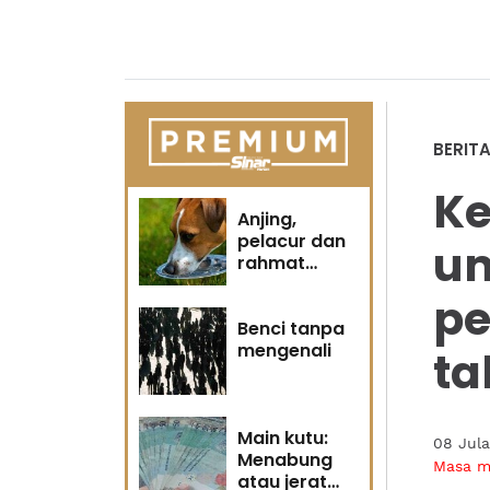
BERIT
Ke
Anjing,
pelacur dan
um
rahmat
Tuhan
pe
Benci tanpa
mengenali
ta
Main kutu:
08 Jul
Menabung
Masa 
atau jerat