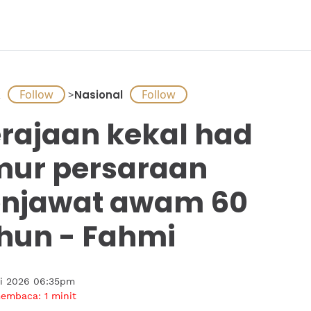
A
>
Nasional
rajaan kekal had
ur persaraan
njawat awam 60
hun - Fahmi
ai 2026 06:35pm
membaca:
1
minit