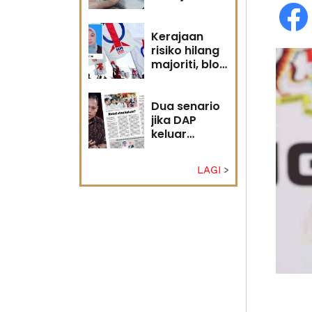
diri?
Kerajaan
risiko hilang
majoriti, blok
politik perlu
runding
semula
Dua senario
jika DAP
keluar
kerajaan
LAGI