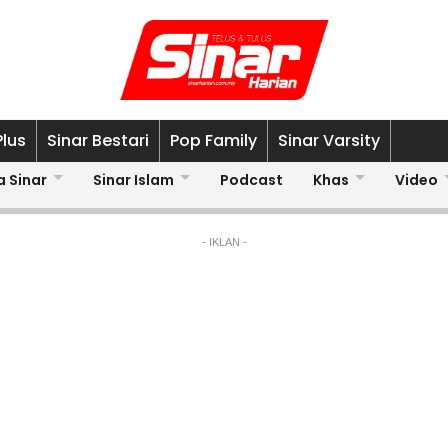
Plus
Sinar Bestari
Pop Family
Sinar Varsity
a Sinar
Sinar Islam
Podcast
Khas
Video
- IKLAN -