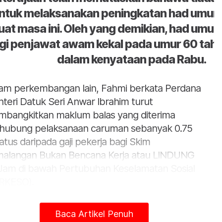
ntuk melaksanakan peningkatan had umur 
uat masa ini. Oleh yang demikian, had umur
gi penjawat awam kekal pada umur 60 tahu
dalam kenyataan pada Rabu.
am perkembangan lain, Fahmi berkata Perdana
teri Datuk Seri Anwar Ibrahim turut
bangkitkan maklum balas yang diterima
hubung pelaksanaan caruman sebanyak 0.75
atus daripada gaji pekerja bagi Skim
alangan Bukan Bencana Kerja atau LINDUNG
Jam di bawah Pertubuhan Keselamatan Sosial
RKESO).
ubungan itu, Fahmi berkata, Jemaah Menteri
Baca Artikel Penuh
utuskan caruman berkenaan tidak lagi bersifat