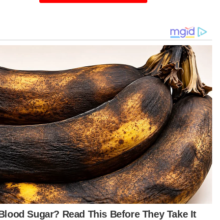
datori, sebaliknya dibuat secara sukarela,
kuat kuasa serta-merta.
iau berkata, kenyataan lanjut mengenai
utusan itu akan dikeluarkan oleh Kementerian
ber Manusia (KESUMA). - Bernama