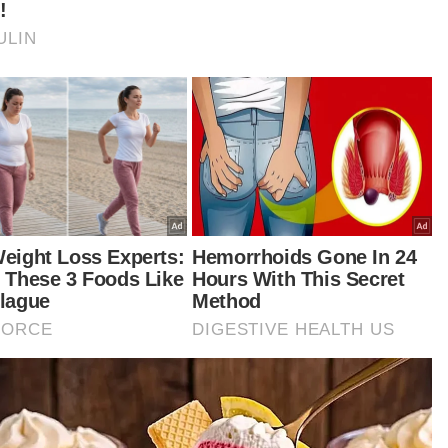
tikel Berkaitan:
Kerajaan Madani terus perkukuh tatakelola, elak
skandal seperti 1MDB berulang
Lima individu termasuk empat penjawat awam ditahan,
disyaki rasuah RM25,000
Pindah wang simpanan 18 kali dalam dua hari, penjawat
awam rugi RM63,438