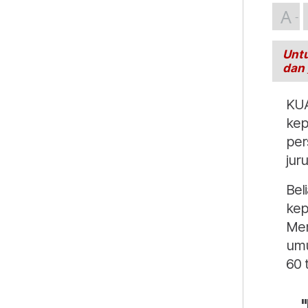
A
Untu
dan
KUA
kep
per
jur
Bel
kep
Men
umu
60 