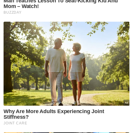
Berita Telus & Tulus menerusi E-Mel setiap
hari!
Di samping itu, beliau berkata kerajaan masih
bertanggungjawab menanggung Nota
Jangka Sederhana Islam (Sukuk Islamic
Medium Term Notes) berjumlah RM8.9 bilion
yang matang pada 2039, meliputi bayaran
prinsipal RM5 bilion dan faedah RM3.9 bilion.
"Ini bermakna, secara keseluruhan,
tanggungan 1MDB yang telah dan masih