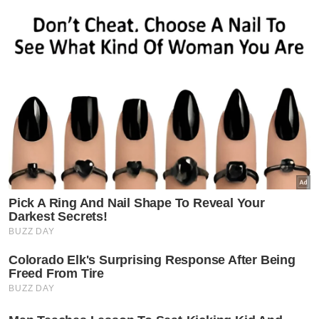
Mac 2023, kerajaan terpaksa
memperuntukkan RM13 bilion daripada
belanja pembangunan untuk melunaskan
Bon 1MDB berjumlah AS$3 bilion yang
dijamin kerajaan, yang bersamaan kira-kira
13.1 peratus daripada keseluruhan
peruntukan belanja pembangunan tahun
tersebut.
Terdahulu, Chin Tong berkata, setakat 30
Jun lepas, kerajaan telah membayar RM42.5
bilion hutang dan komitmen 1MDB termasuk
bayaran prinsipal, faedah, kos guaman dan
operasi, serta komitmen lain.