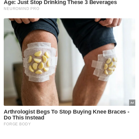
kerajaan sejak 2017 telah membelanjakan
RM18.7 bilion daripada peruntukan belanja
mengurus dan belanja pembangunan bagi
memenuhi obligasi kewangan 1MDB.
Beliau berkata, sebaik sahaja Kerajaan
MADANI mengambil alih pentadbiran pada