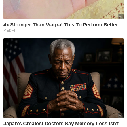
meningkatkan daya saing ekonomi serta
mengekalkan kepercayaan pasaran
terhadap institusi dan dasar fiskal negara,”
katanya.
Artikel Berkaitan:
SPRM siasat dakwaan aset mewah RM59 juta
dikaitkan dana 1MDB
SPRM sahkan siasatan terhadap Jho Low masih
diteruskan
Kerajaan telah bayar, masih tanggung RM51.4 bilion
hutang 1MDB - MoF
MN, PN, Najib dan anak muda Melayu
Hutang 1MDB, tenaga boleh baharu negara antara
tumpuan Dewan Rakyat hari ini
'Mengapa rakyat tak berhak tahu urus niaga saham
Azam?' - Chean Chung
Katanya, akibat daripada skandal tersebut,