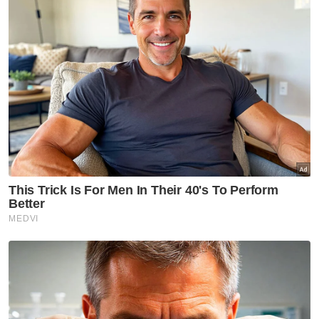
melaksanakan pembaharuan terhadap
kerangka perundangan syarikat milik
kerajaan (SOE), sebagai sebahagian daripada
usaha memperkukuh tadbir urus.
Beliau berkata, skandal 1MDB, bukan sahaja