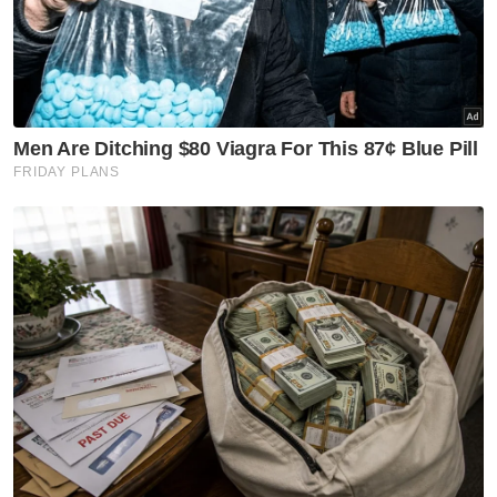
Nasional
RCI Tabung Haji: Ambil
tindakan kalau ada 'sakau',
UMNO tidak bela salah laku -
Asyraf Wajdi