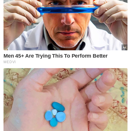
mengakibatkan kerugian kewangan yang
besar kepada kerajaan, malah menjejaskan
reputasi dan kredibiliti Malaysia pada
peringkat antarabangsa apabila mendapat
liputan meluas media global, mencetuskan
siasatan pelbagai agensi penguatkuasaan
luar negara serta melibatkan prosiding
mahkamah rentas sempadan.
"Keadaan ini telah memberi kesan negatif
terhadap persepsi masyarakat antarabangsa
terhadap sistem tadbir urus, integriti institusi
awam dan pengurusan kewangan negara.
"Reputasi negara yang terjejas turut memberi
cabaran kepada usaha kerajaan untuk
memperkukuh keyakinan pelabur,