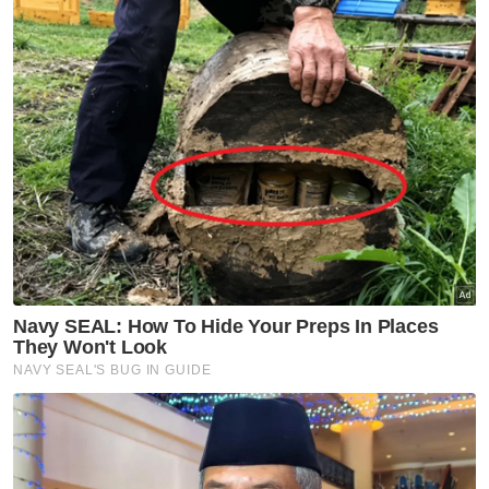
perlu ditanggung oleh Kerajaan adalah
sebanyak RM51.4 bilion,” katanya.
Chin Tong berkata, kerajaan telah berjaya
mendapatkan semula dana sebanyak RM31.3
bilion, manakala baki obligasi RM20.1 bilion
terpaksa ditanggung kerajaan jika tiada lagi
pemulangan dana pada masa hadapan.-
Bernama
Muat turun aplikasi Sinar Harian.
Klik di sini!
1MDB