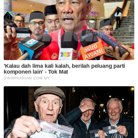
Artikel Disyorkan
Nasional
Anwar jamin siasatan RCI TH
dilaksana tanpa kompromi
Nasional
RCI TH: Pelan pemulihan
berjaya kukuhkan kedudukan
kewangan
Nasional
Ibu bapa perlu waspada anak
'berkawan' dengan AI - Fahmi