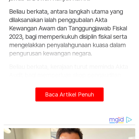
Beliau berkata, antara langkah utama yang
dilaksanakan ialah penggubalan Akta
Kewangan Awam dan Tanggungjawab Fiskal
2023, bagi memperkukuh disiplin fiskal serta
mengelakkan penyalahgunaan kuasa dalam
pengurusan kewangan negara.
Beliau berkata, kerajaan turut meminda Akta
Audit bagi memperluas skop pengauditan
Ketua Audit Negara menerusi pendekatan
follow the public money, sekali gus
Baca Artikel Penuh
membolehkan audit terhadap penggunaan
dana awam dilaksanakan secara lebih
menyeluruh.
Menurutnya, kerajaan juga sedang
menggubal Akta Perolehan Kerajaan serta