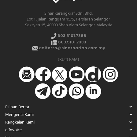
Sinar Karangkraf Sdn. Bhd.
Lot 1, Jalan Renggam 15/5, Persiaran Selangor,
Seksyen 15, 40000 Shah Alam Selangor, Malaysia
603.5101.7388
603.5101.7333
editorsh@sinarharian.com.my
IKUTI KAMI