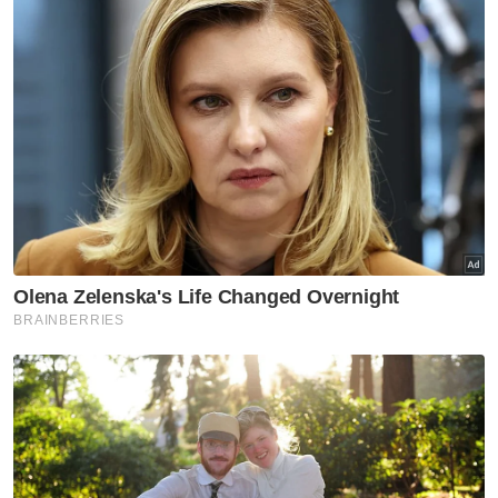
langkah strategik bagi menstabilkan nilai
rupiah serta menjamin ketahanan ekonomi
negara.
Selain itu, mahasiswa menuntut hak
pendidikan yang lebih inklusif, berkualiti dan
mampu diakses semua lapisan masyarakat,
selain menilai semula kenaikan harga bahan
api yang didakwa terus membebankan
rakyat.