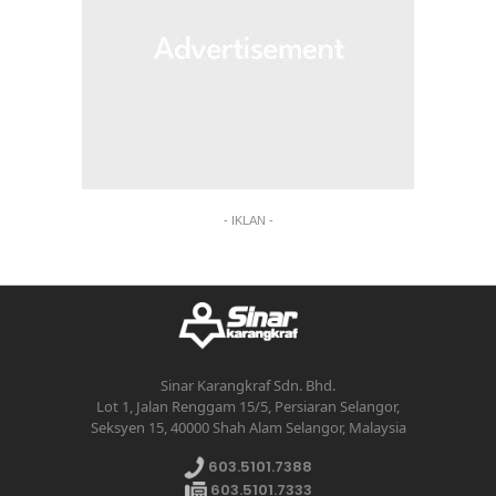
- IKLAN -
Sinar Karangkraf Sdn. Bhd.
Lot 1, Jalan Renggam 15/5, Persiaran Selangor,
Seksyen 15, 40000 Shah Alam Selangor, Malaysia
603.5101.7388
603.5101.7333