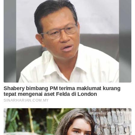
Artikel Disyorkan
GLOBAL
Serangan tembakan di sekolah:
PM Thai tolak spekulasi buli
GLOBAL
Buka Selat Hormuz: Iran
kemuka syarat
GLOBAL
Api makin marak, akses ke
Gunung Bromo ditutup
sepenuhnya
GLOBAL
21 maut, 37 cedera dua bas
bertembung