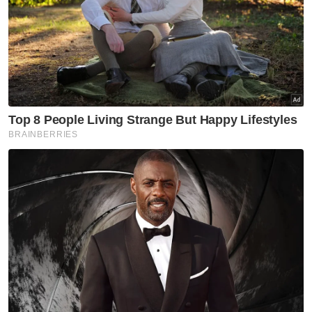
Himpunan lain di Jakarta turut disertai
gabungan pelbagai organisasi mahasiswa
termasuk PMII, GMNI, FAM UI, HMI dan BEM
Universitas Trisakti, manakala satu lagi
demonstrasi dijadual berlangsung di hadapan
bangunan DPR/MPR RI.
Bagi mengawal keadaan, seramai 5,955
anggota polis gabungan daripada Polda
Metro Jaya, Polres Jakarta Pusat dan
beberapa balai polis dikerahkan ke lokasi-
lokasi berkaitan.