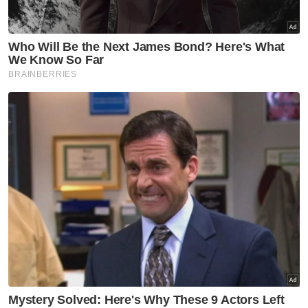
Di Bandung, mahasiswa daripada beberapa
institusi pengajian tinggi termasuk Universiti
Widyatama, Universiti Pasundan dan
Gabungan BEM Nusantara dijadual
berhimpun di bangunan Dewan Perwakilan
Rakyat Daerah (DPRD) Jawa Barat serta
pejabat Bank Indonesia wilayah Jawa Barat.
Artikel Berkaitan:
Penganalisis saran Prabowo 'berehat' daripada
berucap redakan kemarahan rakyat
Ekonomi Indonesia berdepan tekanan berganda
Mahasiswa Indonesia adakan demonstrasi bantah
ketidakcekapan pemerintahan Prabowo
'Jika Presiden AS jemput saya tak datang,
bayangkan apa kesannya?'- Prabowo pertahan
lawatan kerap ke luar negara
Prabowo bakal rombak Kabinet?