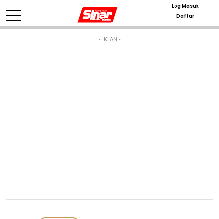
Log Masuk
Daftar
- IKLAN -