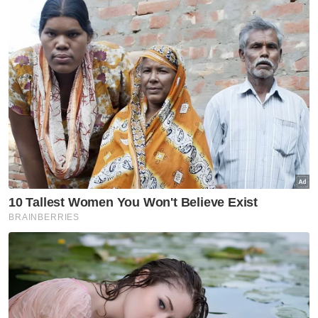
di hadapan bangunan DPRD Sumatera Utara
dengan membawa enam isu utama
melibatkan kenaikan harga bahan api,
ekonomi nasional, RUU Polri, penilaian
semula program MBG, peruntukan
pendidikan serta isu alam sekitar dan agraria.
Gelombang protes yang berterusan sejak
beberapa hari lalu dilihat sebagai manifestasi
keresahan golongan muda terhadap
pelbagai dasar kerajaan, dengan plakad
bertulis "Minyak mahal, yang murah cuma
janji" menjadi simbol paling jelas kepada
sentimen yang ingin mereka suarakan. -
Agensi