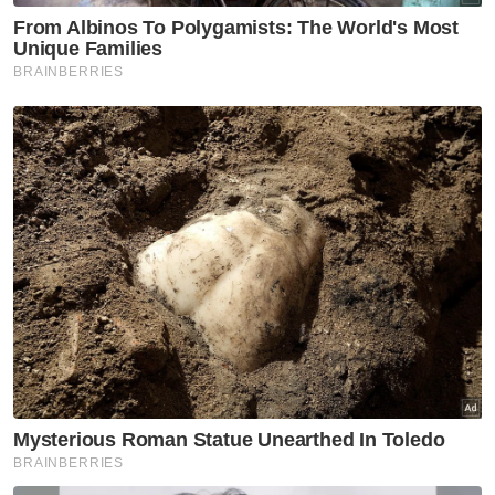
Perlis
Putrajaya
Sabah
Sarawak
Selangor
Terengganu
VPoints:
0
Masuk | Daftar
Protes Indonesia
Global
Krisis Ekonomi