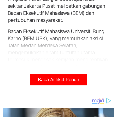
sekitar Jakarta Pusat melibatkan gabungan
Badan Eksekutif Mahasiswa (BEM) dan
pertubuhan masyarakat.
Badan Eksekutif Mahasiswa Universiti Bung
Karno (BEM UBK), yang memulakan aksi di
Jalan Medan Merdeka Selatan,
mengemukakan enam tuntutan utama
termasuk mendesak kerajaan menghentikan
sementara serta menilai semula program
Makan Bergizi Gratis (MBG) dan Koperasi
Baca Artikel Penuh
Desa Merah Putih.
Mereka turut menggesa kerajaan mengkaji
semula Rang Undang-Undang (RUU) Polis
Indonesia, menghentikan amalan militerisme,
memperkukuh masyarakat sivil, mengambil