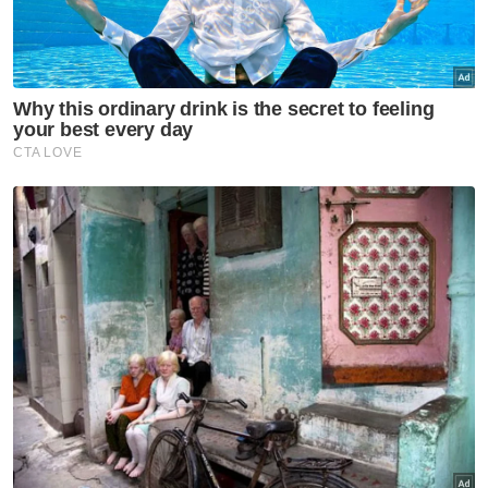
Muat turun aplikasi Sinar Harian.
Klik di sini!
Harap bantu kajian selidik kami dan
×
dapatkan baucar tunai.
Di manakah anda tinggal?
Johor
K. Lumpur
Kedah
Kelantan
Labuan
Melaka
N. Sembilan
Pahang
P. Pinang
Perak