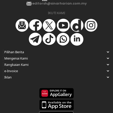
editorsh@sinarharian.com.my
IKUTI KAMI