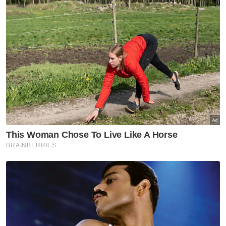
Semalam, Najib dalam hantaran di laman
sosial Facebook miliknya menyatakan
bahawa pemberian tidak kira dalam bentuk
duit minyak atau duit rokok tetap rasuah
berdasarkan pendapat hakim apabila
mengumumkan keputusan mahkamah untuk
membatalkan kemenangan calon BN di
Cameron Highlands pada PRU14.
Bagaimanapun, PH menegaskan wang
diagihkan dalam gambar yang tular itu
merupakan bayaran balik kos petrol kepada
sukarelawan mereka.
[ARTIKEL BERKAITAN:
PRK Cameron