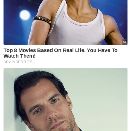
Highlands: Tu duit minyak bukan sogok
]
Artikel Berkaitan:
PRK: Calon Amanah mampu pertahan Pulai - Mat
Sabu
PRK: PH yakin kekal di Pulai dan Simpang Jeram - Mat
Sabu
Mat Sabu terima anugerah 'Medal of Spiritual Unity'
di Rusia
[ARTIKEL BERKAITAN:
Najib tanya kaunter
claim duit minyak PH kat mana?
]