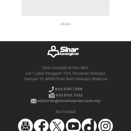
- IKLAN -
Sinar Karangkraf Sdn. Bhd.
Lot 1, Jalan Renggam 15/5, Persiaran Selangor,
Seksyen 15, 40000 Shah Alam Selangor, Malaysia
603.5101.7388
603.5101.7333
editorsh@sinarharian.com.my
IKUTI KAMI