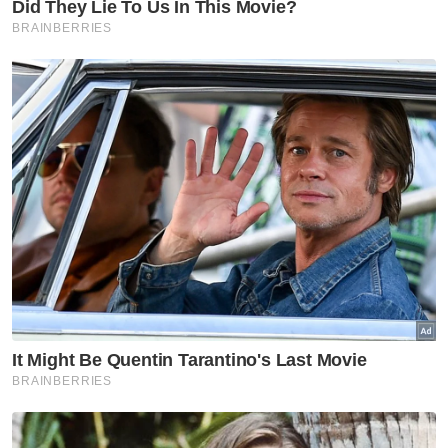
pilihan raya. Mereka kata ini adalah satu
kesalahan di bawah undang-undang SPR.
Berita Telus & Tulus menerusi E-Mel setiap
hari!
"Gambar-gambar Menteri Pertahanan
menggunakan helikopter kerajaan di
Cameron Highlands tular pada hari Sabtu