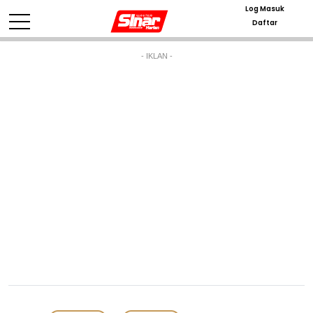
Log Masuk
Daftar
- IKLAN -