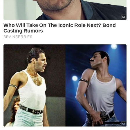
Dalam pada itu, Najib berkata, ketika masih
bergelar pembangkang, PH sering
menyatakan tindakan itu adalah satu
kesalahan di bawah undang-undang
Suruhanjaya Pilihan Raya (SPR), namun kini
pemimpin mereka pula yang berbuat
demikian apabila menjadi kerajaan.
"Sebelum PRU14, DAP dan Gabungan Pilihan
Raya Adil dan Bersih (Bersih) sering menuduh
kerajaan BN dahulu menyalahgunakan
kenderaan rasmi kerajaan untuk urusan