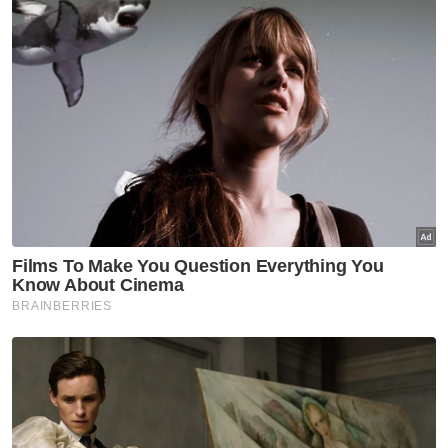
Joachim, Joniston menang
tanpa bertanding Presiden,
Timbalan Presiden PBS
Politik
Nurul Izzah cuti sementara
jawatan Timbalan Presiden
PKR
Politik
PRN Melaka: Baru Ogos, jangan
bergaduh awal, runding dulu -
Ahmad Maslan
Politik
'Kami okay sahaja bersahabat'
- Akmal Saleh ulas kunjungan
Pemuda UMNO ke Kompleks
Pas Kedah