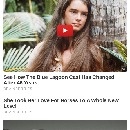
dan menerima pelbagai kritikan orang ramai,"
katanya.
Muat turun aplikasi Sinar Harian.
Klik di sini!
PRK Cameron Highlands
Najib Sindir Kit Siang
Artikel Disyorkan
Politik