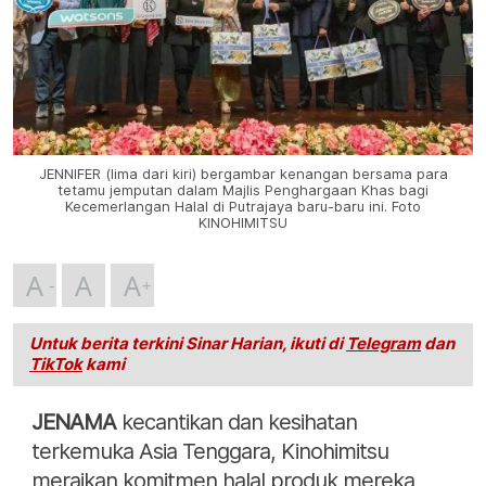
JENNIFER (lima dari kiri) bergambar kenangan bersama para
tetamu jemputan dalam Majlis Penghargaan Khas bagi
Kecemerlangan Halal di Putrajaya baru-baru ini. Foto
KINOHIMITSU
A
A
A
Untuk berita terkini Sinar Harian, ikuti di
Telegram
dan
TikTok
kami
JENAMA
kecantikan dan kesihatan
terkemuka Asia Tenggara, Kinohimitsu
meraikan komitmen halal produk mereka