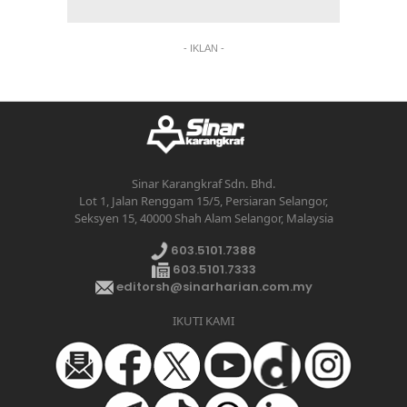
- IKLAN -
Sinar Karangkraf Sdn. Bhd.
Lot 1, Jalan Renggam 15/5, Persiaran Selangor,
Seksyen 15, 40000 Shah Alam Selangor, Malaysia
603.5101.7388
603.5101.7333
editorsh@sinarharian.com.my
IKUTI KAMI