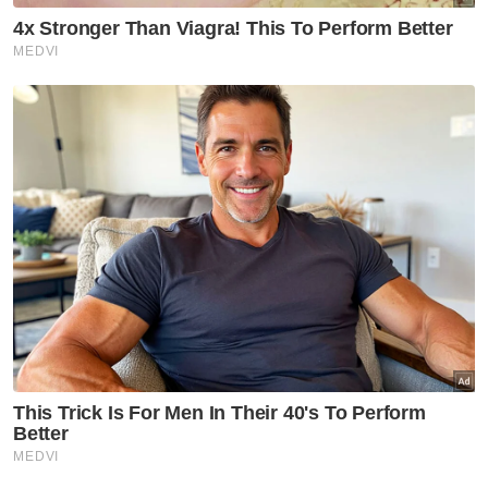
Ringkasan AI
Kinohimitsu meraikan komitmen halal
produk mereka selama lebih dua dekad
Majlis tersebut mengiktiraf peranan
Jabatan Kemajuan Islam Malaysia (Jakim)
dalam pensijilan halal Watsons Malaysia
diraikan sebagai rakan runcit utama
Kinohimitsu selama 25 tahun Halal menjadi
teras dalam pengembangan jenama
Kinohimitsu ke seluruh Asia Tenggara
Majlis penghargaan dianjurkan bersama
Wawasanita Malaysia untuk menyokong
usahawan wanita
Muat turun aplikasi Sinar Harian.
Klik di sini!