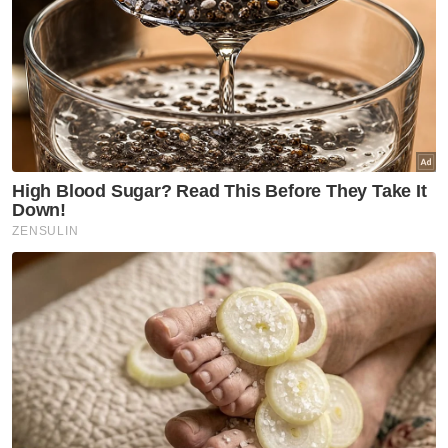
mencerminkan dedikasi terhadap
keselamatan, ketulenan dan keyakinan
pengguna Muslim.
“Bagi kami, halal bukan sekadar logo, ia
merupakan komitmen seumur hidup terhadap
ketulenan, kesejahteraan dan kebaikan
komuniti,” ujarnya.
Artikel Berkaitan:
Makanan halal: Hati, minda dan akhlak anak terjaga
Suap makanan halal sejak bayi
Rezeki halal hidup jadi berkat
Pekerja bertudung bukan ukuran kedai halal
Majlis penghargaan tersebut dianjurkan
bersama Wawasanita Malaysia, sebuah NGO
yang menyokong lebih 14,000 usahawan