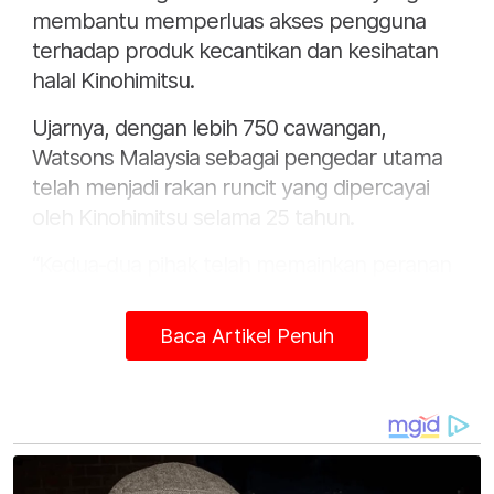
membantu memperluas akses pengguna
terhadap produk kecantikan dan kesihatan
halal Kinohimitsu.
Ujarnya, dengan lebih 750 cawangan,
Watsons Malaysia sebagai pengedar utama
telah menjadi rakan runcit yang dipercayai
oleh Kinohimitsu selama 25 tahun.
“Kedua-dua pihak telah memainkan peranan
penting dalam memastikan produk halal lebih
mudah diakses oleh pengguna di Malaysia,”
Baca Artikel Penuh
katanya.