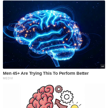
Kinohimitsu
HALAL
Produk
Sinar Islam Plus Edisi Halal
Sinar Islam Plus
Artikel Disyorkan
Edisi Halal