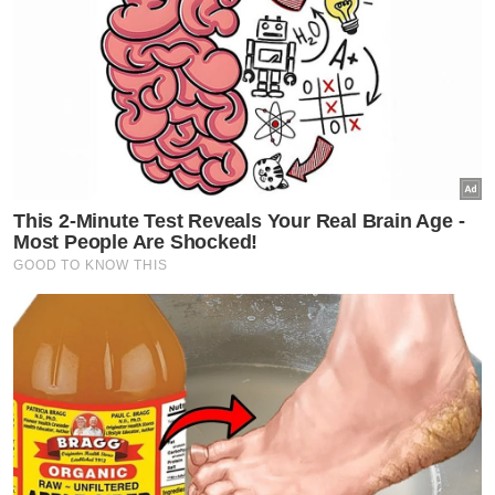
Syak berus bulu babi, apakah
perlu sertu tangan?
Edisi Halal
Kerajaan kurangkan
kebergantungan import
ramuan halal kritikal
Edisi Halal
Peluang PKS luaskan pasaran
di Mega Halal Bangkok 2026
Edisi Halal
Layani tetamu, tuai berkat
hospitaliti Islam