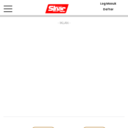
Log Masuk
Daftar
- IKLAN -