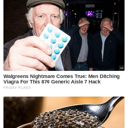
Turut hadir Ketua Pengarah Jakim, Datuk Dr
Sirajuddin Suhaimee; Pengarah Urusan
Watsons Malaysia, Caryn Loh dan Presiden
Wawasanita Malaysia, Dr Norli Alias.
Jennifer menegaskan halal akan terus
menjadi teras dalam pengembangan jenama
itu ke seluruh Asia Tenggara sebagai simbol
kepercayaan dan keprihatinan selain
memastikan setiap formulasinya