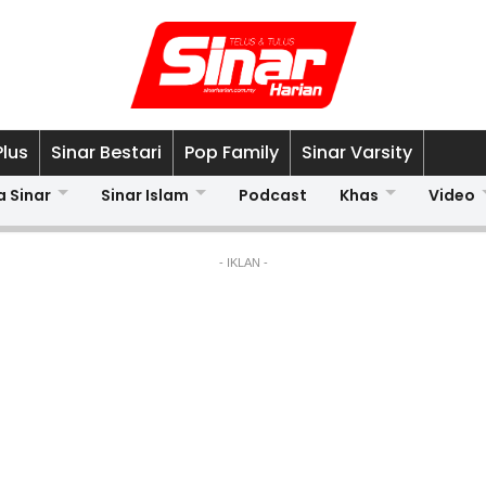
Plus
Sinar Bestari
Pop Family
Sinar Varsity
a Sinar
Sinar Islam
Podcast
Khas
Video
- IKLAN -