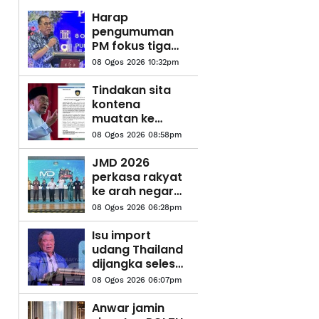
Harap
pengumuman
PM fokus tiga
komponen
08 Ogos 2026 10:32pm
utama
melibatkan
Tindakan sita
struktur ATM -
kontena
Menteri
muatan ke
Pertahanan
Israel bukti
08 Ogos 2026 08:58pm
ketegasan
Malaysia -
JMD 2026
Anwar
perkasa rakyat
ke arah negara
AI
08 Ogos 2026 06:28pm
Isu import
udang Thailand
dijangka selesai
pertengahan
08 Ogos 2026 06:07pm
bulan ini –
Mohamad Sabu
Anwar jamin