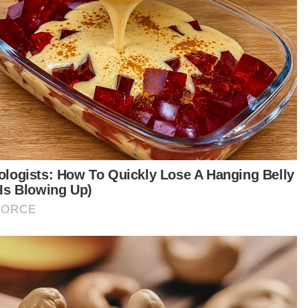
ntuan tunai hanya diberikan kepada kumpulan
tentu, itu yang dicadangkan,” katanya.
un, beliau menegaskan kerajaan menolak
angan tersebut kerana ia akan memberi
likasi besar kepada rakyat.