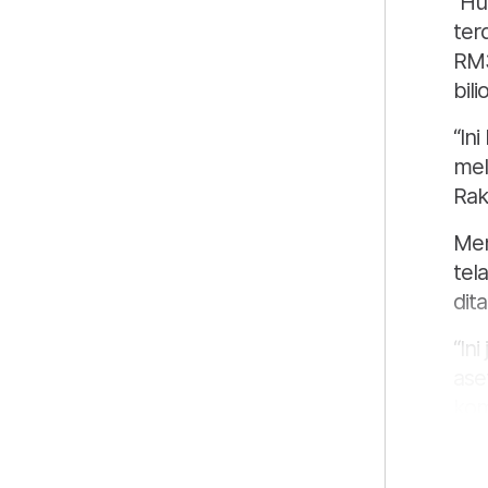
“Hu
ter
RM3
bili
“In
mel
Rak
Men
tel
dit
“In
ase
kom