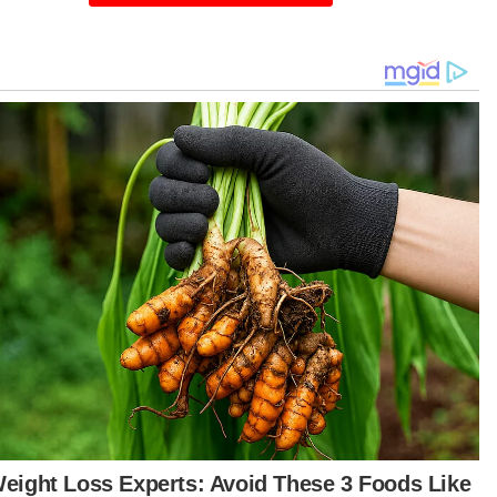
ar menambah, baki RM13 bilion obligasi hutang
lu ditanggung menggunakan dana kerajaan.
iau turut menjelaskan bahawa masih terdapat
i RM9 bilion yang perlu dibayar sehingga tahun
9 bagi Sukuk Nota Kewangan Islam Jangka
erhana (IMTN), merangkumi RM5 bilion
nsipal dan RM4 bilion faedah.