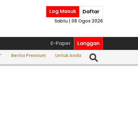
Log Masuk
Daftar
Sabtu | 08 Ogos 2026
E-Paper
Langgan
Berita Premium
Untuk Anda