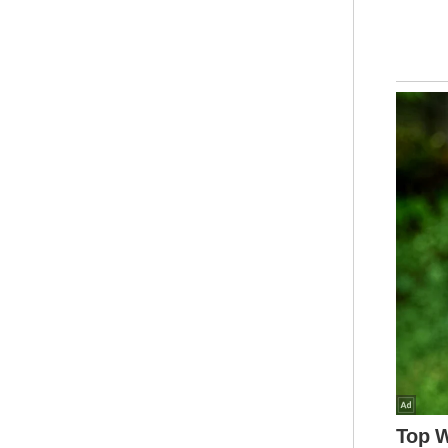
Anw
per
Bel
bak
203
Sed
pri