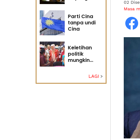
02 Dis
masa
Masa 
hadapan
Parti Cina
tanpa undi
Cina
Keletihan
politik
mungkin
faktor Nurul
Izzah undur
LAGI
diri -
Penganalisis
politik