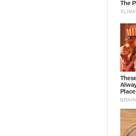
“Se
han
mel
Ar
Men
(BU
men
Ban
par