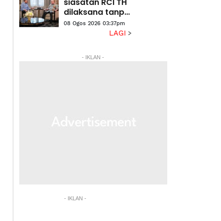
siasatan RCI TH
dilaksana tanpa
kompromi
08 Ogos 2026 03:37pm
LAGI
- IKLAN -
- IKLAN -