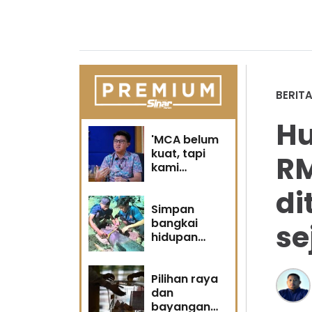
BERIT
Hu
'MCA belum
kuat, tapi
RM
kami
berubah' -
di
Sin Woon
Simpan
bangkai
se
hidupan
marin satu
kesalahan
Pilihan raya
dan
bayangan