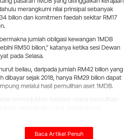
tang pasaran 1MDB yang ditinggalkan kerajaan
dahulu merangkumi nilai prinsipal sebanyak
4 bilion dan komitmen faedah sekitar RM17
on.
i bermakna jumlah obligasi kewangan 1MDB
ebihi RM50 bilion,” katanya ketika sesi Dewan
yat pada Selasa.
urut beliau, daripada jumlah RM42 bilion yang
ah dibayar sejak 2018, hanya RM29 bilion dapat
ampung melalui hasil pemulihan aset 1MDB.
i jelas menunjukkan bahawa usaha pemulihan
t tidak mencukupi untuk menampung
itmen pembayaran balik liabiliti 1MDB,” katanya.
Baca Artikel Penuh