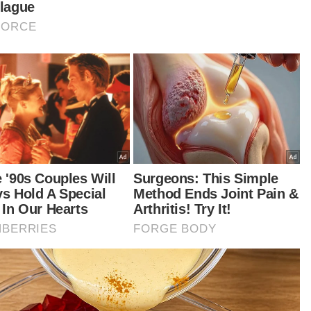
dangkan baki hasil pemulihan aset yang tinggal
yalah RM2 bilion dan ia tidak mencukupi untuk
unaskan komitmen IMTN tersebut,” ujarnya.
tikel Berkaitan:
1MDB: JPMorganChase akan bayar penyelesaian RM1.4
bilion kepada kerajaan - MOF
mySalam bantu tingkat taraf hidup B40, salur manfaat
tuntutan RM1.25 bilion sejak 2019
Kuala Lumpur sasar 256km laluan hijau menjelang 2040
genai penyasaran subsidi petrol RON95
DI95), Anwar berkata, terdapat pihak yang
cadangkan agar kerajaan mengikut nasihat
k Dunia dengan menaikkan harga RON95 ke
as pasaran untuk semua pengguna.