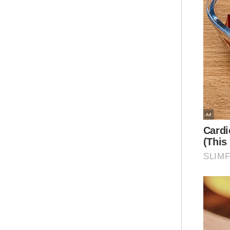
“Ba
ter
Nam
cad
imp