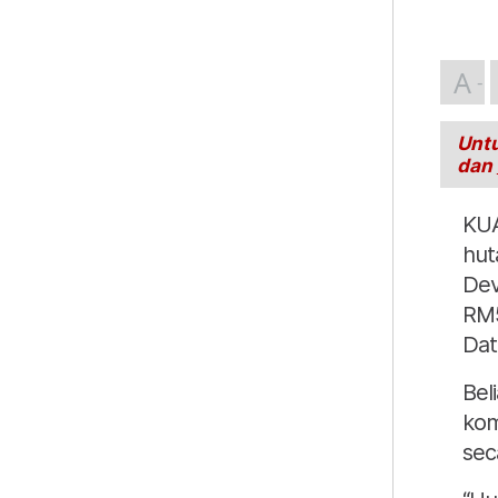
A
Untu
dan
KUA
hut
Dev
RM5
Dat
Bel
kom
sec