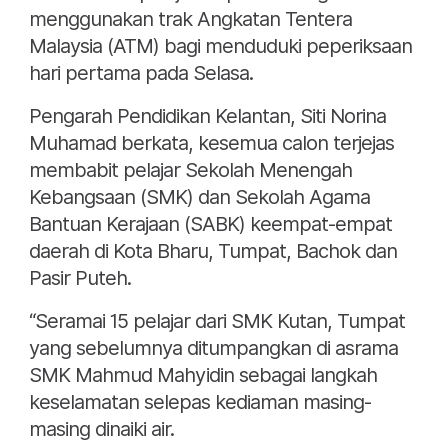
menggunakan trak Angkatan Tentera
Malaysia (ATM) bagi menduduki peperiksaan
hari pertama pada Selasa.
Pengarah Pendidikan Kelantan, Siti Norina
Muhamad berkata, kesemua calon terjejas
membabit pelajar Sekolah Menengah
Kebangsaan (SMK) dan Sekolah Agama
Bantuan Kerajaan (SABK) keempat-empat
daerah di Kota Bharu, Tumpat, Bachok dan
Pasir Puteh.
“Seramai 15 pelajar dari SMK Kutan, Tumpat
yang sebelumnya ditumpangkan di asrama
SMK Mahmud Mahyidin sebagai langkah
keselamatan selepas kediaman masing-
masing dinaiki air.