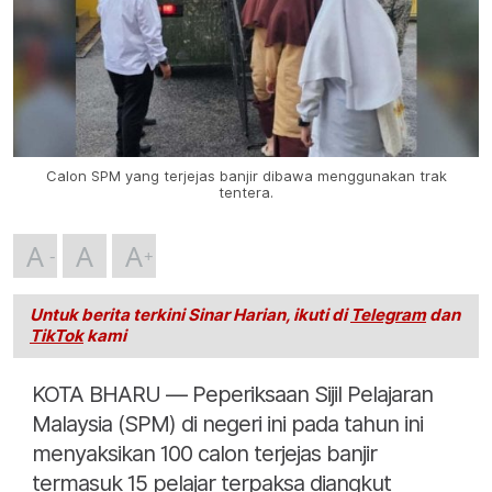
Calon SPM yang terjejas banjir dibawa menggunakan trak
tentera.
A
A
A
Untuk berita terkini Sinar Harian, ikuti di
Telegram
dan
TikTok
kami
KOTA BHARU — Peperiksaan Sijil Pelajaran
Malaysia (SPM) di negeri ini pada tahun ini
menyaksikan 100 calon terjejas banjir
termasuk 15 pelajar terpaksa diangkut