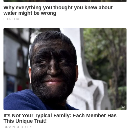
Katanya, dokumen Rancangan Malaysia Ke-
13 (RMK13) sendiri menunjukkan kadar
unjuran pertumbuhan ekonomi wilayah yang
tidak seimbang, dengan Wilayah Timur hanya
4.7 peratus, berbanding 5 hingga 5.2 peratus
di wilayah lain.
"Jika rancangan sebegini diteruskan, jurang
pembangunan tidak akan dirapatkan,
sebaliknya semakin melebar.