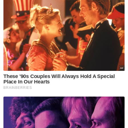
bilion).
"Itu belum termasuk pelabuhan besar
seperti Port Klang, Penang Port, serta projek
menaik taraf hospital, universiti dan jalan raya
di Lembah Klang serta negeri-negeri Pantai