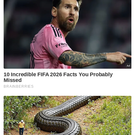
pembangunan di Barat, bukan tiadanya
projek besar di Timur
Ahmad Amzad menyeru agar tidak
menggunakan angka mengelirukan dan
mengakui pembangunan yang tidak
seimbang antara wilayah
Muat turun aplikasi Sinar Harian.
Klik di sini!
Politik
PAS
Pembinaan