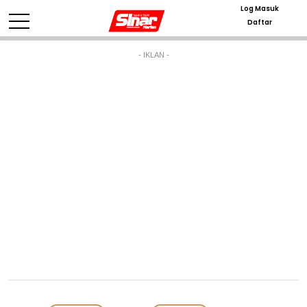
Log Masuk
Daftar
- IKLAN -