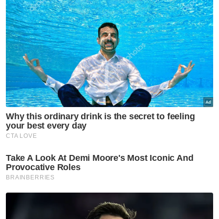
Terengganu dan Pahang, namun masih
wujud pihak yang menyatakan Pantai Timur
dianaktirikan.
Ringkasan AI
Ahmad Amzad Hashim membantah
kenyataan Rafizi Ramli mengenai nilai ECRL
yang dikatakan RM84 bilion, sebenarnya
RM74.96 bilion
Kenyataan Rafizi tidak mengambil kira
ketidakseimbangan pembangunan antara
Pantai Barat dan Pantai Timur
Projek di Pantai Barat melebihi RM160
bilion, jauh lebih besar daripada nilai ECRL
Jurang pembangunan antara Pantai Barat
dan Pantai Timur disebabkan penumpuan