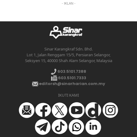
- IKLAN -
Sinar Karangkraf Sdn. Bhd.
Lot 1, Jalan Renggam 15/5, Persiaran Selangor,
Seksyen 15, 40000 Shah Alam Selangor, Malaysia
603.5101.7388
603.5101.7333
editorsh@sinarharian.com.my
IKUTI KAMI