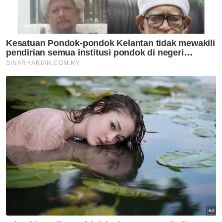
Politik
Shafie Apdal bimbang
penularan berita palsu kaitkan
Warisan