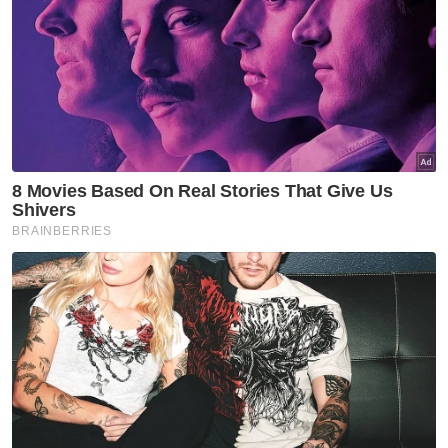
Barat. Jika dikira berdasarkan kos semasa,
nilainya tentu jauh lebih tinggi," katanya.
Jelas beliau, jurang pembangunan antara
Pantai Timur dan Pantai Barat masih luas
bukan kerana tiadanya projek besar di Pantai
Timur, tetapi akibat penumpuan
pembangunan di Barat yang telah lama
membentuk ekosistem pelabuhan, logistik
dan perindustrian lebih menarik kepada
pelabur.
"ECRL hanyalah satu langkah kecil untuk
menyeimbangkan semula pembangunan
negara, bukan 'hadiah besar' yang boleh
mengimbangi kelebihan berpuluh tahun
pembangunan di Pantai Barat," ujarnya.