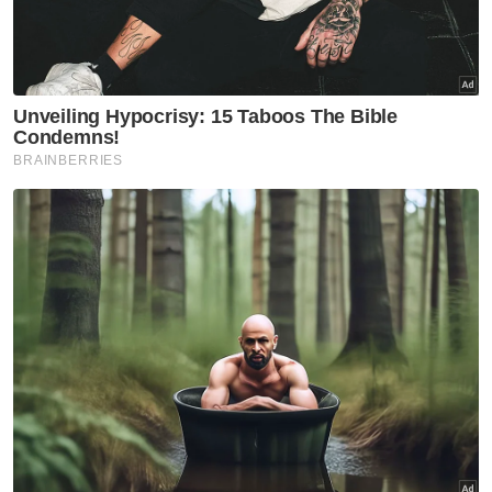
Artikel Berkaitan:
Ahli Parlimen syor warga emas layak tunai Haji tanpa
rayuan dan bayaran penuh
'Jangan hina penjawat awam', Speaker ingatkan ahli
Parlimen
Ringgit dibuka lebih tinggi berbanding dolar AS
Ahmad Amzad turut menasihatkan Rafizi
agar tidak menggunakan angka
mengelirukan bagi menafikan realiti jurang
pembangunan wilayah.