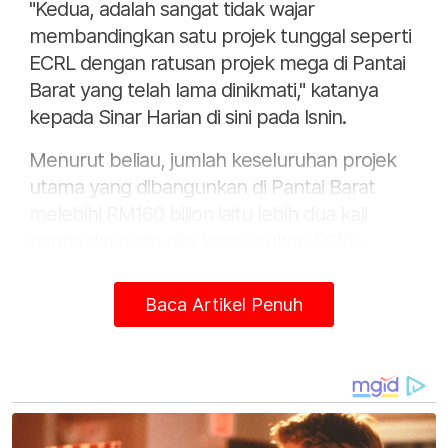
"Kedua, adalah sangat tidak wajar
membandingkan satu projek tunggal seperti
ECRL dengan ratusan projek mega di Pantai
Barat yang telah lama dinikmati," katanya
kepada Sinar Harian di sini pada Isnin.
Menurut beliau, jumlah keseluruhan projek
utama yang dibangunkan di Pantai Barat
melebihi RM160 bilion iaitu lebih dua kali
ganda daripada nilai keseluruhan ECRL.
Katanya, antara projek besar yang dinikmati
Baca Artikel Penuh
Pantai Barat termasuk MRT Kajang Line
(RM21 bilion), MRT Putrajaya Line (RM56.93
bilion), MRT3 Circle Line (RM45 bilion), LRT3
(RM16.63 bilion), KLIA (RM10 bilion), KLCC
(RM6 bilion), West Coast Expressway (RM6.9
bilion) dan PLUS Highway (hingga RM8.8