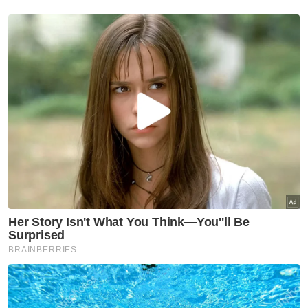
Berita Telus & Tulus menerusi E-Mel setiap
hari!
"Rakyat Pantai Timur berhak mendapat
pembangunan dan peluang ekonomi yang
adil setanding negeri-negeri lain," katanya.
Sebelum ini, Rafizi dalam hantaran di laman
sosial mendakwa ECRL bernilai RM84 bilion
merupakan projek paling mahal dalam
sejarah yang menghubungkan Kelantan,