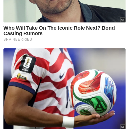
Adik kepada arwah Mohamad Azim Izat
Ishak, iaitu Mohamad Adlan Solehin, 24, turut
menzahirkan pandangan keluarga agar
masyarakat menghormati suasana
perkuburan.
Berita Telus & Tulus menerusi E-Mel setiap
hari!