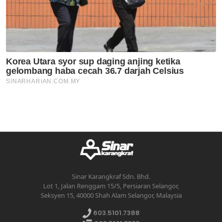
Sinar Karangkraf Sdn. Bhd.
Lot 1, Jalan Renggam 15/5, Persiaran Selangor,
Seksyen 15, 40000 Shah Alam Selangor, Malaysia
603.5101.7388