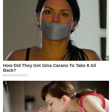
mengesahkan menerima arahan daripada
JHEAIK untuk melakukan pemantauan dan
turut memohon penduduk setempat agar
sama-sama membantu.
Artikel Berkaitan:
NGO, pemimpin masyarakat hulur bantuan, jamin
pendidikan Putri Qisya
JPN Kedah pastikan kebajikan, pendidikan Putri
Qisya terbela
[VIDEO] ‘Kalau betul abang ada dalam sungai ini,
timbullah’ - Doa adik terjawab di Sungai Korok
[VIDEO] ‘Abang nak minta mak halalkan setiap titik
susu’ – Kata-kata terakhir Azim sebelum tragedi
'Kenalkan anak baru saya, Putri Qisya' - Nurulhidayah
'Qisya kelihatan matang tapi jiwa kecilnya masih
bergelut dengan trauma'
Jelasnya, usaha tersebut dilakukan bagi