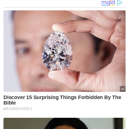
namun pemantauan tetap dijalankan dari
semasa ke semasa.
“Tindakan akan diambil jika terbukti terdapat
amalan yang bertentangan dengan syariat
Islam,” katanya semasa dihubungi pada
Khamis.
Beliau turut menyeru agar masyarakat tidak
melakukan perkara khurafat yang
bercanggah dengan agama dan logik akal,
selain menggesa pihak masjid memainkan
peranan aktif membanteras sebarang
perbuatan bertentangan akidah di kawasan
perkuburan.
Sementara itu, Setiausaha Masjid At-Taqwa,
Jerlun, Mhd Shukri Hassan berkata, pihaknya