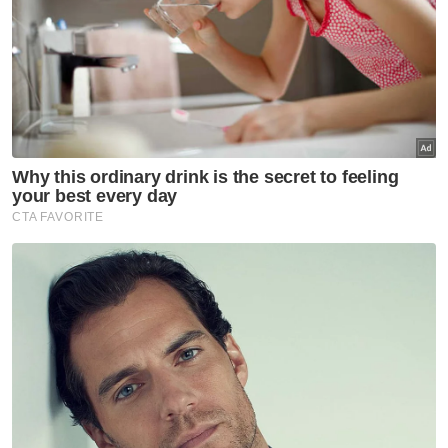
mengelakkan kejadian seperti tindakan
individu yang didakwa mengambil tanah
kubur arwah Nurly Sahirah Azman, pelajar
Universiti Pendidikan Sultan Idris (UPSI) yang
maut dalam kemalangan di Gerik, daripada
berulang di tanah perkuburan tersebut.
“Pihak masjid tidak menghalang orang ramai
untuk menziarahi pusara arwah namun
menegaskan agar tiada perkara syirik
dilakukan.
“Ziarah tiada masalah, tapi jangan buat benda
yang bercanggah dengan agama. Ambil
tanah kubur atau buat ritual yang melampau,
itu tidak boleh. Kami akan lapor kepada pihak
berkuasa jika berlaku,” katanya.