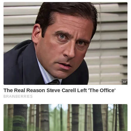
Kesemua jenazah dikebumikan dalam satu
liang lahad pada Isnin lalu di Tanah
Perkuburan Islam Kampung Bohor Karang,
Jerlun.
Muat turun aplikasi Sinar Harian.
Klik di sini!
Sungai Korok
JHEAIK
Khurafat
Kubur Enam Beranak