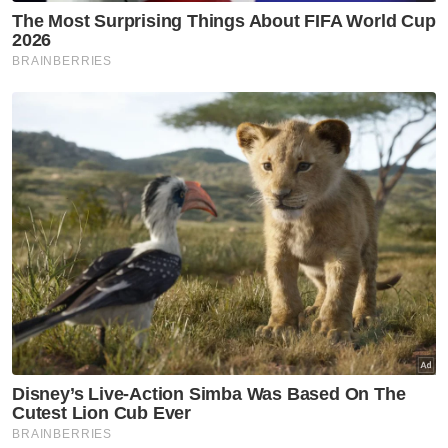
Menurutnya, pihak keluarga memahami
hasrat orang ramai yang datang kerana
simpati dan mahu mendoakan arwah.
“Tak ada masalah untuk datang ziarah kubur.
Tapi jangan buat benda yang tak elok. Kami
sebagai keluarga pun tidak selesa jika ada
yang buat perkara pelik di kawasan kubur,”
katanya.
Sebelum ini, media melaporkan pasangan
suami isteri, Mohamad Azim Izat Ishak, 32,
dan Nurul Hidayah Khadijah Razman Efendi,
31, bersama empat anak mereka iaitu Putra
Rayyan, 9; Hawa Adriana, 8; Annayla
Humaira, 7; dan bayi lelaki, Tuah Haydar, 6
bulan, maut selepas kereta dinaiki terbabas
ke dalam Sungai Korok, awal pagi Sabtu lalu.