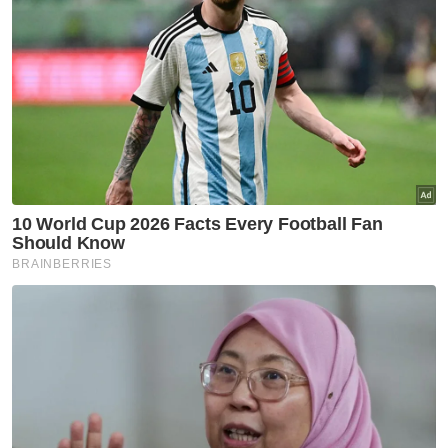
Utara
Bukit Malut bukan 'port'
Rohingya - Penduduk