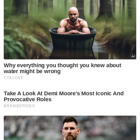
Artikel Disyorkan
Utara
MBPP biayai pemeriksaan
bangunan warisan, elak insiden
runtuhan berulang
Utara
Pengusaha restoran rugi
RM2,000 diperdaya tempahan
palsu guna nama RXZ Members
Utara
Empat kereta terbakar di
kawasan semak