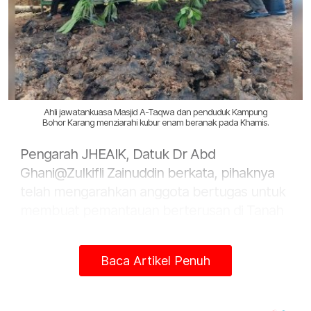
Ahli jawatankuasa Masjid A-Taqwa dan penduduk Kampung
Bohor Karang menziarahi kubur enam beranak pada Khamis.
Pengarah JHEAIK, Datuk Dr Abd
Ghani@Zulkifli Zainuddin berkata, pihaknya
telah mengarahkan anggota bertugas untuk
membuat pemantauan berterusan di Tanah
Perkuburan Islam Kampung Bohor Karang,
Jerlun.
Baca Artikel Penuh
“Kita belum memasang sebarang tali atau
sekatan di kawasan perkuburan tersebut