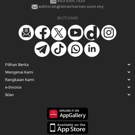
603.5101.7333
editorsh@sinarharian.com.my
IKUTI KAMI