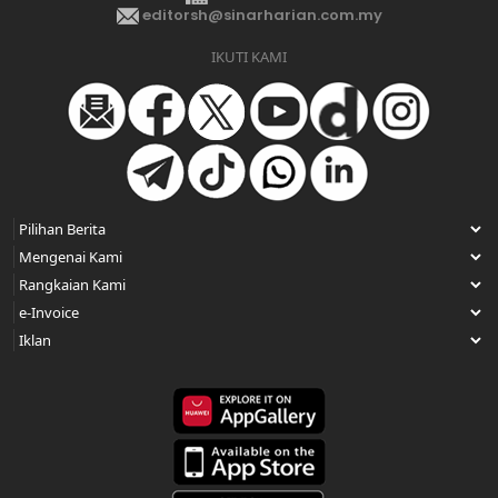
editorsh@sinarharian.com.my
IKUTI KAMI