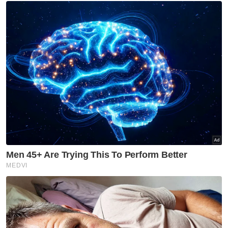
Muat turun aplikasi Sinar Harian.
Klik di sini!
Hina Agama
Festival Muzik
Korea Selatan
Global
Artikel Disyorkan