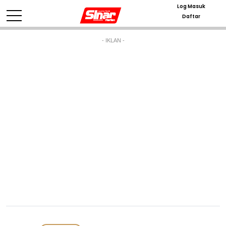
Log Masuk
Daftar
- IKLAN -