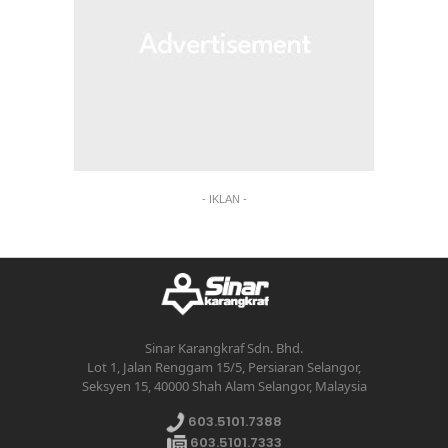
- IKLAN -
Sinar Karangkraf Sdn. Bhd.
Lot 1, Jalan Renggam 15/5, Persiaran Selangor,
Seksyen 15, 40000 Shah Alam Selangor, Malaysia
603.5101.7388
603.5101.7333