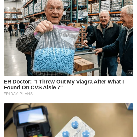
Ruangan komen hantaran tersebut dibanjiri
reaksi daripada warganet Muslim yang
tersinggung dan menuntut penjelasan
daripada selebriti berkenaan.
“Suji, agama saya bukan untuk anda perolok-
olokkan,” tulis seorang pengguna.
Seorang lagi memberi komen serupa,
“Gunakan kalimah ALLAH ketika membuat