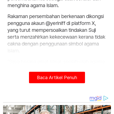
menghina agama Islam.
Rakaman persembahan berkenaan dikongsi
pengguna akaun @yeriniff di platform X,
yang turut mempersoalkan tindakan Suji
serta menzahirkan kekecewaan kerana tidak
cakna dengan penggunaan simbol agama
Islam.
“Saya berasa amat kesal, seolah-olah agama
kita sengaja dipersendakan,” tulis pengguna
itu seperti dilaporkan media Indonesia pada
Baca Artikel Penuh
Isnin.