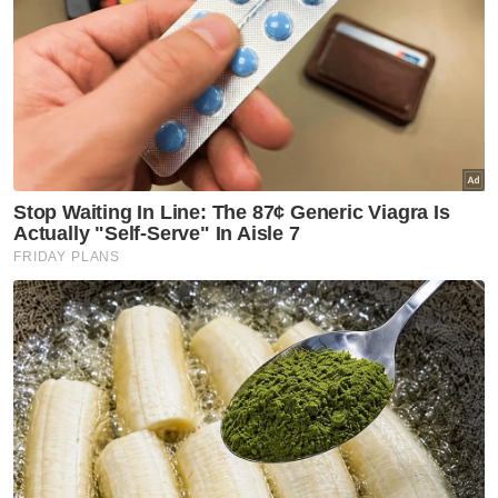
persembahan Waterbomb jelas tidak
menghormati Muslim. Agama saya bukan
untuk dipermainkan.”
Artikel Berkaitan:
Tindakan Trump puji kefasihan Presiden Liberia
berbahasa Inggeris cetus kemarahan
Isu parkir haram di Bukit Bintang cetus kemarahan
orang awam
Lelaki sengaja langgar pengunjung wanita di Bazar
Ramadan cetus kemarahan
Setakat ini, tiada kenyataan rasmi dikeluarkan
oleh penganjur mahupun selebriti terlibat
berhubung kontroversi tersebut. – Agensi