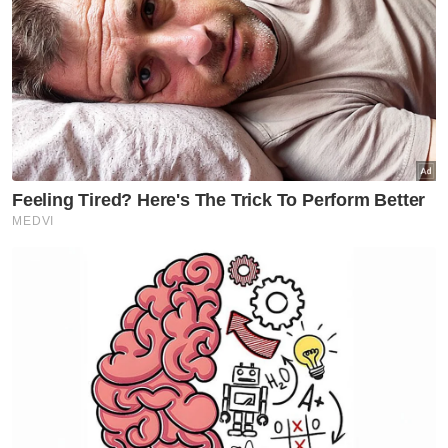
GLOBAL
Itali keluarkan amaran merah
gelombang haba bagi semua
27 bandar utama
GLOBAL
Nobita, Uzumaki dan Luffy
antara nama pilihan penduduk
Indonesia
GLOBAL
Trump naik angin stok senjata
AS hampir kehabisan
GLOBAL
Gelombang haba: Rakyat
Britain tidur di dapur, ambil