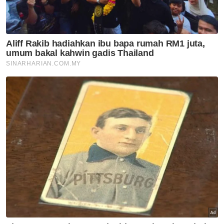
Unity Drive yang menghimpunkan kelab dari
Malaysia, Singapura dan Thailand pada tahun
hadapan, dan Alor Setar pasti menjadi lokasi
persinggahan sebelum meneruskan
perjalanan ke destinasi lain,” ujarnya.
Muat turun aplikasi Sinar Harian.
Klik di sini!
Alor Setar
Pelancongan
Automatif