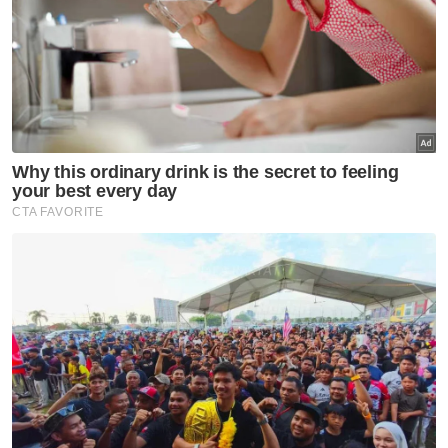
singgah dari Hatyai sebelum pulang ke
destinasi masing-masing.
“Sudah tentu kami akan bantu
mempromosikan Alor Setar sebagai lokasi
persinggahan kepada rakan-rakan kelab
kereta dari Singapura yang mahu ke Thailand
kerana banyak tempat menarik dan
makanan enak di sini,” katanya.
Menurutnya, Medan Bandar dan kawasan
sekitar Alor Setar dilihat sesuai dijadikan lokasi
perhimpunan kelab kereta mewah dan
motosikal berkuasa tinggi kerana kawasan itu
bersifat ikonik serta mampu menarik
kunjungan ramai peminat automotif.
“Kami juga merancang untuk menganjurkan