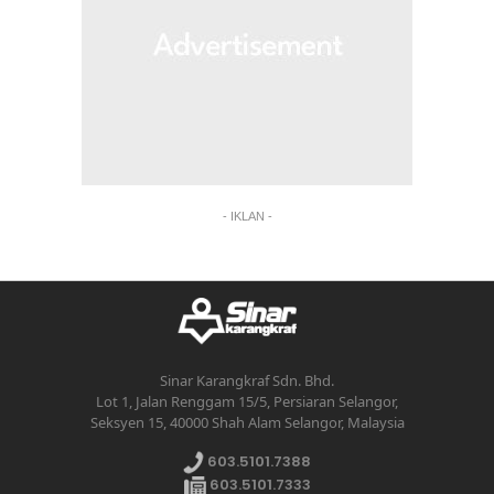
- IKLAN -
Sinar Karangkraf Sdn. Bhd.
Lot 1, Jalan Renggam 15/5, Persiaran Selangor,
Seksyen 15, 40000 Shah Alam Selangor, Malaysia
603.5101.7388
603.5101.7333