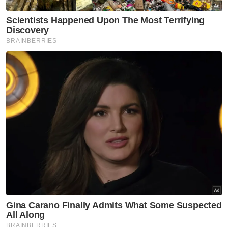
pelbagai lagi acara yang akan berlangsung
sehingga hujung tahun,” katanya.
Sehubungan itu, jelas beliau, MBAS akan
memberikan sokongan termasuk bantuan
koordinasi bersama agensi keselamatan
kepada mana-mana pihak yang ingin
menganjurkan acara di Alor Setar.
Berita Telus & Tulus menerusi E-Mel setiap
hari!