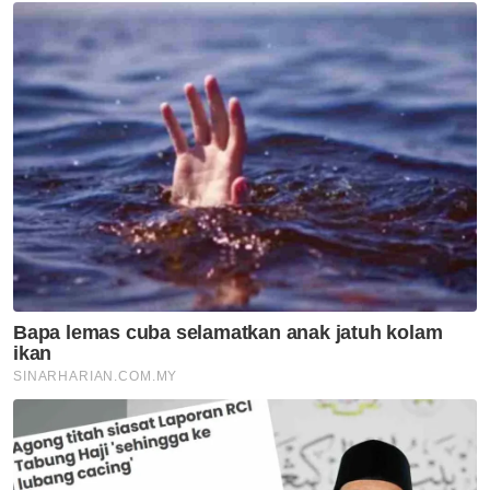
Utara
MBPP biayai pemeriksaan
bangunan warisan, elak insiden
runtuhan berulang