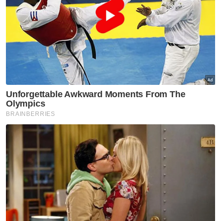
Abdul Gafar (kiri) bertukar cenderahati dengan Abu Rizal Bakri
(kanan) sempena kunjungan konvoi 35 kereta Ferrari di Medan
Bandar pada Jumaat.
“Antara program yang dirancang ialah Santai
Anak Utara di Stadium Darul Aman pada
Sabtu serta Karnival Muzium selama empat
hari pada hujung bulan ini yang
menghimpunkan semua pegawai muzium