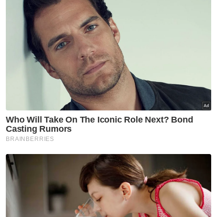
“Kami berterima kasih kepada kerajaan
negeri, Kementerian Pembangunan Kerajaan
Tempatan (KPKT), Kementerian
Pelancongan, Seni dan Budaya (MOTAC)
serta Kementerian Kerja Raya atas
peruntukan yang disalurkan untuk
pembangunan di bandar ini,” ujarnya.
Sementara itu, Presiden Ferrari Owners Club
Malaysia, Abu Rizal Bakri Sulaiman
memaklumkan, konvoi melibatkan 35 buah
kereta Ferrari pelbagai model itu singgah di
Alor Setar dari Hatyai, Thailand sebelum
meneruskan perjalanan ke Pulau Pinang.
“Ada yang datang dari Kuala Lumpur, Johor
Bahru dan Seremban, dan ada juga yang