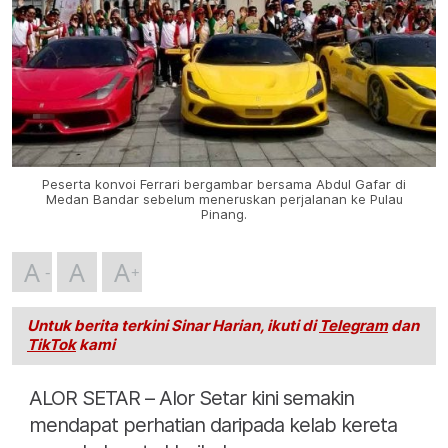
Peserta konvoi Ferrari bergambar bersama Abdul Gafar di
Medan Bandar sebelum meneruskan perjalanan ke Pulau
Pinang.
A
A
A
Untuk berita terkini Sinar Harian, ikuti di
Telegram
dan
TikTok
kami
ALOR SETAR – Alor Setar kini semakin
mendapat perhatian daripada kelab kereta