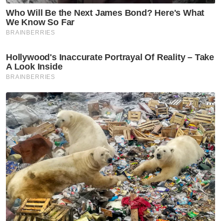
peringkat antarabangsa pada tahun
hadapan.
“Pada Oktober ini, Alor Setar akan menjadi
tuan rumah Carnival Science & Mathematics
International yang menghimpunkan
penyertaan daripada 25 negara, selain