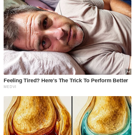
sepanjang tahun ini.
Kenyataan itu turut menjelaskan, SKMM
telah melaksanakan pelbagai pendekatan
termasuk sesi rundingan dengan penyedia
platform media sosial.