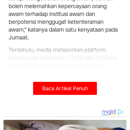
boleh melemahkan kepercayaan orang
awam terhadap institusi awam dan
berpotensi menggugat ketenteraman
awam," katanya dalam satu kenyataan pada
Jumaat.
Terdahulu, media melaporkan platform
media sosial Facebook, TikTok dan YouTube
telah bersetuju menurunkan sebanyak
159,518 kandungan berkaitan aktiviti
perjudian, penipuan dalam talian, buli siber
Baca Artikel Penuh
serta penyebaran berita palsu setakat Rabu.
Menteri Komunikasi, Datuk Fahmi Fadzil
berkata, jumlah itu merupakan sebahagian
daripada keseluruhan 174,473 kandungan
dalam talian yang dimohon untuk diturunkan