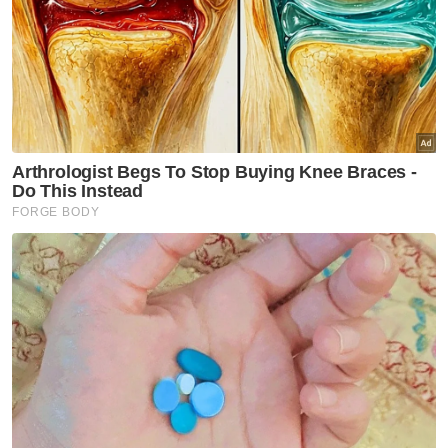
"Bagaimanapun, tahap pematuhan dalam
kalangan penyedia platform masih berada
pada tahap tidak memuaskan, meskipun
usaha berterusan telah dilakukan.
Bagaimanapun, menurut kenyataan itu,
suruhanjaya terbabit kekal komited dalam
usaha melindungi orang awam daripada
ancaman kandungan berbahaya.
Artikel Berkaitan:
Iran desak PBB ambil tindakan tegas terhadap
pencerobohan Israel
Bunyi letupan 'gegar' Shah Alam
Tindakan tegas akan dikenakan terhadap stesen
televisyen langgar garis panduan - Fahmi
Tambahnya, usaha itu bagi memastikan