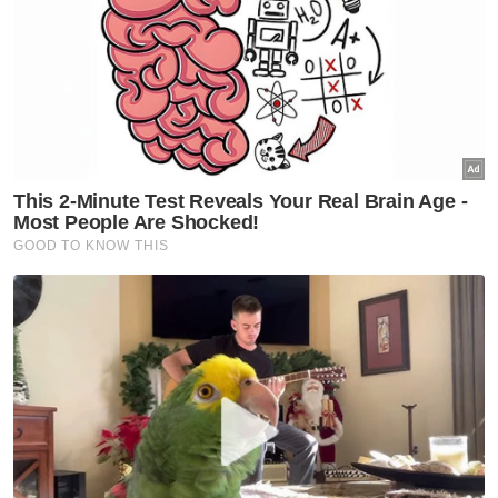
Artikel Disyorkan
Semasa
Warga emas maut kereta BMW
terbabas langgar pagar
institut memandu
Semasa
Hasrat pulang ke kampung tak
kesampaian, pekerja kilang
maut dalam nahas
Semasa
Mahkamah Rayuan putuskan
Ismahalil dihukum penjara 30
tahun mulai hari ini