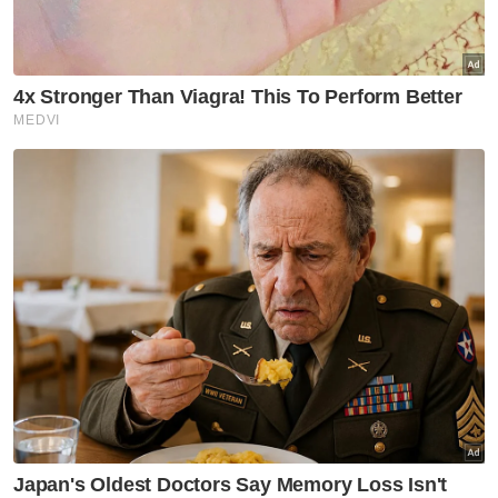
internet menjadi ruang selamat, beretika dan
memberi manfaat kepada seluruh rakyat.
Terdahulu, media melaporkan platform
media sosial Facebook, TikTok dan YouTube
telah bersetuju menurunkan sebanyak
159,518 kandungan berkaitan aktiviti