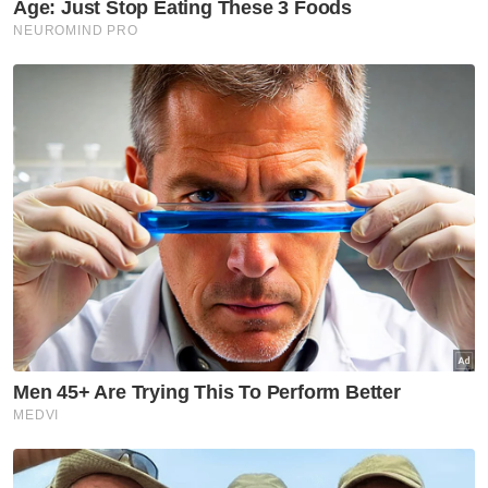
perjudian, penipuan dalam talian, buli siber
serta penyebaran berita palsu setakat Rabu.
Menteri Komunikasi, Datuk Fahmi Fadzil
berkata, jumlah itu merupakan sebahagian
daripada keseluruhan 174,473 kandungan
dalam talian yang dimohon untuk diturunkan
sepanjang tahun ini.
Berita Telus & Tulus menerusi E-Mel setiap
hari!