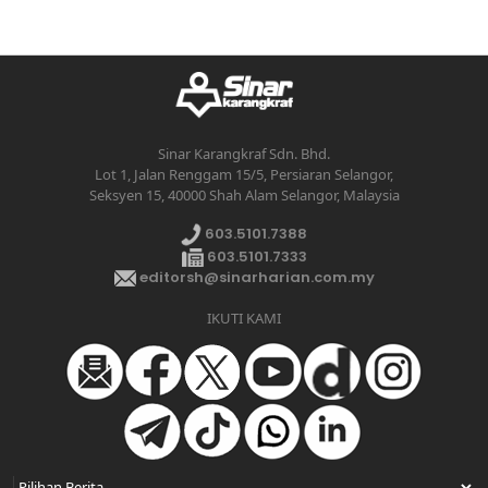
Sinar Karangkraf Sdn. Bhd.
Lot 1, Jalan Renggam 15/5, Persiaran Selangor,
Seksyen 15, 40000 Shah Alam Selangor, Malaysia
603.5101.7388
603.5101.7333
editorsh@sinarharian.com.my
IKUTI KAMI