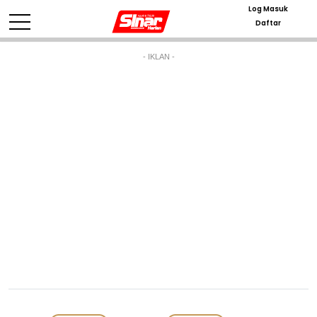
Log Masuk
Daftar
- IKLAN -