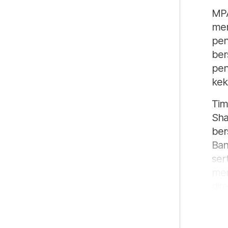
MPA
men
pen
ber
pen
kek
Tim
Sha
ber
Ban
ser
mem
dit
Men
men