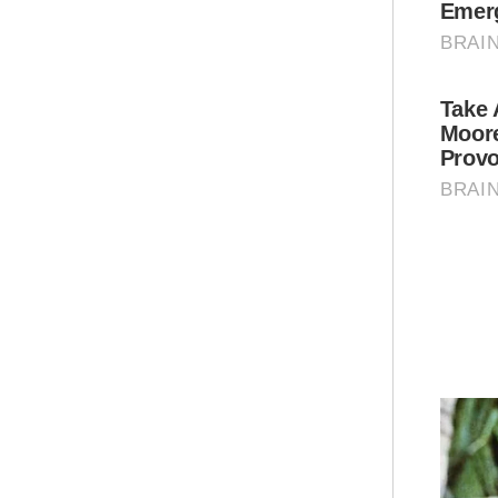
Pro
MPA
men
dan
Ar
Mua