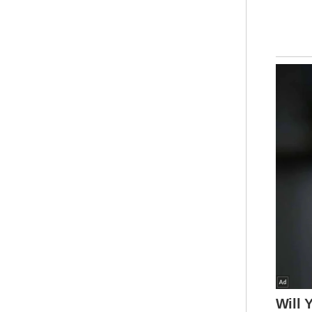
ker
(JA
Sel
kes
“MP
kor
ter
tid
mas
tem