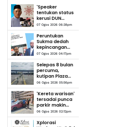
'Speaker
tentukan status
kerusi DUN
selepas
07 Ogos 2026 06:38pm
semakan' -
Amirudin
Peruntukan
Sukma dedah
kepincangan
pentadbiran
07 Ogos 2026 04:17pm
Kerajaan
Madani -
Selepas 8 bulan
Pemuda Pas
percuma,
Selangor
kutipan Plaza
Tol Eco
06 Ogos 2026 05:56pm
Grandeur mula
tengah malam
'Kereta warisan'
ini
tersadai punca
parkir makin
sempit
06 Ogos 2026 02:12pm
Xplorasi