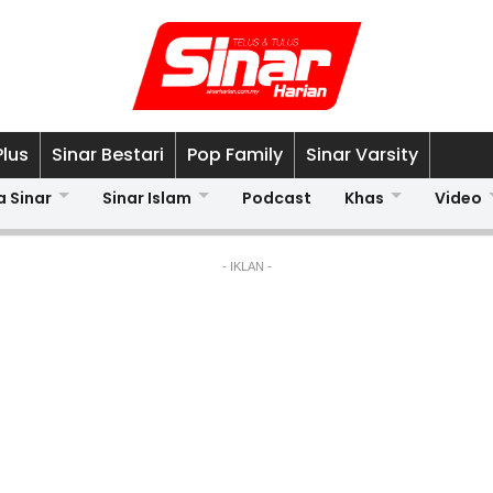
Plus
Sinar Bestari
Pop Family
Sinar Varsity
a Sinar
Sinar Islam
Podcast
Khas
Video
- IKLAN -