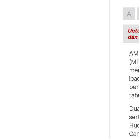
A
Untu
dan
AMP
(MP
men
iba
pen
tahu
Dua
ser
Hud
Cam