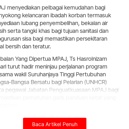
J menyediakan pelbagai kemudahan bagi
yokong kelancaran ibadah korban termasuk
yediaan lubang penyembelihan, bekalan air
sih serta tangki khas bagi tujuan sanitasi dan
gurusan sisa bagi memastikan persekitaran
al bersih dan teratur.
balan Yang Dipertua MPAJ, Ts Hasrolnizam
ari turut hadir meninjau perjalanan program
sama wakil Suruhanjaya Tinggi Pertubuhan
gsa-Bangsa Bersatu bagi Pelarian (UNHCR)
ta pegawai Jabatan Penguatkuasaan MPAJ bagi
astikan pematuhan garis panduan ketat yang
etapkan.
urut MPAJ, pelaksanaan program ini turut
Baca Artikel Penuh
dapat kerjasama teknikal daripada agensi