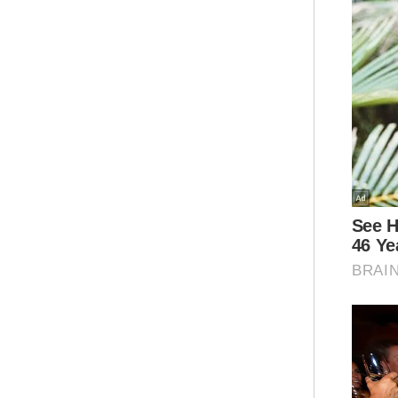
Kera
Isla