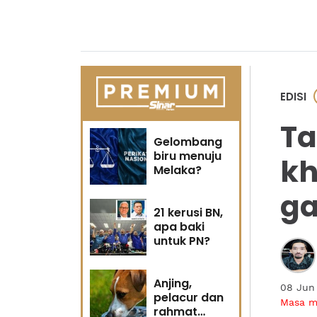
EDISI
Ta
Gelombang
biru menuju
kh
Melaka?
ga
21 kerusi BN,
apa baki
untuk PN?
Anjing,
08 Jun
pelacur dan
Masa 
rahmat