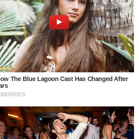
jaan Negeri
Kesihatan
m
Artikel Disyorkan
Selangor KL
'Speaker tentukan status kerusi
DUN selepas semakan' - Amirudin
MOHD IZZATUL IZUAN TAHIR