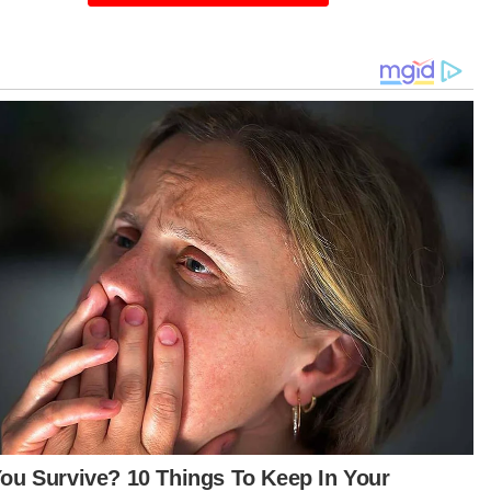
ajaan seperti Jabatan Agama Islam Selangor
IS) dan Jabatan Perkhidmatan Veterinar Negeri
angor dalam aspek pematuhan syarak dan
ihatan awam.
AJ komited memastikan pelaksanaan ibadah
ban melibatkan warga asing ini berjalan lancar,
atur serta mematuhi piawaian kesihatan dan
ak mendatangkan kacau ganggu kepada
yarakat setempat,” kata pihak berkuasa
patan itu dalam kenyataan.