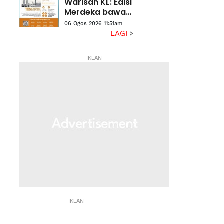
Warisan KL: Edisi
Merdeka bawa
rakyat telusuri
06 Ogos 2026 11:51am
jejak
LAGI
kemerdekaan
- IKLAN -
- IKLAN -