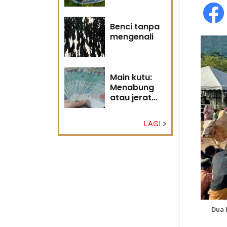
Tuhan
Benci tanpa
mengenali
Main kutu:
Menabung
atau jerat
diri?
LAGI
Dua 