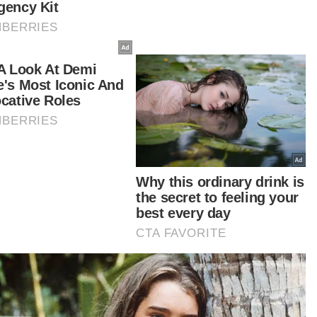
gram ini merupakan sebahagian daripada usaha
J di bawah inisiatif #MPAJPrihatin dalam
jadikan Ampang Jaya sebagai bandar sejahtera
 berdaya huni.
tikel Berkaitan:
49 warga asing kena kutip di pusat beli-belah
Sampai bila nak biarkan warga asing ‘kebal’ di jalan
raya?
Tak mampu lakukan ibadah korban, bolehkah
berhutang?
t turun aplikasi Sinar Harian.
Klik di sini!