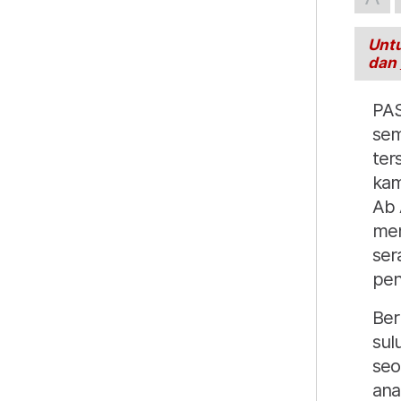
Untu
dan
PAS
sem
ter
kam
Ab 
men
ser
pen
Ber
sul
seo
ana