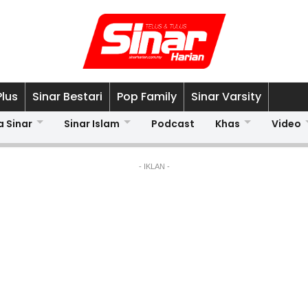
Plus
Sinar Bestari
Pop Family
Sinar Varsity
a Sinar
Sinar Islam
Podcast
Khas
Video
- IKLAN -