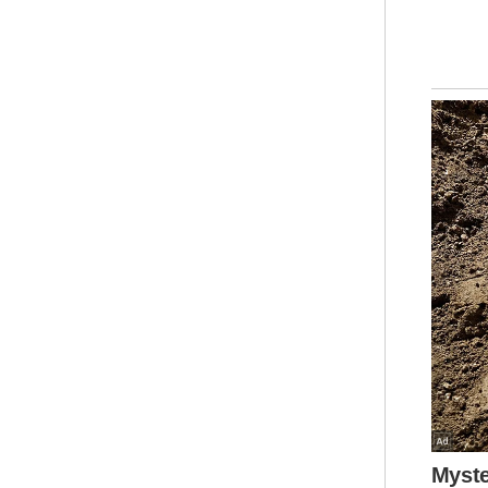
bek
“Ay
dan
Dar
ter
seb