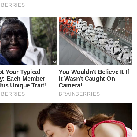
da asalnya saya bekerja dengan Lembaga
ajuan Tanah Persekutuan (Felda) namun
ongan ayah membuatkan saya menukar haluan
jadi guru,” katanya kepada Sinar Harian.
Aziz berkata, melihat kecekalan beliau menjadi
cetus semangat kepada adik-adiknya yang lain
uk mengikut jejak langkah yang sama.
tikel Berkaitan:
Cikgu taska dandankan rambut Dhia, setiap hari gaya
berbeza
Adab murid antara cabaran besar guru muda
Jawatan tinggi untuk pesara atau beri peluang
generasi baharu?
urutnya, pengalaman mendidik pelajar era
n, 90an sangat berbeza berbanding hari ini.