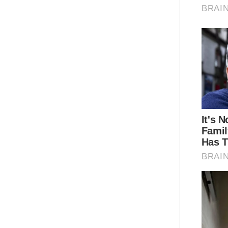
“Pa
Kem
dor
men
Ab 
pen
unt
Ar
Men
80a