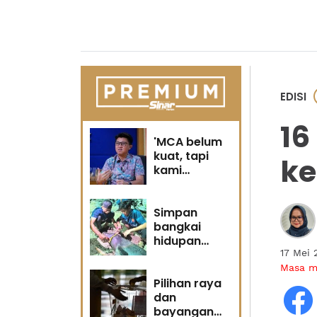
EDISI
16
'MCA belum
kuat, tapi
ke
kami
berubah' -
Sin Woon
Simpan
bangkai
hidupan
marin satu
17 Mei 
kesalahan
Masa 
Pilihan raya
dan
bayangan