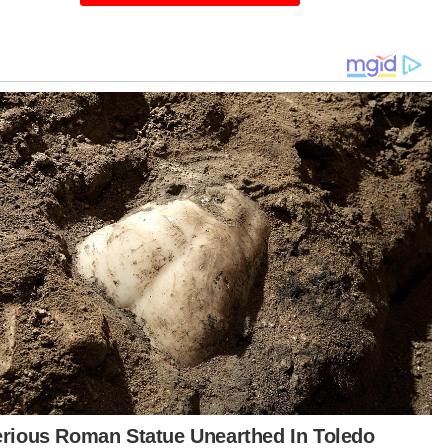
erja sebagai tukang jahit dan wakil pos.
ah kami aktif dalam pengurusan sekolah rendah
 menengah walaupun kerjayanya sederhana.
ipada ayah lah kami mendapat inspirasi untuk
us menimba ilmu dan menyumbang bakti
agai pendidik.