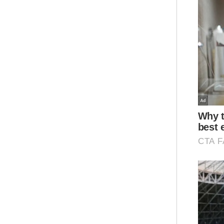
“Du
dari
men
jen
ini