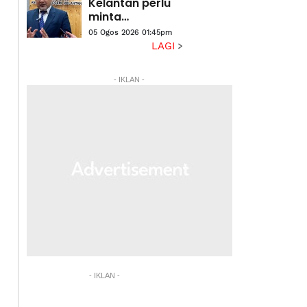
Kelantan perlu
minta
kebenaran
05 Ogos 2026 01:45pm
kerajaan negeri
LAGI
- Exco
- IKLAN -
- IKLAN -