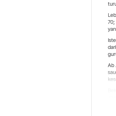
tur
Leb
70;
yan
Ist
dar
gur
Ab 
sau
kes
Bek
Jaw
mem
has