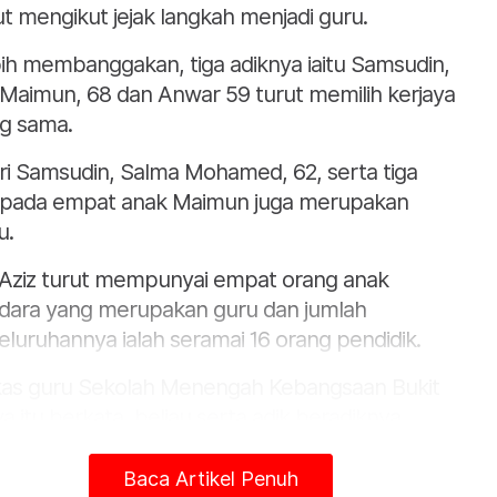
ut mengikut jejak langkah menjadi guru.
ih membanggakan, tiga adiknya iaitu Samsudin,
 Maimun, 68 dan Anwar 59 turut memilih kerjaya
g sama.
eri Samsudin, Salma Mohamed, 62, serta tiga
ipada empat anak Maimun juga merupakan
u.
Aziz turut mempunyai empat orang anak
dara yang merupakan guru dan jumlah
eluruhannya ialah seramai 16 orang pendidik.
as guru Sekolah Menengah Kebangsaan Bukit
a itu berkata, beliau serta adik beradiknya
ilih kerjaya yang mulia di sisi masyarakat itu
il dorongan arwah ayah mereka yang hanya
Baca Artikel Penuh