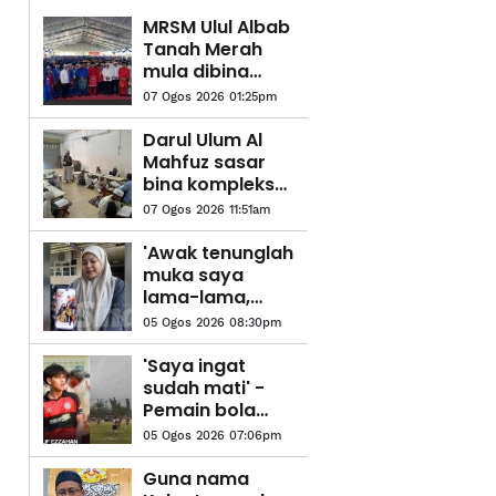
MRSM Ulul Albab
Tanah Merah
mula dibina
suku pertama
07 Ogos 2026 01:25pm
tahun depan
Darul Ulum Al
Mahfuz sasar
bina kompleks
tahfiz baharu
07 Ogos 2026 11:51am
'Awak tenunglah
muka saya
lama-lama,
nanti saya dah
05 Ogos 2026 08:30pm
tiada sudah
tidak boleh
'Saya ingat
tengok'
sudah mati' -
Pemain bola
sepak kongsi
05 Ogos 2026 07:06pm
detik cemas
dipanah petir
Guna nama