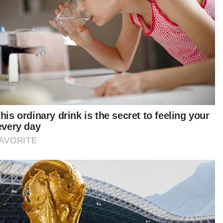
lu, guru bukan sahaja mengajar, tetapi mendidik
 segi disiplin dan akhlak. Pelajar dibentuk
jadi insan berguna. Kalau nakal, kita boleh
tik, suruh cabut rumput atau cuci longkang. Hari
, semuanya terhad, guru pula yang berisiko