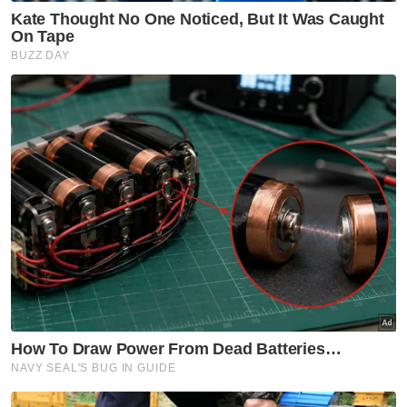
Berita Telus & Tulus menerusi E-Mel setiap
hari!
ini seorang peguam menang bicara, jikalau
hari ini seorang menjadi penulis terkemuka,
sejarahnya dimulakan oleh seorang guru
biasa, dengan lembut sabarnya mengajar
tulis, baca dan membimbing manusia menjadi
dewasa.