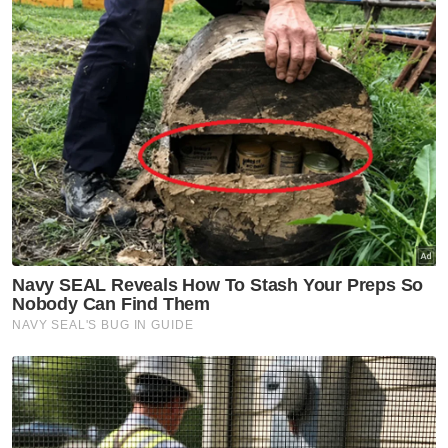
"Guru ibarat ibu, bapa dan sahabat dalam
hidup insan. Semakin terpencil duduknya di
ceruk desa, semakin bererti tugasnya
kepada negara,” ujar mimbar.
Pada Khamis, media melaporkan Sultan
Perak, Sultan Nazrin Muizzuddin Shah
berkenan membenarkan seramai 115 orang
pendidik di negeri ini untuk menyampaikan
khutbah Jumaat sempena sambutan Hari
Guru pada Jumaat.
Yang Dipertua Majlis Agama Islam dan Adat
Melayu Perak (MAIPk), Tan Sri Mohd Annuar
Zaini berkata, perkenan baginda itu
merupakan pengiktirafan terhadap peranan
penting golongan pendidik dan guru di negeri