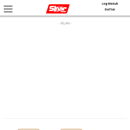
Log Masuk
Daftar
- IKLAN -