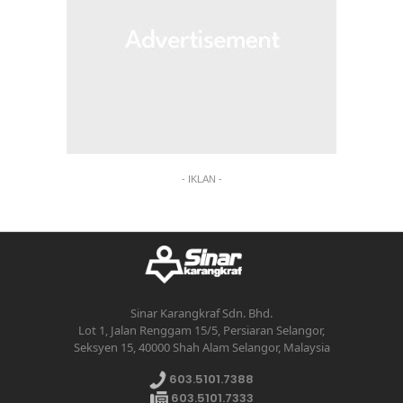
- IKLAN -
Sinar Karangkraf Sdn. Bhd.
Lot 1, Jalan Renggam 15/5, Persiaran Selangor,
Seksyen 15, 40000 Shah Alam Selangor, Malaysia
603.5101.7388
603.5101.7333