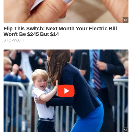
Khutbah tersebut menyifatkan guru sebagai
insan yang wajar dihormati dan dihargai
kerana jasa mereka terlalu besar dalam
mencorak masa depan anak bangsa.
“Jikalau hari ini, seorang raja menaiki takhta,
jikalau hari ini seorang ulama bertaraf mulia,
jikalau hari ini seorang menteri memiliki kuasa,
jikalau hari