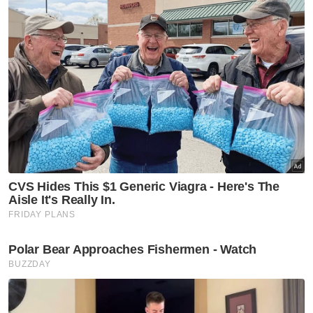
menyampaikan ilmu; tekun menambah ilmu
dan kemahiran; menunjukkan akhlak mulia
dalam tingkah laku, serta mengamalkan ilmu
dengan penuh kesabaran, kasih sayang dan
amanah.
Khutbah menjelaskan bahawa guru