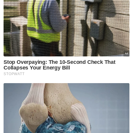
Perak.
Muat turun aplikasi Sinar Harian.
Klik di sini!
Pendidikan
Islam
Hari Istimewa
Artikel Disyorkan