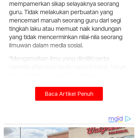
mempamerkan sikap selayaknya seorang
guru. Tidak melakukan perbuatan yang
mencemari maruah seorang guru dari segi
tingkah laku atau memuat naik kandungan
yang tidak mencerminkan nilai-nila seorang
ilmuwan dalam media sosial.
"Mengamalkan ilmu yang dimiliki serta
memiliki sifat-sifat mulia seperti sabar, tekun,
teliti, prihatin, amanah dan berdaya
menyelami jiwa dan memahami
permasalahan anak didik seterusnya
Baca Artikel Penuh
membimbing anak didik dengan penuh kasih
sayang,” tegas khutbah tersebut.
Mimbar turut menekankan empat ciri utama
guru rabbani iaitu ikhlas dalam