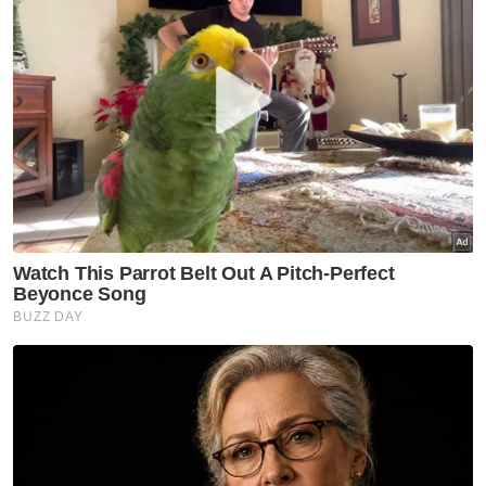
memainkan peranan besar dalam
membentuk akhlak generasi muda, selain
mengajar ilmu dunia dan akhirat agar anak
didik menjadi insan berilmu, beradab dan
bertanggungjawab kepada agama,
masyarakat dan negara.
“Guru adalah penyambung tugas Rasulullah
SAW. Mereka mendidik bukan hanya dengan
ilmu, tetapi dengan teladan dan kasih sayang,
membimbing anak didik ke arah mengenal
tuhan dan menunaikan tanggungjawab
sebagai hamba-Nya.
“Guru rabbani akan membimbing anak-anak
didik untuk menjadi insan yang berakhlak
tinggi, jujur, menghormati sesama insan, dan