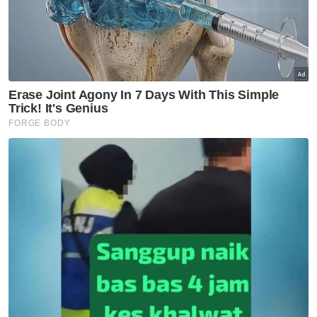
Perak
Warga emas tinggal di hentian
bas dibawa untuk rawatan
Perak
'Air memang dah ada, tapi tak
cukup lagi'
Perak
Dari tukang urut ke Ikon Asnaf
Perak
Gajah DAK: Video Amoi gigit
jaring makanan bukan petanda
tekanan - MPT