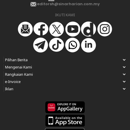
editorsh@sinarharian.com.my
IKUTI KAMI