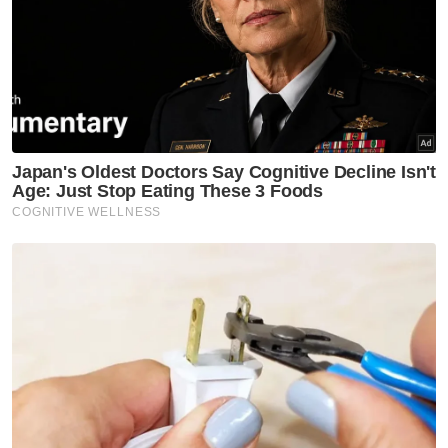
mampu membezakan antara fitnah dengan
kebenaran,” kata khutbah berkenaan.
Artikel Berkaitan:
Isu khutbah Jumaat: Empat imam digantung tugas,
kata JAIPk
Isu khutbah Jumaat: JAIPk mulakan siasatan
Reformasi khutbah Jumaat
Sempena Hari Guru, umat Islam diseru
menghargai jasa dan pengorbanan para
pendidik dengan mendoakan kesejahteraan
mereka serta menghormati kedudukan guru
sebagai pembina kemuliaan insan.