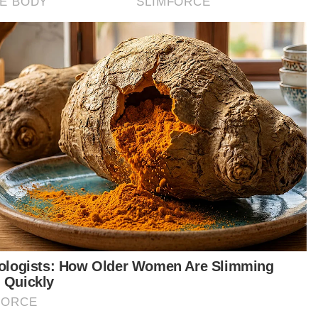
d 19
WCIT 2020
Artikel Disyorkan
Covid-19
Varian Covid-19 KP.3.1.1 dominan di
AS ketika jangkitan terus
meningkat
Covid-19
KKM keluarkan perincian semakan
semula SOP Covid-19