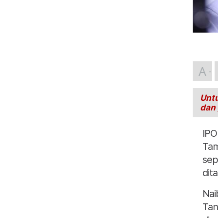
A
Untu
dan
IPO
Tam
sep
dit
Nai
Tan