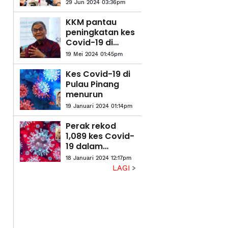
semula SOP
29 Jun 2024 03:36pm
Covid-19
KKM pantau
peningkatan kes
Covid-19 di
Singapura
19 Mei 2024 01:45pm
Kes Covid-19 di
Pulau Pinang
menurun
19 Januari 2024 01:14pm
Perak rekod
1,089 kes Covid-
19 dalam
tempoh dua
18 Januari 2024 12:17pm
minggu
LAGI