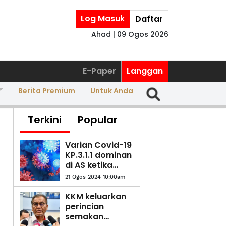
Log Masuk
Daftar
Ahad | 09 Ogos 2026
E-Paper
Langgan
Berita Premium
Untuk Anda
Terkini
Popular
Varian Covid-19
KP.3.1.1 dominan
di AS ketika
jangkitan terus
21 Ogos 2024 10:00am
meningkat
KKM keluarkan
perincian
semakan