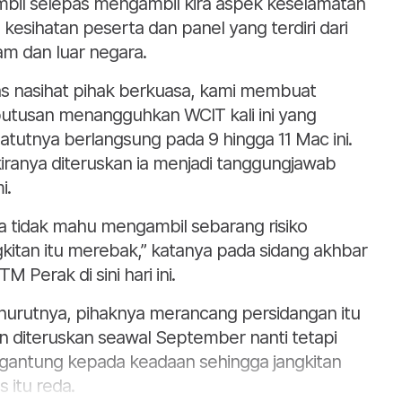
mbil selepas mengambil kira aspek keselamatan
 kesihatan peserta dan panel yang terdiri dari
am dan luar negara.
as nasihat pihak berkuasa, kami membuat
utusan menangguhkan WCIT kali ini yang
atutnya berlangsung pada 9 hingga 11 Mac ini.
iranya diteruskan ia menjadi tanggungjawab
i.
ta tidak mahu mengambil sebarang risiko
gkitan itu merebak,” katanya pada sidang akhbar
TM Perak di sini hari ini.
urutnya, pihaknya merancang persidangan itu
n diteruskan seawal September nanti tetapi
gantung kepada keadaan sehingga jangkitan
s itu reda.