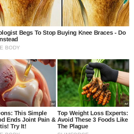
Bursa Malaysia dijangka terus meningkat minggu
depan
Ringgit dijangka diniagakan secara berhati-hati minggu
depan
t turun aplikasi Sinar Harian.
Klik di sini!
Harap bantu kajian selidik kami dan
×
dapatkan baucar tunai.
Berapakah jumlah pendapatan bulanan
semua ahli isi rumah anda?
Kurang daripada RM3,500
RM3,500 - RM5,000
RM5,001 - RM8,000
RM8,001 - RM12,000
RM12,001 - RM16,000
Lebih daripada RM16,000
Tidak rela berkata
VPoints:
0
Masuk | Daftar