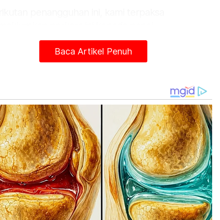
rikutan penangguhan ini, kami terpaksa
aklumkan perkara ini kepada panel
bentang dan tokoh akademik antarabangsa
Baca Artikel Penuh
am dan negara semalam,” katanya.
din berkata, USAS memberi jaminan akan
gembalikan semula wang kepada peserta dan
traktor yang terlibat termasuk tempahan.
ganjuran WCIT 2020 kali ke enam bertemakan
rkongsian Tentang Kemanusiaan’ adalah untuk
cari penyelesaian yang pragmatik dan praktikal
hadap masalah sosio-ekonomi, sosiopolitik,
io-agama dan sosio budaya yang sedia ada.
tikel Berkaitan:
Ringgit diunjur diniagakan dalam jajaran kecil minggu
depan