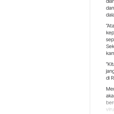
dia
dan
dal
“At
kep
sep
Sek
kam
“Ki
jan
di R
Men
aka
ber
viru