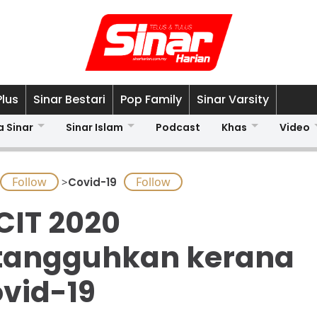
Plus
Sinar Bestari
Pop Family
Sinar Varsity
a Sinar
Sinar Islam
Podcast
Khas
Video
>
Covid-19
IT 2020
tangguhkan kerana
vid-19