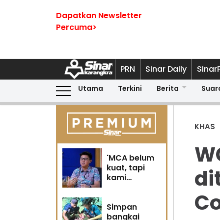
Dapatkan Newsletter
Percuma>
PRN
Sinar Daily
Sinar
Utama
Terkini
Berita
Suar
KHAS
WC
'MCA belum
kuat, tapi
di
kami
berubah' -
Co
Sin Woon
Simpan
bangkai