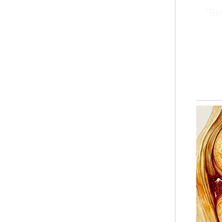
“Be
mem
pem
dal
Nor
men
kon
Pen
‘Pe
men
ter
sos
Ar