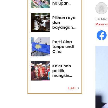
hidupan
marin satu
kesalahan
Pilihan raya
04 Mac
dan
Masa 
bayangan
masa
hadapan
Parti Cina
tanpa undi
Cina
Keletihan
politik
mungkin
faktor Nurul
Izzah undur
LAGI
diri -
Penganalisis
politik