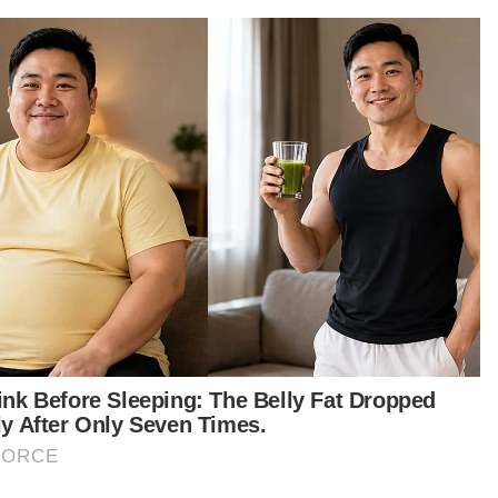
Covid-19
KKM pantau peningkatan kes
Covid-19 di Singapura
ROSKHOIRAH YAHYA
19 May 2024 01:45pm
Covid-19
Kes Covid-19 di Pulau Pinang
menurun
SYAJARATULHUDA MOHD ROSLI
19 Jan 2024 01:14pm