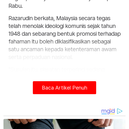
Rabu.
Razarudin berkata, Malaysia secara tegas
telah menolak ideologi komunis sejak tahun
1948 dan sebarang bentuk promosi terhadap
fahaman itu boleh diklasifikasikan sebagai
satu ancaman kepada ketenteraman awam
serta perpaduan nasional.
"Susulan itu, siasatan terperinci sedang
dijalankan mengikut Seksyen 41/43 Akta
Pertubuhan 1966, Seksyen 505(b) Kanun
Baca Artikel Penuh
Keseksaan serta Seksyen 233 Akta
Komunikasi dan Multimedia 1998," katanya.
Razarudin berkata, pihaknya memberi
jaminan bahawa siasatan menyeluruh sedang
dilakukan terhadap pertubuhan itu serta