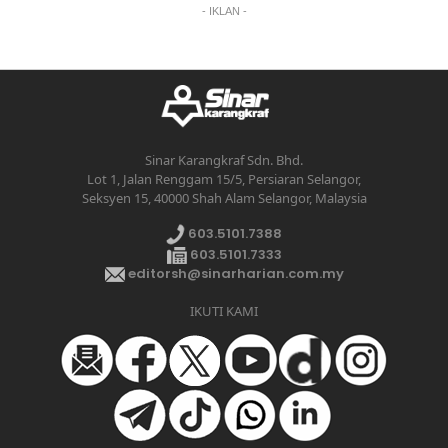
- IKLAN -
Sinar Karangkraf Sdn. Bhd.
Lot 1, Jalan Renggam 15/5, Persiaran Selangor,
Seksyen 15, 40000 Shah Alam Selangor, Malaysia
603.5101.7388
603.5101.7333
editorsh@sinarharian.com.my
IKUTI KAMI