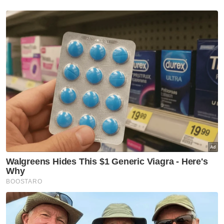
Kronologi kes Ismahalil
Semasa
Suasana sebak sambut
ketibaan jasad Koperal Teck
Siong