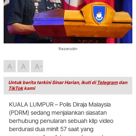
Razarudin
A
A
A
Untuk berita terkini Sinar Harian, ikuti di
Telegram
dan
TikTok
kami
KUALA LUMPUR – Polis Diraja Malaysia
(PDRM) sedang menjalankan siasatan
berhubung penularan sebuah klip video
berdurasi dua minit 57 saat yang