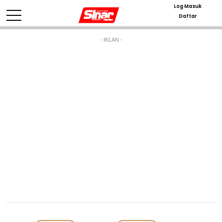
Log Masuk
Daftar
- IKLAN -