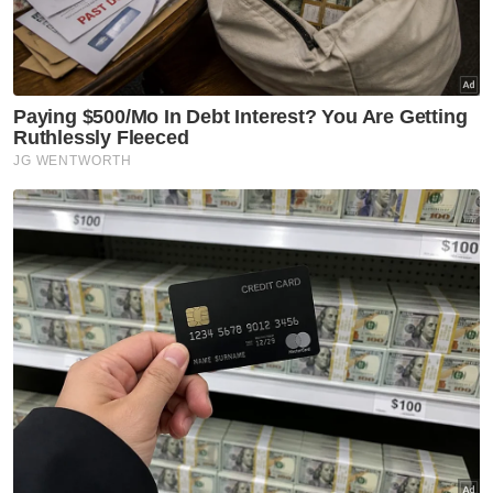
Artikel Berkaitan:
Aidilfitri: JIM pantau 5 lokasi tumpuan warga asing di
Kuala Lumpur
Siasat persatuan promosi penyatuan China-Taiwan
didakwa sebar ideologi komunis - Rais
Sunting video CNN temubual Anwar, kerajaan serah
kepada polis
Muat turun aplikasi Sinar Harian.
Klik di sini!
PDRM
Siasatan
Video Promosi