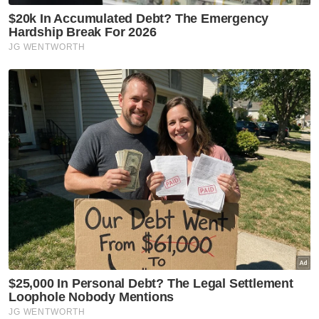
Fahaman Komunis
Artikel Disyorkan
Semasa
Dua penculik maut berbalas
tembakan, dua mangsa
diselamatkan - Polis
Semasa
Pengacara, ahli perniagaan
ditahan bantu siasatan audio
siar sentuh sensitiviti agama
Semasa