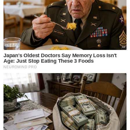
yang bertentangan dengan Perlembagaan
Persekutuan akan ditangani dengan tegas
mengikut lunas undang-undang," tegasnya.
Beliau berkata, orang ramai dinasihatkan agar
tidak mudah terpengaruh dengan sebarang
kenyataan, video atau gerakan yang boleh
mencetuskan kegusaran awam serta
mengganggu keharmonian antara kaum.
"Orang ramai diminta untuk menyalurkan
maklumat berkaitan kegiatan mencurigakan
terus kepada pihak berkuasa melalui saluran
rasmi dan tidak menyebarkan kandungan
yang belum disahkan kerana ia boleh
mengundang salah faham serta
mengeruhkan keadaan," katanya.