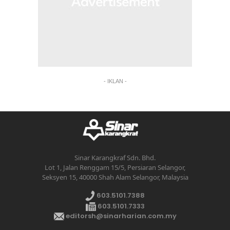
- IKLAN -
Sinar Karangkraf Sdn. Bhd.
Lot 1, Jalan Renggam 15/5, Persiaran Selangor,
Seksyen 15, 40000 Shah Alam Selangor, Malaysia
603.5101.7388
603.5101.7333
editorsh@sinarharian.com.my