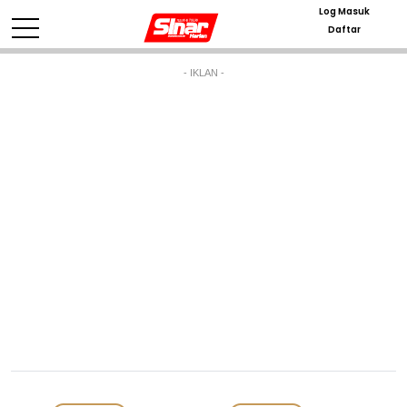
Log Masuk
Daftar
- IKLAN -