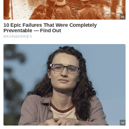
Pertandingan Pelita Raya
Hadiah
Gong Badak
PeliTer @ KSNT 2025
Artikel Disyorkan
Terengganu
Kerosakan terumbu karang