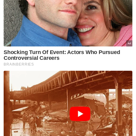
Ramadan, Bazar Aidilfitri, Madinah Ramadan,
dan pelbagai program anjuran agensi
kerajaan, NGO dan pihak swasta.
Jelasnya, sebanyak 23 acara utama akan
dipromosikan menerusi e-brosur sebagai
rujukan pelancong sebelum dan semasa
berada di Terengganu sepanjang Ramadan.
Artikel Berkaitan:
Jururawat rugi RM40,000 diperdaya ‘Love Scam’
Andalusia tawar hadiah berjumlah RM500,000
melalui JIMBA
Polis rampas tiga jenis burung bernilai RM40,000
Muat turun aplikasi Sinar Harian.
Klik di sini!