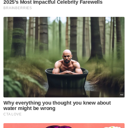
Pulau Redang: Kerajaan negeri
panggil pengusaha bot, resort
Terengganu
Enam bulan berjauhan, tak
sangka anak pulang sebagai
jenazah - Bapa
Terengganu
'Surprise' durian buat cikgu
kesayangan
Terengganu
'Isteri patah tangan, kereta
rosak teruk' - Mangsa nahas
gajah pertimbang tindakan
undang-undang