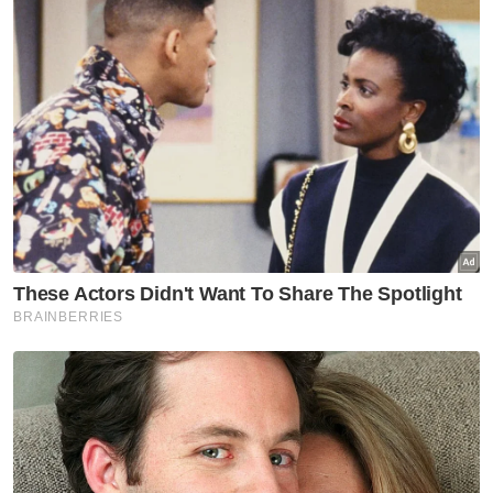
"Program ini turut melibatkan penyertaan
negeri jiran seperti Kelantan dan Perlis serta
negara luar seperti Thailand, Bangladesh,
Myanmar, Indonesia, dan Nepal," katanya.
Ujar beliau, program ini juga menjadi
pembuka tirai kepada pelaksanaan Ramadan
@ Terengganu 1446H/2025M yang
menawarkan 101 aktiviti termasuk Bazar