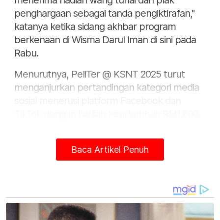
menerima hadiah wang tunai dan plak
penghargaan sebagai tanda pengiktirafan,"
katanya ketika sidang akhbar program
berkenaan di Wisma Darul Iman di sini pada
Rabu.
Menurutnya, PeliTer @ KSNT 2025 turut
menganjurkan pertandingan kategori media
sosial menerusi platform Facebook dan
TikTok dengan hadiah keseluruhan RM1,800.
"Pertandingan media sosial ini bertujuan
menggalakkan masyarakat memeriahkan lagi
Baca Artikel Penuh
suasana pelita raya melalui kreativiti di media
sosial.