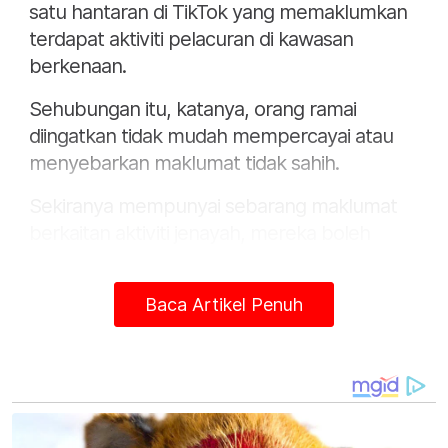
satu hantaran di TikTok yang memaklumkan
terdapat aktiviti pelacuran di kawasan
berkenaan.
Sehubungan itu, katanya, orang ramai
diingatkan tidak mudah mempercayai atau
menyebarkan maklumat tidak sahih.
Sekiranya mempunyai sebarang maklumat
berkaitan aktiviti jenayah, mereka boleh
menghubungi bilik gerakan IPD Kuala
Selangor di talian 03-32891223 atau mana-
Baca Artikel Penuh
mana balai polis berdekatan.