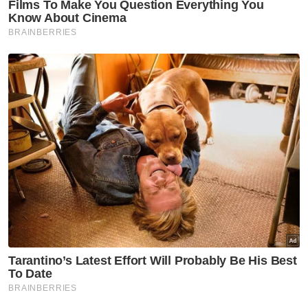
Semasa
Kenakan caj RM700, sindiket
'Flying Pasport' tumpas