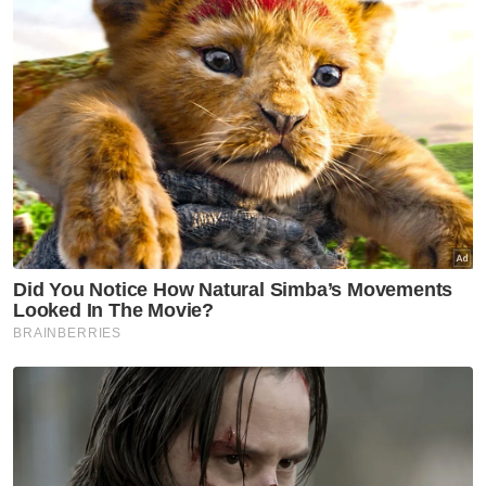
Artikel Berkaitan:
Pembantu tadbir ditahan disyaki buat tuntutan palsu
penginapan hotel
Rakaman video wanita ditampar di khalayak ramai
tular di media sosial
Penuntut UiTM Puncak Alam meninggal dunia di
fakulti
Muat turun aplikasi Sinar Harian.
Klik di sini!
Jawab soalan kaji selidik dan
dapatkan
×