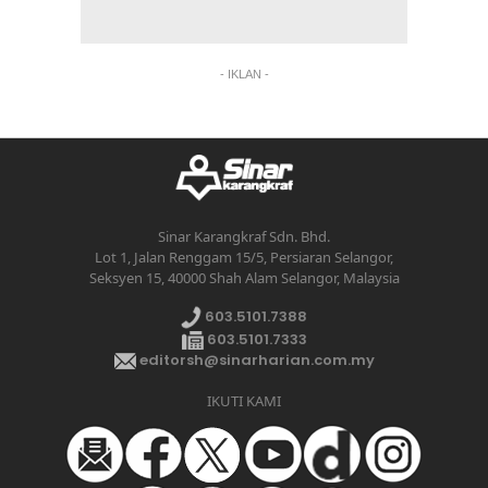
- IKLAN -
Sinar Karangkraf Sdn. Bhd.
Lot 1, Jalan Renggam 15/5, Persiaran Selangor,
Seksyen 15, 40000 Shah Alam Selangor, Malaysia
603.5101.7388
603.5101.7333
editorsh@sinarharian.com.my
IKUTI KAMI