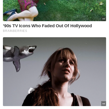
Artikel Disyorkan
Semasa
Bapa ditahan bantu siasatan
dakwaan dera, gangguan
seksual dua anak lelaki
Semasa
RCI Tabung Haji: SPRM selesai
rakam keterangan bekas CFO
Semasa
RCI TH: LHDN mulakan siasatan
cukai, serbu beberapa premis