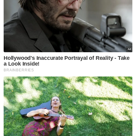
baucar tunai.
Apakah bangsa anda?
Melayu
Cina
India
Etnik Sabah & Sarawak
Lain lain
VPoints:
0
Masuk | Daftar
TikTok
Pelacuran
Berita Paling Hangat