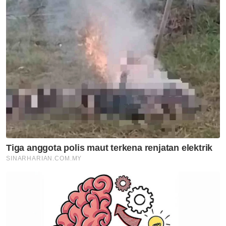
Kerang
Perak
Artikel Disyorkan
Perak
Tular ikan lumba-lumba mati
terdampar di Ban Pecah
Perak
Habuan RM6,000 menanti atlet