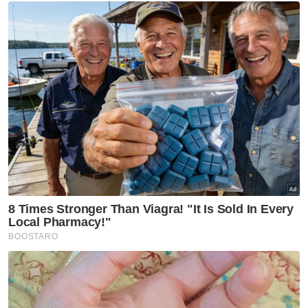
Bagi Ahli Lembaga Pengarah Persatuan
Nelayan Manjung Utara, Faizul Sofian
Sabddin, pihak berwajib perlulah proaktif
dalam cari jalan penyelesaian dengan kaedah
situasi menang-menang bagi isu
pembaharuan TOL ternakan kerang dasar
laut.