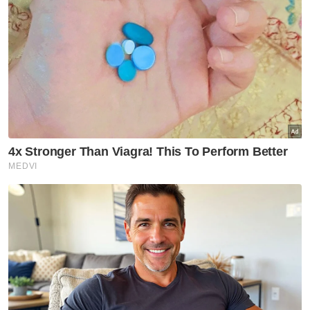
"Kita mencadangkan agar pihak berkuasa
dapat memberi kelonggaran kepada
permohonan pihak nelayan selain mendapat
sokongan persatuan nelayan atau Lembaga
Kemajuan Ikan Malaysia (LKIM).
"Sebagai pengusaha lama melibatkan
eksport kerang ke luar negara dan pemain
industri kini berhadapan risiko untuk bayar
kepada kerajaan (cukai) kerana tiada TOL.
Berita Telus & Tulus menerusi E-Mel setiap