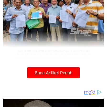
Seng Lam (tiga dari kiri) bersama pengusaha kerang lain
menunjukkan surat permohonan yang telah dikemukakan
kepada kerajaan negeri bagi menangi isu perbaharui TOL.
"Walaupun TOL masih dalam proses
Baca Artikel Penuh
diperbaharui, kami masih lagi meneruskan
ternakan kerana ketika ini kawasan ini dikenal
pasti sangat produktif dengan kewujudan
benih kerang bermula dari Tanjung Burung
hingga ke Sungai Tiram Laut.