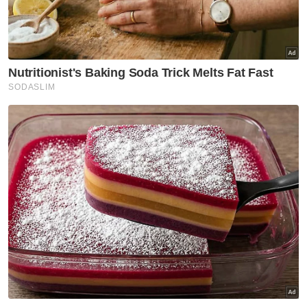
ternakan sehingga menimbulkan konflik
antara mereka.
"Pemungut kerang ini bukanlah nelayan
berdaftar di bawah persatuan, setiap hari
mereka keluar lewat petang hingga malam
menaiki bot tanpa ada nombor pendaftaran