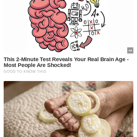
Perak raih emas SUKMA
Perak
Perak sedia insentif buat atlet
Komanwel raih pingat
Perak
Waris dua pelajar maut terima
TPSM RM5,500, hasrat
tunaikan badal haji ubati rindu
anak