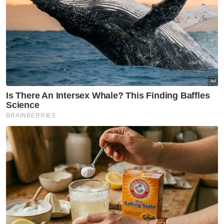
Penternak turut mengeluarkan kos tinggi menggaji pekerja bagi
menjaga tapak ternakan kerang di perairan Kuala Sepetang.
"Isu lain mula timbul apabila pencuri atau
pemungut ini mendakwa kerang diternak itu
tidak mempunyai TOL dan mereka berhak
mengambil kerang yang ada dalam tapak