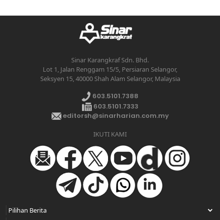
Sinar Karangkraf Sdn. Bhd.
Lot 1, Jalan Renggam 15/5, Persiaran Selangor,
Seksyen 15, 40000 Shah Alam Selangor, Malaysia
603.5101.7388
603.5101.7333
editorsh@sinarharian.com.my
IKUTI KAMI