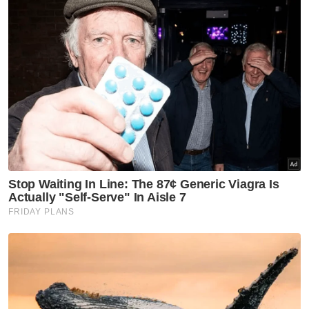
"Kawasan-kawasan lain seperti Kuala Larut,
Sungai Sangga Kecil serta Kuala Sangga
Besar di sini merupakan tapak ternakan yang
subur dan penternak mula melabur ribuan
ringgit bagi membeli benih kerang tempatan
dan luar," katanya kepada pemberita di
Dewan Teck Teck Seah Chee Heong Koh,
Kuala Sepetang di sini pada Ahad.
Seng Lam berkata, penternak juga terpaksa
mengeluarkan kos yang tinggi menggaji
pekerja bagi menjaga tapak sebagai salah
satu usaha mengekang kegiatan curi kerang
di perairan Kuala Sepetang di sini.