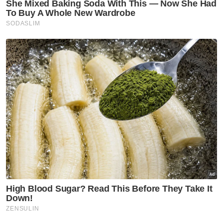
untuk pungut kerang diternak di kawasan
kami.
Artikel Berkaitan:
[VIDEO] ‘Agong berkenan santap nasi lemak paru,
rendang kerang’
82 individu dirakam percakapan kes banduan mati di
Penjara Taiping
Diskaun tol 50 peratus buah tangan kerajaan
kepada pengguna lebuh raya
"Apabila laporan polis dibuat, tiada tindakan
boleh diambil kerana isu TOL ini," katanya.
Tambah beliau, sekiranya tidak ditangani
dengan baik isu tersebut ia akan
mencetuskan pergaduhan dalam kalangan
komuniti nelayan.