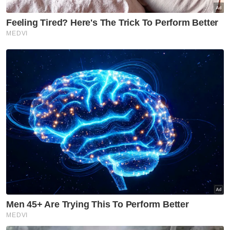
pengeluaran tertinggi kerang-kerangan di
negara ini pada tahun 2023.
"Kami menerima aduan bahawa lesen TOL
mereka telah luput tetapi proses
memperbaharuinya amat sukar dan lambat
yang memakan masa bertahun-tahun.
"Kerajaan negeri perlu membantu
mempermudahkan proses TOL mereka yang
terdiri daripada pengusaha kecil. Menjadi
tanggungjawab Jabatan Perikanan dan (PTD)
agar industri ini terus berkembang dan
meningkatkan ekonomi negara," katanya.
Muat turun aplikasi Sinar Harian.
Klik di sini!