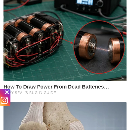
Ashraf atau nama sebenarnya Ashraf Daniel
Mohammed Sinclair meninggal dunia kira-kira
jam 3.45 waktu tempatan.
Ashraf yang lahir di London, England pada 18
September 1979 mengahwini penyanyi
Indonesia, Bunga Citra Lestari pada 2008 dan
mempunyai seorang anak lelaki yang baru
berusia 10 tahun, Noah Aidan Sinclair.
Mohd Faizal Yusuf, 33
Pelakon Mohd Faizal Yusuf, 33, meninggal
dunia di Pusat Rawatan Islam, Kuala Lumpur
kira-kira jam 1.45 petang akibat serangan
jantung pada 1 Januari 2011.