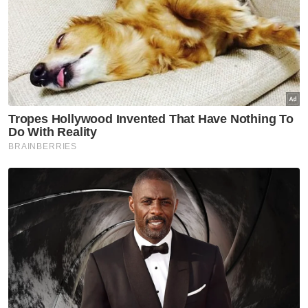
Golongan Muda
Sakit Jantung
Artikel Disyorkan
Nasional
Isu Jalur Gemilang: Patriotisme
tak boleh berubah ikut warna
politik - Dr Sathia
Nasional
PN cadang sidang khas