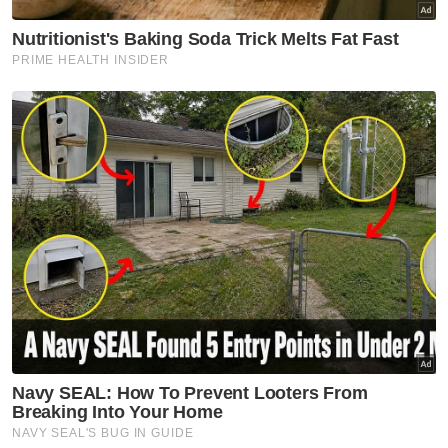
Allahyarham yang popular dengan lagu Di
Alam Fana Cinta pada era 90-an mengadu
kekejangan otot semasa bermain bola sepak
sebelum terduduk di atas padang.
Sebelum meninggal dunia, dia mengadu
kepenatan kerana menghadiri pertunjukan
pentas malam sebelumnya.
Mohd Suffian Abd Rahman, 41
Penjaga gol nombor satu Terengganu FC,
Mohd Suffian Abd Rahman meninggal dunia
akibat serangan jantung pada 17 Ogos 2019.
Pemergian pemain berusia 41 tahun itu
mengejutkan ramai pihak berikutan pasukan