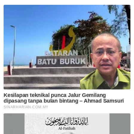
yang diwakilinya akan menentang Negeri
Sembilan dalam saingan Piala Malaysia pada
malam berkenaan.
Bekas penjaga gol kebangsaan itu
menghembuskan nafas terakhir di rumahnya
di Kampung Bukit Tunggal, Kuala
Terengganu.
Jacky Ng Kiat Kee, 25
Pemain bola keranjang kebangsaan, Jacky
Ng Kiat Kee, 25, meninggal dunia dipercayai
akibat sakit jantung ketika menyertai satu
kejohanan jemputan di China pada 28 Julai
2013.
Perkara itu disahkan Setiausaha Agung