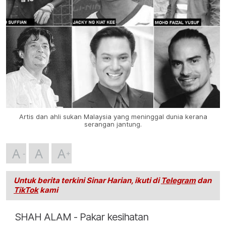
Artis dan ahli sukan Malaysia yang meninggal dunia kerana
serangan jantung.
A
A
A
Untuk berita terkini Sinar Harian, ikuti di
Telegram
dan
TikTok
kami
SHAH ALAM - Pakar kesihatan