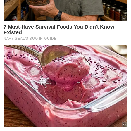
Mengulas lanjut Dr Zubaidi berkata, sekiranya
stres dibiarkan tanpa diubati, dalam tempoh
lima hingga 10 tahun, seseorang pesakit akan
berdepan dengan kesannya.
“Stres ini juga mengambil masa. Bukan hari ini
kita stres dapat serangan jantung.
Sebenarnya mengambil masa yang sama
dengan serangan jantung. Kita tidak tahu kita
ada penyakit kronik. Kalau ikut kajian, stres
dalam kalangan rakyat Malaysia sudah makin
tinggi. Dalam 50 peratus.
“Sebab itu saya minta, selama ini kita hanya
fokus kepada obesiti, tetapi kita juga harus
fokus kepada stres sebab sekarang ini ramai
orang dah stres. Kita stres di jalan raya. Itu