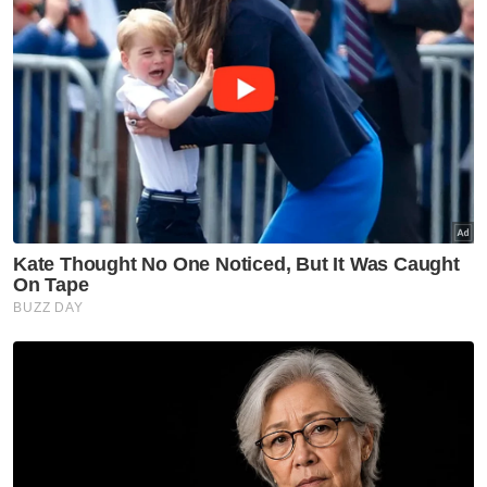
jantung
Lelaki rebah tunggu anak maut akibat serangan
jantung
Beliau berkata demikian ketika ditanya
mengapa golongan muda pada masa kini
mudah berdepan risiko serangan jantung
walaupun menjalani kehidupan yang sihat.
Terbaru pelakon Malaysia yang mencipta
nama di Indonesia, Ashraf Sinclair, 40,
dilaporkan meninggal dunia pagi semalam
dipercayai akibat serangan jantung di
Jakarta, Indonesia.
Ashraf meninggal dunia awal pagi, kira-kira
jam 3.45 waktu tempatan dan berita sedih itu
disahkan oleh pengurus isterinya, Bunga