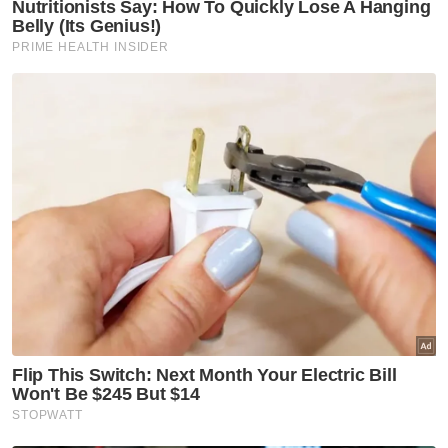
tanda-tanda dia,” katanya.
Dalam pada itu katanya, stres juga
mendatangkan seperti masalah mental,
kemurungan dan boleh menyebabkan
pesakit mempunyai keinginan untuk
membunuh diri.
INFO: Artis dan ahli sukan Malaysia yang
meninggal dunia kerana serangan jantung
Ashraf Sinclair, 40
Pelakon Malaysia yang mencipta nama di
Indonesia, Ashraf Sinclair, 40, dilaporkan
meninggal dunia pada 18 Februari 2020
dipercayai akibat serangan jantung di
Jakarta, Indonesia.