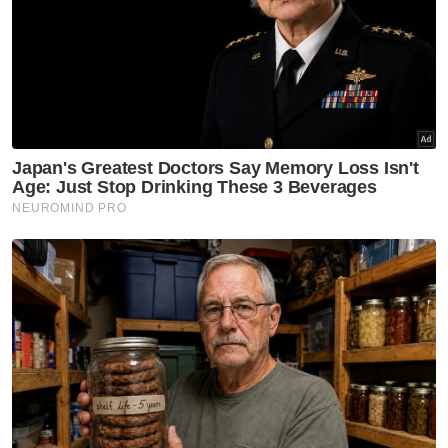
Citra Lestari, Doddy menerusi perbualan
aplikasi WhatsApp.
ARTIKEL BERKAITAN:
Pelakon Ashraf Sinclair
meninggal dunia
Berita Telus & Tulus menerusi E-Mel setiap
hari!
'Ashraf lebih sihat daripada kami'