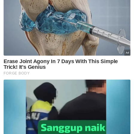
Faizal dikatakan pengsan di rumahnya di
Anjung Villa Bandar Baru Sentul di sini kira-
kira 9 pagi akibat serangan jantung sebelum
dibawa ke hospital untuk mendapatkan
rawatan.
Allahyarham pernah berkahwin sebelum
bercerai dengan penyanyi Siti Nordiana dan
dikurniakan seorang anak lelaki, Mohd
Rayyan Nakhaie.
Hani Mohsin, 41
Pelakon, penerbit dan hos program TV, Hani
Mohsin, 41, meninggal dunia di Terminal
Penerbangan Tambang Murah (LCCT) pada
25 Julai 2006.
Hani disahkan menghembuskan nafas