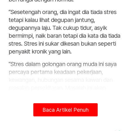
“Sesetengah orang, dia ingat dia tiada stres
tetapi kalau lihat degupan jantung,
degupannya laju. Tak cukup tidur, asyik
bermimpi, naik baran tetapi dia kata dia tiada
stres. Stres ini sukar dikesan bukan seperti
penyakit kronik yang lain.
“Stres dalam golongan orang muda ini saya
percaya pertama keadaan pekerjaan,
kewangan, hubungan sesama kawan dan
masalah persekitaran. Masalah ini akan
menjadi penyebab kepada stres dan bahaya.
Cuma tidak ada orang yang rasa dia stres,”
Baca Artikel Penuh
katanya kepada Sinar Harian.