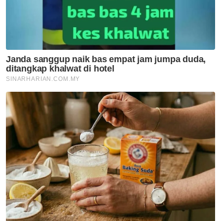
terakhir akibat serangan jantung oleh
Hospital Serdang selepas beliau dibawa dari
Klinik Pusrawi di LCCT.
Allahyarham ketika itu sedang menunggu
penerbangan ke Alor Setar, Kedah sebelum
pergi ke Langkawi.
Shamrin Fotograf, 45
Vokalis kumpulan Fotograf, Shamrin atau
nama sebenarnya Mohd Shamrin Abd
Samad, 45, meninggal dunia akibat sakit
jantung kira-kira jam 6.40 petang pada 11
November 2010 ketika menyertai
perlawanan bola sepak persahabatan
dengan sebuah syarikat insurans di Kelab
Sulatan Sulaiman, Kuala Lumpur.