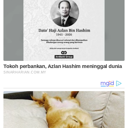
Persatuan Bola Keranjang Kebangsaan pada
ketika itu, Chey Tat Woon.
Beliau berkata mendiang dilaporkan pengsan
ketika berada di bangku pemain simpanan
pada kira-kira 4.30 petang waktu tempatan
di Jinjiang.
Muat turun aplikasi Sinar Harian.
Klik di sini!
Stres
Tekanan
Serangan Jantung
Dr Zubaidi Ahmad