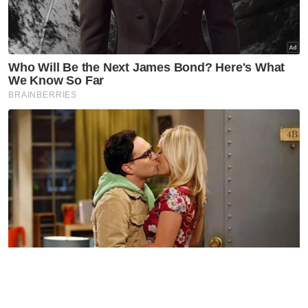
Parlimen RCI TH ditangguhkan
Nasional
Dasar yang baik perlu ambil
kira realiti kehidupan rakyat -
Amirudin
Nasional
Ahmad Zahid ajak rakyat
doakan kesembuhan untuk
Anwar