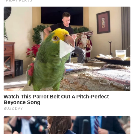
“Contohnya saya berdepan kes seorang
lelaki yang merupakan pengajar kecergasan
di gimnasium. Disebabkan dia banyak
bekerja, tak banyak rehat, dia sendiri
mengaku dia kena strok.
“Begitu juga dengan selebriti dan pelakon.
Mereka banyak terlibat dengan
penggambaran. Tidak cukup tidur. Itu
menyebabkan stres pada diri dia dan
mungkin ditambah dengan stres sekeliling.
Anak dan isteri terpaksa tinggal. Ini
menyebabkan jantung dia mengalami
masalah fungsi,” katanya.
Artikel Berkaitan:
Budak maut akibat tercekik rambutan
Pahamin Rajab meninggal dunia alami serangan