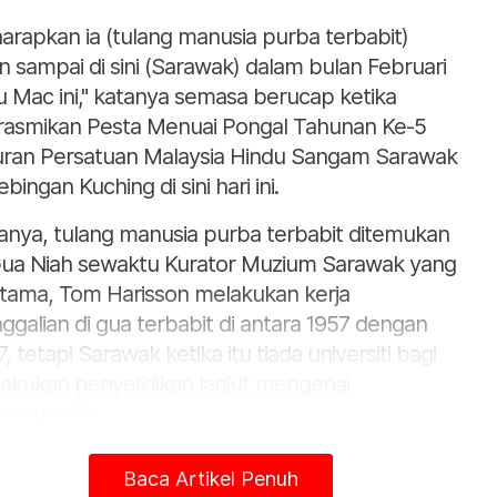
harapkan ia (tulang manusia purba terbabit)
n sampai di sini (Sarawak) dalam bulan Februari
u Mac ini," katanya semasa berucap ketika
asmikan Pesta Menuai Pongal Tahunan Ke-5
uran Persatuan Malaysia Hindu Sangam Sarawak
ebingan Kuching di sini hari ini.
anya, tulang manusia purba terbabit ditemukan
Gua Niah sewaktu Kurator Muzium Sarawak yang
tama, Tom Harisson melakukan kerja
ggalian di gua terbabit di antara 1957 dengan
, tetapi Sarawak ketika itu tiada universiti bagi
akukan penyelidikan lanjut mengenai
emuan itu.
ih 200 tulang rangka manusia purba ditemukan
Baca Artikel Penuh
pintu barat Gua Niah dan daripada jumlah itu,