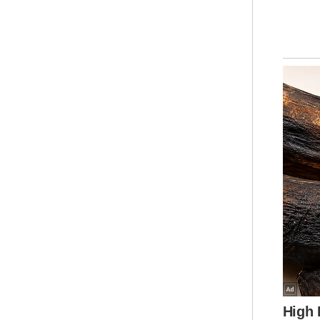
seb
kap
dij
Abd
kem
Uni
pen
kem
pen