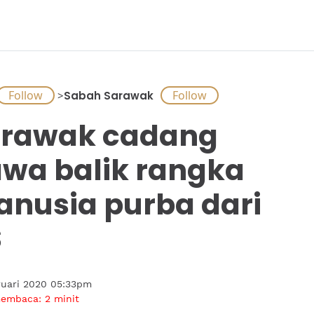
>
Sabah Sarawak
rawak cadang
wa balik rangka
nusia purba dari
S
ruari 2020 05:33pm
membaca:
2
minit