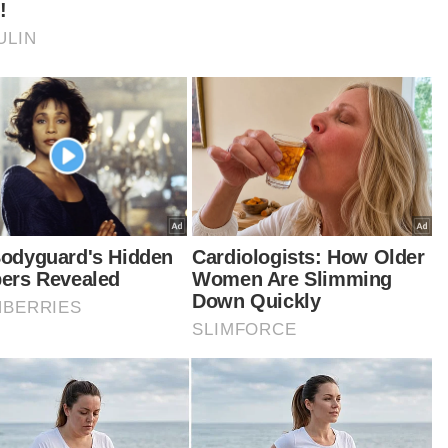
sib baik apabila kami memeriksa arkib kami,
ang-tulang terbabit didapati hanya dipinjamkan
pada universiti di Amerika Syarikat), jadi kami
ulis kepada mereka yang kami mahukan tulang
sebut dipulangkan semula,” katanya.
iau berkata, lebih 100 tulang manusia purba itu
angka akan dipamerkan di Kompleks Muzium
awak yang baru siap dibina dan sedang
jalani kerja ubah suai serta disasarkan akan
uka hujung tahun ini. - Bernama
tikel Berkaitan: