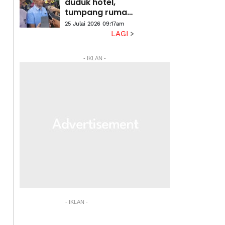
Alexander
duduk hotel,
tumpang rumah
keluarga' -
25 Julai 2026 09:17am
Penduduk
LAGI
Putatan
terbeban krisis
- IKLAN -
air berlarutan
- IKLAN -