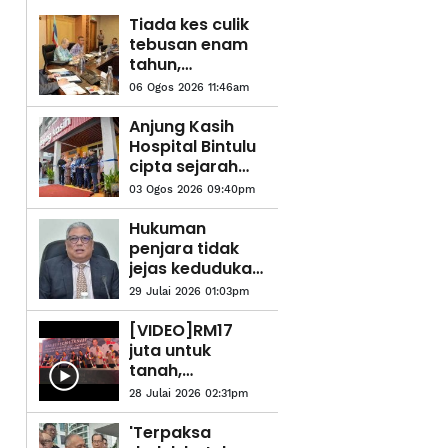
Tiada kes culik
tebusan enam
tahun,
pencapaian
06 Ogos 2026 11:46am
keselamatan
Sabah
Anjung Kasih
Hospital Bintulu
cipta sejarah
guna sistem
03 Ogos 2026 09:40pm
digital
Hukuman
penjara tidak
jejas kedudukan
Shafie Apdal
29 Julai 2026 01:03pm
sebagai ADUN -
Speaker
[VIDEO]RM17
juta untuk
tanah,
pampasan
28 Julai 2026 02:31pm
projek naik
taraf jalan -
'Terpaksa