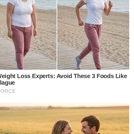
Mayat lelaki tidak sempurna ditemukan terapung
Pesta Air Nasional@Kuantan semarakkan sektor
pelancongan
Parti Sabah, Sarawak sokong pentadbiran Anwar
walaupun tewas PRN - Ewon
t turun aplikasi Sinar Harian.
Klik di sini!
wak
ka Manusia Purba
rsiti Florida
Gua Niah