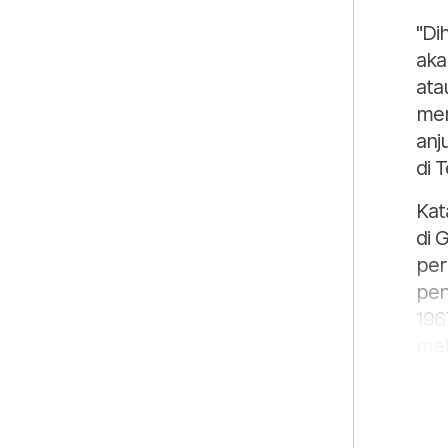
"Di
aka
ata
mer
anj
di T
Kat
di 
per
pen
1967
mel
pen
Leb
di 