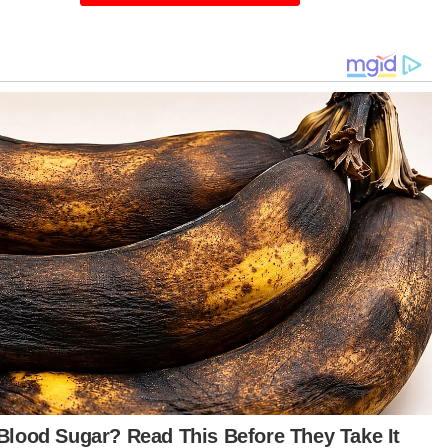
anyak 122 tulang terbabit dibawa menggunakan
al ke Universiti Nevada di Amerika Syarikat bagi
adikan bahan penyelidikan.
ul Karim berkata, pihak Universiti Nevada
udiannya menghantar tulang terbabit ke
versiti Florida yang turut berminat melakukan
yelidikan ke atas tulang berkenaan dan
udian terus menyimpannya selepas selesai
yelidikan itu.