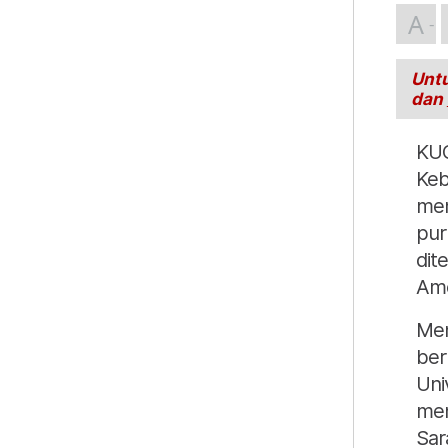
A
Untu
dan
KUC
Keb
mem
pur
dit
Ame
Men
ber
Uni
men
Sar