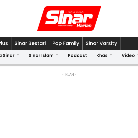
Plus
Sinar Bestari
Pop Family
Sinar Varsity
a Sinar
Sinar Islam
Podcast
Khas
Video
- IKLAN -