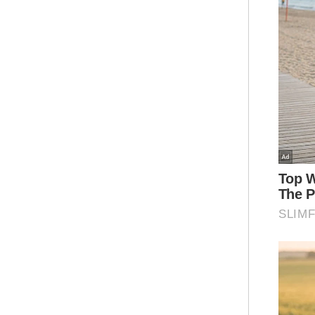
Mua
Sara
Rang
Unive