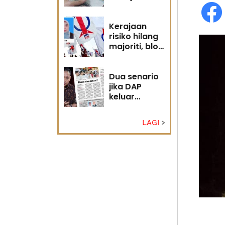
diri?
Kerajaan
risiko hilang
majoriti, blok
politik perlu
runding
semula
Dua senario
jika DAP
keluar
kerajaan
LAGI