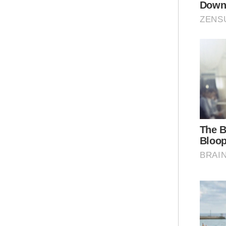
"Na
tul
(ke
men
ter
Bel
dij
Sar
men
dib
Ar