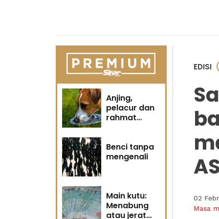
EDISI
Sa
Anjing,
pelacur dan
ba
rahmat
Tuhan
ma
Benci tanpa
mengenali
A
Main kutu:
02 Feb
Menabung
Masa 
atau jerat