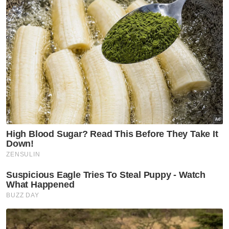
SIG Sauer, Smith dan Wesson serta Glock
selain 200 butir peluru.
Turut dijumpai, dua pasport dimiliki lelaki
berkenaan iaitu pasport Perancis yang
digunakannya untuk masuk ke Malaysia dari
Emiriah Arab Bersatu (UAE) pada 12 Mac lalu
serta satu pasport Israel.
Melalui soal siasat, suspek mendakwa datang
ke negara ini untuk mencari seorang individu
yang juga rakyat negaranya untuk dibunuh
kononnya berkaitan isu keluarga, namun
polis tidak mempercayai dakwaan itu.