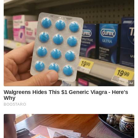
Semasa
Jenazah tiga anggota polis
maut renjatan elektrik akan
dibawa pulang ke kampung
halaman
Semasa
Penerbangan mencemaskan,
penumpang didakwa cuba
buka pintu kecemasan
Semasa
Pelajar kolej lemas ketika
mandi-manda bersama
sembilan rakan
Semasa
Ismail Sabri didakwa esok di
Mahkamah Sesyen Kuala
Lumpur