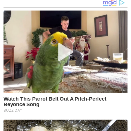
Pada Jumaat, Ketua Polis Negara, Tan Sri
Razarudin Husain mendedahkan penahanan
suspek warga Israel itu di sebuah hotel di
Jalan Ampang, Rabu lalu.
Artikel Berkaitan:
Kawal ketat semua pintu masuk negara
‘Dia mungkin perisik Israel’
Mindef, KDN jalin kerjasama kongsi maklumat
susulan penahanan lelaki Israel
Tahan lelaki Israel: Suami isteri dipercayai beli
senjata di Thailand
Tahan lelaki Israel: Polis tingkat kawalan
keselamatan Agong, PM
Polis tahan lelaki Israel bersama enam senjata api di
Kuala Lumpur
Polis turut menemui enam pistol termasuk