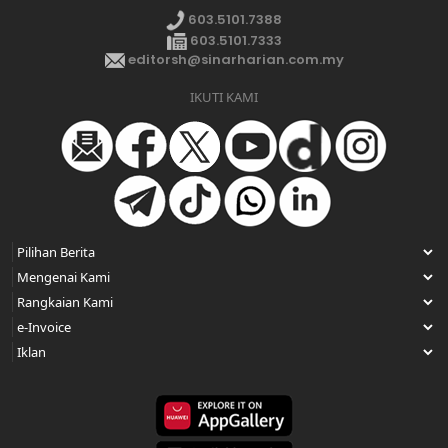
603.5101.7388
603.5101.7333
editorsh@sinarharian.com.my
IKUTI KAMI