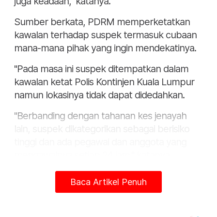
juga keadaan," katanya.
Sumber berkata, PDRM memperketatkan
kawalan terhadap suspek termasuk cubaan
mana-mana pihak yang ingin mendekatinya.
"Pada masa ini suspek ditempatkan dalam
kawalan ketat Polis Kontinjen Kuala Lumpur
namun lokasinya tidak dapat didedahkan.
"Berbanding dengan tahanan kes jenayah
lain, suspek dikategorikan sebagai berisiko
tinggi dan ada pegawai dan anggota yang
mengawalnya setiap 24 jam," katanya.
Katanya, kawalan ketat PDRM akan dapat
Baca Artikel Penuh
dilihat apabila suspek dibawa ke mahkamah
bagi mendapatkan kebenaran sambung
reman atau sebutan kes.