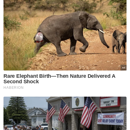
Berita Telus & Tulus menerusi E-Mel setiap
hari!
Pada Sabtu, media melaporkan sepasang
suami isteri diberkas polis di bazar Ramadan
dekat Kuala Selangor pada Jumaat
dipercayai membeli senjata api di Thailand
sebelum menjualnya kepada suspek.
Dua suspek masing-masing berumur 42 dan
40 tahun itu ditahan sepasukan pegawai dan
anggota JSJ Bukit Aman di bazar Ramadan di