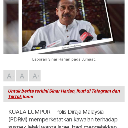
Laporan Sinar Harian pada Jumaat.
A
A
A
Untuk berita terkini Sinar Harian, ikuti di
Telegram
dan
TikTok
kami
KUALA LUMPUR - Polis Diraja Malaysia
(PDRM) memperketatkan kawalan terhadap
suspek lelaki warga Israel bagi mengelakkan