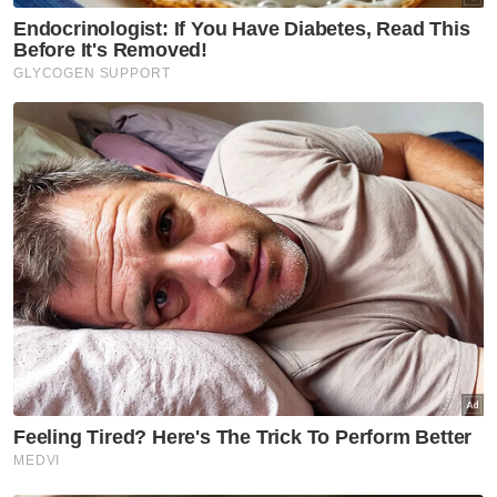
Bujang
Kahwin
VPoints:
0
Masuk | Daftar
Lelaki Israel
Kawalan Ketat
PDRM
Artikel Disyorkan