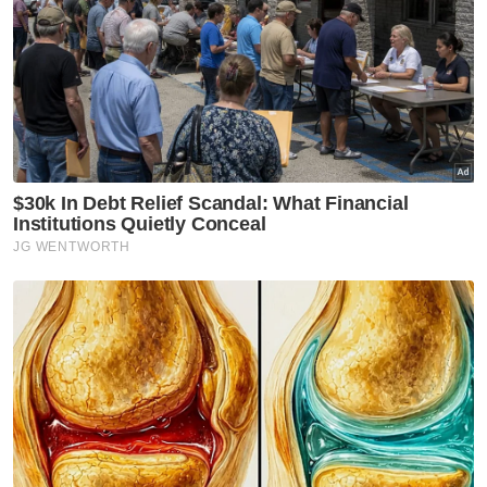
Kuala Selangor pada jam 7.15 malam.
Polis turut menemukan sepucuk pistol dalam
sebuah beg galas dalam kereta Honda Jazz
di kediaman mereka yang terletak di Kuala
Selangor.
Polis sebelum ini turut menahan seorang
lelaki tempatan di Cameron Highlands,
Pahang yang dipercayai pemandu kepada
lelaki Israel terbabit sejak memasuki negara
ini pada 12 Mac lalu.
Nak berita-berita terkini dengan lebih pantas?
Jom sertai saluran WhatsApp Sinar Harian:
https://whatsapp.com/channel/0029Va4iEylE