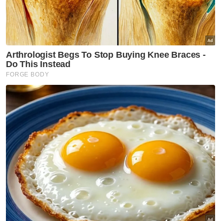
Muat turun aplikasi Sinar Harian.
Klik di sini!
Jawab soalan kaji selidik dan
dapatkan
×
baucar tunai.
Apakah status hubungan anda?