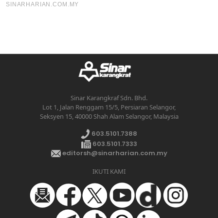
Sinar Karangkraf Sdn. Bhd.
Lot 1, Jalan Renggam 15/5, Persiaran Selangor,
Seksyen 15, 40000 Shah Alam Selangor, Malaysia
603.5101.7388
603.5101.7333
editorsh@sinarharian.com.my
IKUTI KAMI