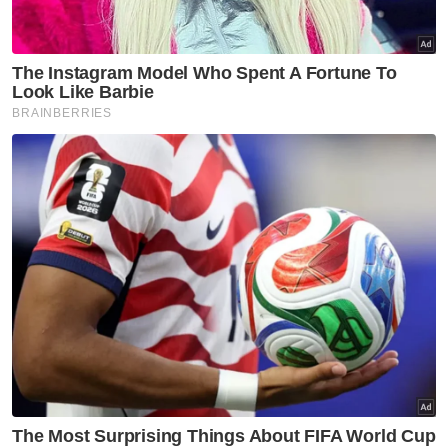
Berita Telus & Tulus menerusi E-Mel setiap
hari!
“Kita mengharapkan agar anak-anak muda ini
dapat membina projek legasi membawa nilai-
nilai mulia ke dalam keluarga, universiti,
organisasi, negeri dan negara.
“Program ini juga dapat membina kebaikan
dalam kumpulan masing-masing
berpandukan surah al-Jumuah,” ulasnya.