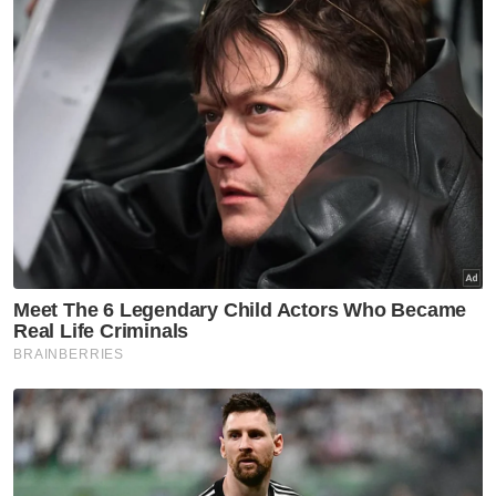
Surah Al Jumuah
World #QuranConvention
Pemikiran Positif
Artikel Disyorkan
#QuranHour
Ketagihan gajet ancam
generasi, Rumah Ngaji
Kelantan seru kembali kepada