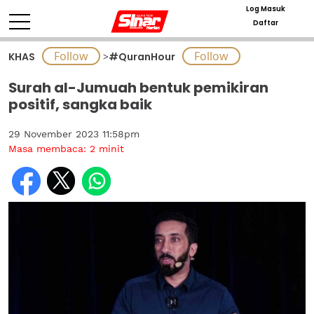
Log Masuk
Daftar
KHAS
>
#QuranHour
Surah al-Jumuah bentuk pemikiran
positif, sangka baik
29 November 2023 11:58pm
Masa membaca:
2
minit