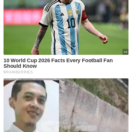
al-Quran
#QuranHour
Rumah Ngaji KPMS perkukuh
agenda pembangunan ummah
dalam kalangan pesara
#QuranHour
45 peserta pelbagai usia sertai
pertandingan tadabbur al-
Quran
#QuranHour
Rumah Ngaji hayati 10
Muharam bersama komuniti