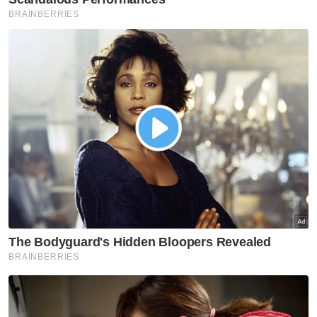
muda akan menyertai program 'Young
Muslim Leaders for the World'.
Artikel Berkaitan:
Disiplin tinggi taruhan SMK Shah Alam berdepan
SMK Darul Ehsan
Rakyat Selangor diajak sambut Hari Kebangsaan di
Dataran Shah Alam
Pavement-AI atasi masalah aduan jalan berlubang di
Shah Alam
**pullquote**