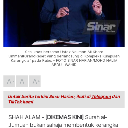
Sesi khas bersama Ustaz Nouman Ali Khan:
Ummah#GrandReset yang berlangsung di Kompleks Kumpulan
Karangkraf pada Rabu. - FOTO SINAR HARIAN/MOHD HALIM
ABDUL WAHID
A
A
A
Untuk berita terkini Sinar Harian, ikuti di
Telegram
dan
TikTok
kami
SHAH ALAM -
[DIKEMAS KINI]
Surah al-
Jumuah bukan sahaja membentuk kerangka