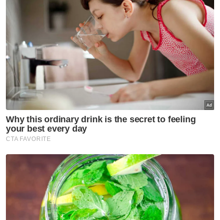
Orang ramai ketika sesi khas bersama Ustaz Nouman Ali Khan:
Ummah#GrandReset yang berlangsung di Kompleks Kumpulan
Karangkraf pada Rabu. - FOTO SINAR HARIAN/MOHD HALIM
ABDUL WAHID
Ujarnya, kumpulan anak muda itu terdiri
daripada pemimpin pelajar, pelajar universiti
dari dalam dan luar negara, golongan elit,
mahupun anak muda ‘underground’.
Jelasnya, ia bertujuan untuk membina
pemimpin muda melalui kerangka kerja 52