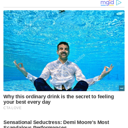
“Ketiga-tiga perkara ini seolah-olah tiada
kaitan, namun ia merupakan gagasan yang
membentuk pemikiran sosial masyarakat
pada hari ini.
“Surah ini mengajar kita untuk sentiasa
bersangka baik kepada ALLAH walaupun
terdapat ujian yang menimpa manusia,”
katanya dalam majlis misi memperkenalkan
Surah Al-Jumuah 2024, dalam agenda
Ummah #GrandReset di Auditorium
Kumpulan Karangkraf pada Rabu.
Sementara itu, Ketua Pegawai Eksekutif
Yayasan Warisan Ummah Ikhlas (WUIF),
Marhaini Yusoff berkata, pada hari
konvensyen tersebut seramai 500 anak