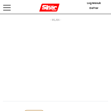
Log Masuk
Daftar
- IKLAN -