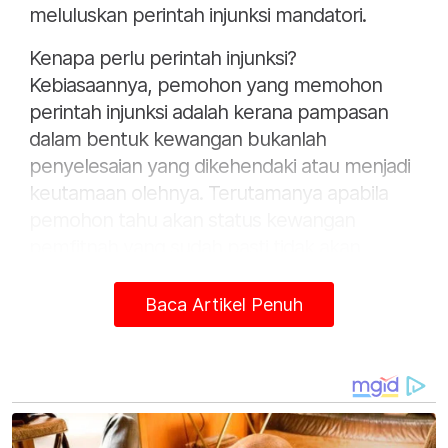
meluluskan perintah injunksi mandatori.
Kenapa perlu perintah injunksi?
Kebiasaannya, pemohon yang memohon
perintah injunksi adalah kerana pampasan
dalam bentuk kewangan bukanlah
penyelesaian yang dikehendaki atau menjadi
keutamaan olehnya. Terutamanya apabila
pemohon tahu akan status kewangan
pemfitnah yang sudah pasti tidak akan
mampu membayar pampasan dalam bentuk
kewangan, atau mungkin reputasi tinggi
Baca Artikel Penuh
pemohon yang tidak boleh diganti rugi
dengan wang. Jadi, jalan terbaik adalah untuk
memohon perintah mahkamah bagi
menghalang pemfitnah daripada terus
menyebarkan fitnah mengenai pemohon.