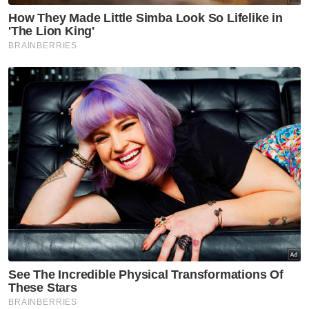
injunksi fitnah. Banyak juga permohonan
injunksi fitnah yang ditolak oleh mahkamah
atas banyak faktor termasuk kegagalan
untuk membuktikan kepada mahkamah
bahawa si pemfitnah berniat atau berpotensi
untuk terus menyebarkan kenyataan fitnah
tersebut di khalayak awam.
Artikel Berkaitan:
Tiga kaedah tuntut saman fitnah - Peguam
Sanusi kini berdepan dua kes mahkamah, tiga
saman fitnah
Saman fitnah: Sanusi buat kenyataan maaf kepada
Mahfuz
Malah, dalam beberapa kes yang lain, alasan
bahawa perintah injunksi sebagai satu
bentuk ‘pampasan’ alternatif kerana si