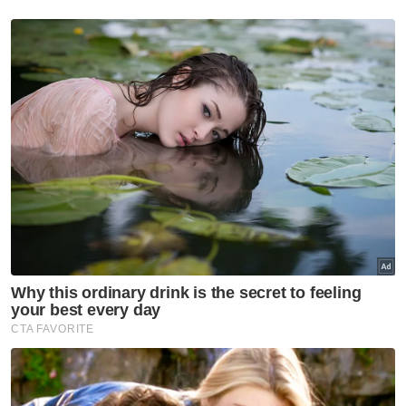
pemfitnah tidak akan mampu untuk
membayar ganti rugi kewangan juga kurang
diterima mahkamah.
Adalah menjadi kebiasaan dalam setiap
saman fitnah, peguam akan turut
memasukkan permohonan injunksi agar