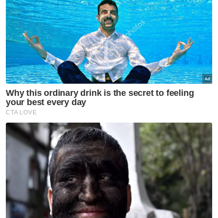
Malah, dalam kes Ngoi Thiam Woh v CTOS
Sdn Bhd dan lain-lain, mahkamah telah
menggariskan beberapa kriteria dalam
meluluskan permohonan injunksi fitnah
antaranya adalah seperti kenyataan tersebut
tanpa ragu adalah bersifat fitnah dan boleh