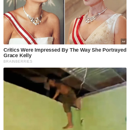
Saman Fitnah
Artikel Disyorkan
KOLUMNIS
Kesilapan silam pedoman atasi
krisis
KOLUMNIS
Kegilaan arked permainan
KOLUMNIS