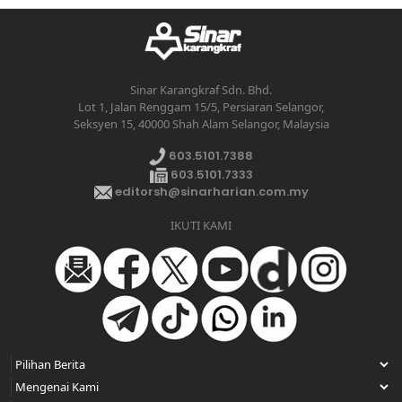
Sinar Karangkraf Sdn. Bhd.
Lot 1, Jalan Renggam 15/5, Persiaran Selangor,
Seksyen 15, 40000 Shah Alam Selangor, Malaysia
603.5101.7388
603.5101.7333
editorsh@sinarharian.com.my
IKUTI KAMI