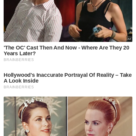
Dalam kes saman fitnah, amat sukar untuk
mahkamah meluluskan perintah injunksi
mandatori."
* Haeme Hashim ialah peguam di Haeme
Hashim & Co
Muat turun aplikasi Sinar Harian.
Klik di sini!
Kes Mahkamah