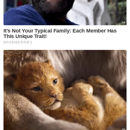
dibuktikan bahawa pemfitnah mempunyai
niat atau berpotensi untuk terus
menyebarkan kenyataan fitnah tersebut.
Sangat penting dalam permohonan injunksi
fitnah ini agar pemohon dapat membuktikan
kepada mahkamah bahawa kenyataan yang
dikeluarkan pemfitnah sememangnya salah
dan fitnah. Malah, pemohon perlu
menanggung satu beban pembuktian
bahawa kenyataan yang dikeluarkan oleh
pemfitnah itu memang jelas sifat fitnahnya.
Biarpun mahkamah membenarkan
permohonan injunksi fitnah dibuat, namun itu
tidak bermakna mahkamah akan sewenang-
wenangnya meluluskan semua permohonan