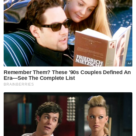
pemfitnah berhenti menyebarkan kenyataan
fitnah tersebut. Terserah kepada mahkamah
sama ada mahu meluluskannya atau tidak.
Isu fitnah pada hari ini semakin menjadi-jadi.
Amat penting agar kita menyemak sesuatu
fakta atau berita terlebih dahulu sebelum
kita menyebarkannya. Ketahuilah, kita
bertanggungjawab dengan apa yang kita
ungkapkan.
Berita Telus & Tulus menerusi E-Mel setiap
hari!