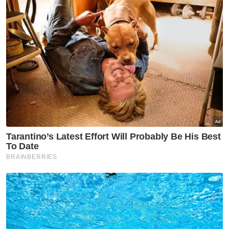
Namun, kita perlu faham bahawa meluluskan
perintah injunksi ini tertakluk kepada budi
bicara penuh mahkamah. Jadi, jika
mahkamah rasakan perintah injunksi tidak
diperlukan atau tidak sesuai, maka sudah
tentu permohonan injunksi anda akan ditolak.
Sudah tentu, dalam membuat permohonan
injunksi fitnah, tiga elemen utama saman
fitnah seperti yang pernah diperbincangkan
pada artikel saya sebelum ini bertajuk
‘Memulakan Saman Fitnah’ perlu dipenuhi
terlebih dahulu. Kemudian, barulah
mahkamah akan terus mendengar alasan
kenapa perlu diberikan perintah injunksi
kepada pemfitnah.