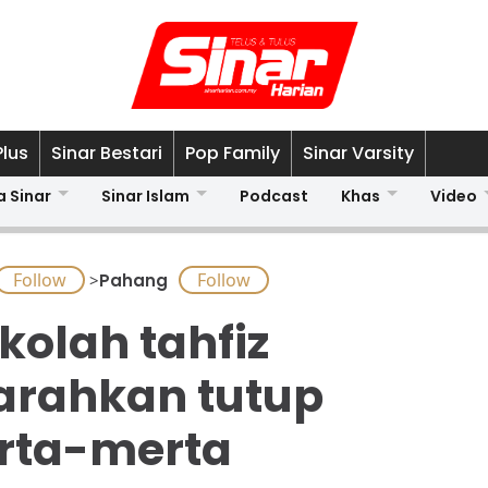
Plus
Sinar Bestari
Pop Family
Sinar Varsity
a Sinar
Sinar Islam
Podcast
Khas
Video
>
Pahang
kolah tahfiz
arahkan tutup
rta-merta