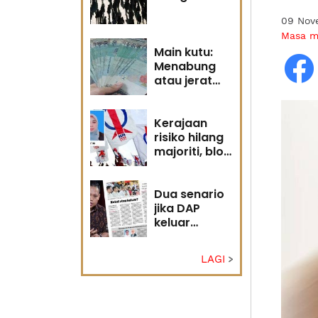
09 Nov
Masa 
Main kutu:
Menabung
atau jerat
diri?
Kerajaan
risiko hilang
majoriti, blok
politik perlu
runding
semula
Dua senario
jika DAP
keluar
kerajaan
LAGI