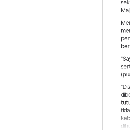
sek
Majl
Men
men
pen
ber
"Sa
ser
(pu
"Di
dib
tut
tid
keb
dihu