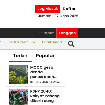
Log Masuk
Daftar
Jumaat | 07 Ogos 2026
E-Paper
Langgan
Berita Premium
Untuk Anda
Terkini
Popular
MCCC gesa
denda
penceroboh
tanah dinaikkan
06 Ogos 2026 08:22pm
RM20 juta
RSNP 2040:
Rakyat Pahang
diberi ruang