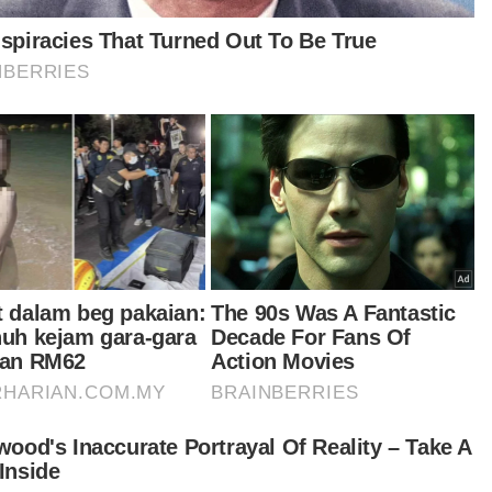
ta tak mahu ambil risiko seperti kes yang berlaku
Semenyih, begitu juga di Pahang banyak kes
laku seperti di daerah Kuantan, Rompin dan
an jadi sebab itu kita bertegas dalam hal ini,”
anya.
IKEL BERKAITAN:
'Tengkuk, kaki dia sejuk'
h lama tak jumpa, tak sangka kali terakhir lihat
begini'
ada kesan lebam ditemui ketika dia pulang
cuti'
t turun aplikasi Sinar Harian.
Klik di sini!