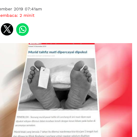
ember 2019 07:41am
membaca:
2
minit