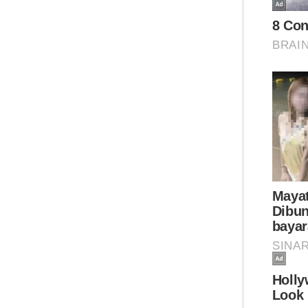
"Ki
di 
ber
Pek
kat
ART
'Da
dia 
'Ti
ber
Mua