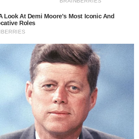
Berita Telus & Tulus menerusi
E-Mel setiap hari!
urutnya, isu keselamatan premis menjadi
tamaan sebelum pihak Muip memberikan
ulusan selain melihat sukatan mata pelajaran dan
bus.
bab itu, kami amat bertegas dalam perkara ini
i memandang banyak kejadian seperti
akaran dan kes lain berlaku di sekolah tahfiz,
un kita bersyukur tidak yang melibatkan
wa.