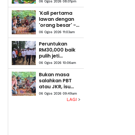
kemuka
06 Ogos 2026 08:01pm
pandangan,
cadangan hala
'Kali pertama
tuju
lawan dengan
pembangunan
'orang besar' -
negeri
Pesara polis
06 Ogos 2026 11:03am
teruja main dam
dengan MB
Peruntukan
Pahang
RM30,000 baik
pulih jeti
nelayan Sungai
06 Ogos 2026 10:06am
Belat - Wan
Rosdy
Bukan masa
salahkan PBT
atau JKR, isu
pokok tumbang
06 Ogos 2026 09:49am
perlu
LAGI
diselesaikan
segera - Wan
Rosdy