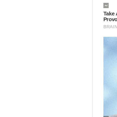
Men
keu
kel
sili
"Se
bag
keb
nam
nya