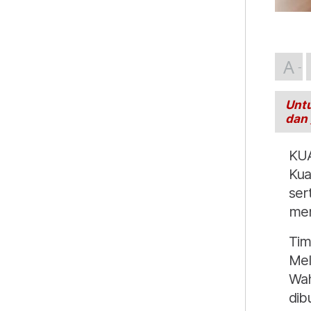
A
Untu
dan
KUA
Kua
ser
men
Tim
Mel
Wah
dib