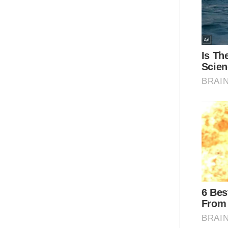
"Kit
ata
kel
"Bi
cum
apa
tahf
kat
Dal
dal
kel
mem