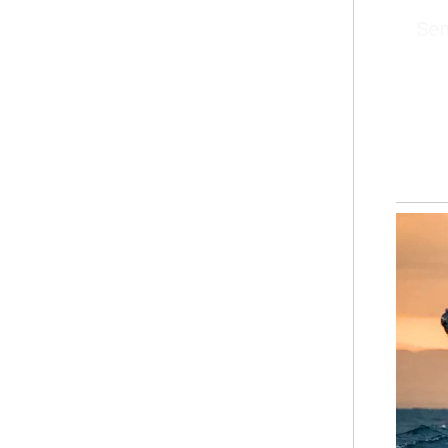
Sem
yan
dis
pad
ART
dip
Wan
sek
hin
Bel
ada
seb
Ar