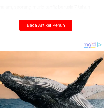
alam, seorang murid tahfiz berusia 7 tahun
g baru mendaftar masuk pada Oktober lalu
ahkan meninggal dunia dengan kesan lebam
Baca Artikel Penuh
a badan.
IKEL BERKAITAN:
Murid tahfiz mati dipercayai
ukul
 Abdul Wahib berkata, berdasarkan rekod
olah tahfiz itu mempunyai 14 pelajar berumur 7
gga 14 tahun dengan seorang tenaga pengajar.
iau berkata, pelantikan guru juga diragui sama
 mempunyai kelayakan mengajar atau
aliknya.
tikel Berkaitan:
Isteri Pengerusi UMNO Pulau Pinang meninggal dunia