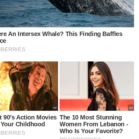
Bekas ADUN Melaka meninggal dunia
Salahuddin Ayub meninggal dunia
a tidak tahu guru ini ada sijil kebolehan tahfiz
u tidak, kalau tiada kelayakan kita tidak akan bagi
ayakan mendaftar.
asanya guru hafaz al-Quran daripada tahfiz muda
a tak semua layak menjadi tenaga pengajar,
tahlah lagi hendak menjalankan dan mengurus
iz sebab itu kami kaji betul-betul perkara ini,"
anya.
am pada itu, katanya, Muip amat bertegas
am isu sekolah tahfiz yang perlu mendapatkan
ulusan daripada pelbagai agensi sebelum
ulakan sesi persekolahan.