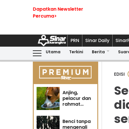
Dapatkan Newsletter
Percuma>
PRN
Sinar Daily
Sinar
Utama
Terkini
Berita
Suar
EDISI
Se
Anjing,
pelacur dan
di
rahmat
Tuhan
se
Benci tanpa
mengenali