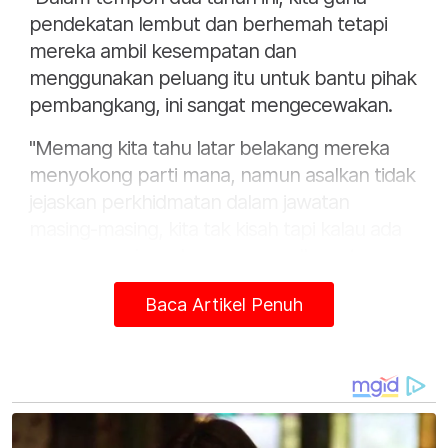
pendekatan lembut dan berhemah tetapi
mereka ambil kesempatan dan
menggunakan peluang itu untuk bantu pihak
pembangkang, ini sangat mengecewakan.
"Memang kita tahu latar belakang mereka
menyokong parti mana, namun asalkan tidak
jejaskan perkhidmatan dalam jawatan
masing-masing, kita tak kisah tapi kalau ada
unsur sengaja mahu menggagalkan atau
menyusahkan kerajaan negeri, ia tak
Baca Artikel Penuh
sepatutnya berlaku," katanya pada sidang
media di Pejabat Parti Amanah Negara
(Amanah) Kedah di Stargate, di sini malam
tadi.
Bagaimanapun, Mukhriz tidak menjelaskan