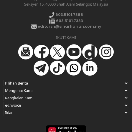
Seksyen 15, 40000 Shah Alam Selangor, Malaysia
603.5101.7388
603.5101.7333
editorsh@sinarharian.com.my
IKUTI KAMI