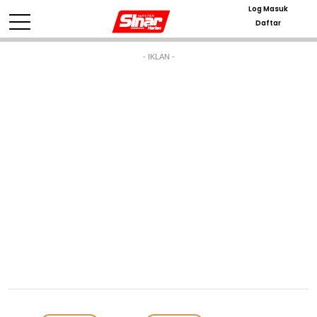
Log Masuk
Daftar
- IKLAN -