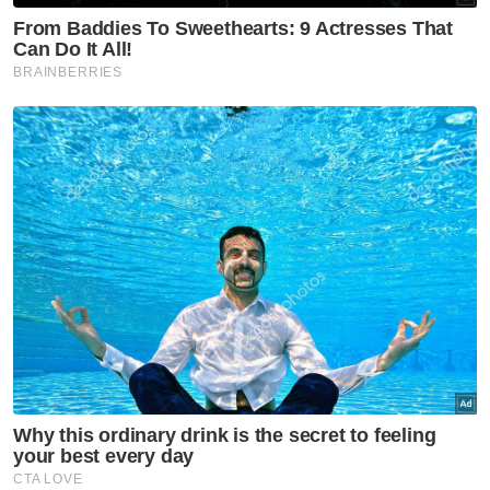
Datuk Seri Mukhriz Mahathir
Menteri Besar Kedah
Pakatan Harapan Kedah
Artikel Disyorkan
Utara
PH Pulau Pinang teruskan
kerjasama dengan BN, UMNO