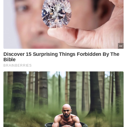
sebenarnya dan mereka terdiri daripada
pelbagai jawatan.
"Sekarang ini tindakan itu tidaklah sampai
sehingga menggunakan kuasa untuk
memecat mereka," katanya.
Mukhriz yang juga Pengerusi Pakatan
Harapan Kedah berkata, pihaknya menyeru
agar penjawat-penjawat awam tersebut
yang cenderung menyokong pembangkang
agar memikul tanggungjawab dan
menjalankan amanah sebaik mungkin.
Artikel Berkaitan:
Terperangkap di era Muhyiddin, penjawat awam
sokong PN dalam PRN - Ilham Centre
Penjawat awam Kedah terima bantuan khas RM400
Nilai estetika batik dan penjawat awam