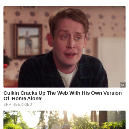
Utara
Program Iltizam Huffaz buka
peluang pelajar tahfiz ceburi
bidang profesional
Utara
MBPP biayai pemeriksaan
bangunan warisan, elak insiden
runtuhan berulang
Utara
Pengusaha restoran rugi
RM2,000 diperdaya tempahan
palsu guna nama RXZ Members