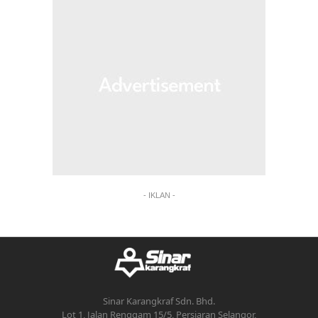
- IKLAN -
Sinar Karangkraf Sdn. Bhd.
Lot 1, Jalan Renggam 15/5, Persiaran Selangor,