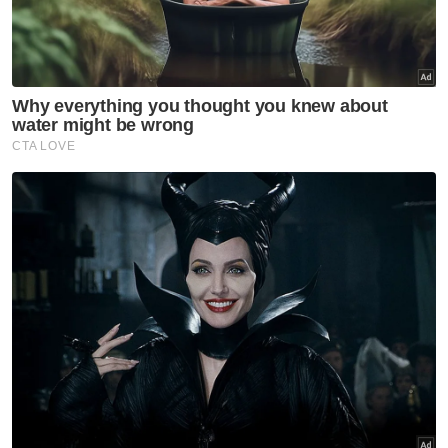
"Laksanakan tugas demi rakyat seperti yang
kami lakukan. Kami pun akan 'senyap',"
katanya.
Muat turun aplikasi Sinar Harian.
Klik di sini!