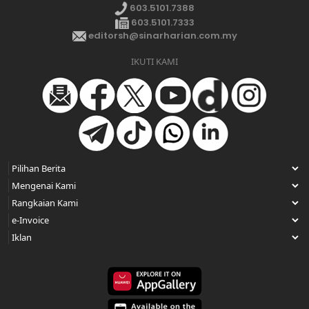
603.5101.7388
603.5101.7333
editorsh@sinarharian.com.my
IKUTI KAMI