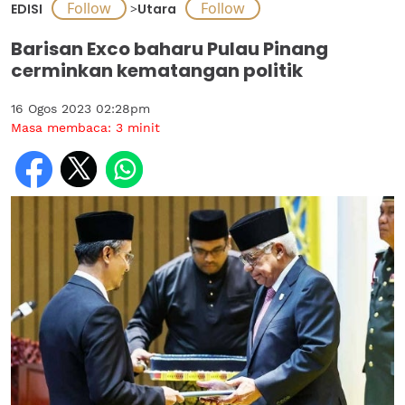
EDISI
>
Utara
Barisan Exco baharu Pulau Pinang
cerminkan kematangan politik
16 Ogos 2023 02:28pm
Masa membaca:
3
minit