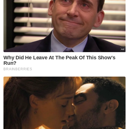
Pada PRN lepas, gabungan PH-BN berjaya
menubuhkan kerajaan negeri selepas
memenangi majoriti dua pertiga iaitu 29
kerusi daripada 40 kerusi DUN yang
dipertandingkan dengan DAP memenangi
kesemua 19 kerusi DUN yang ditandingi; PKR
(tujuh); Amanah (satu); dan BN (dua);
manakala Pakatan Nasional (PN)
memperoleh 11 kerusi. - Bernama