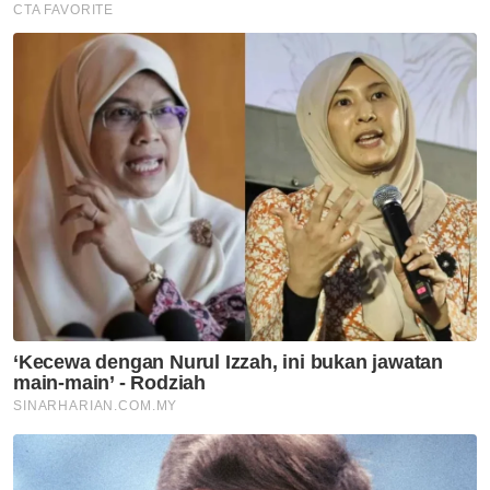
Utara
MBPP biayai pemeriksaan
bangunan warisan, elak insiden
runtuhan berulang
Utara
Pengusaha restoran rugi
RM2,000 diperdaya tempahan
palsu guna nama RXZ Members
Utara
Empat kereta terbakar di
kawasan semak
Utara
Bukit Malut bukan 'port'
Rohingya - Penduduk