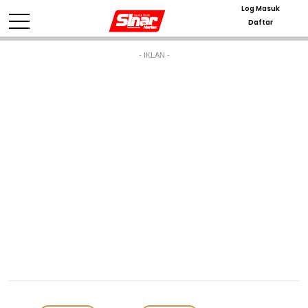
Log Masuk
Daftar
- IKLAN -