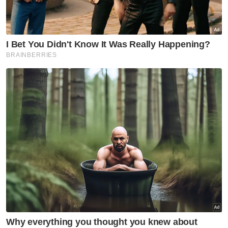
Selain itu, Rashidi yang merupakan wakil
tunggal daripada Barisan Nasional(BN) yang
dipilih sebagai Exco Jawatankuasa
Perdagangan dan Pembangunan
Keusahawanan dan Luar Bandar berkata
porfolio itu dapat membina kekuatan
Kerajaan Perpaduan di Pulau Pinang.
Katanya, portfolionya juga selari dengan
portfolio Timbalan Perdana Menteri yang