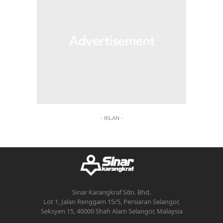
- IKLAN -
Sinar Karangkraf Sdn. Bhd.
Lot 1, Jalan Renggam 15/5, Persiaran Selangor,
Seksyen 15, 40000 Shah Alam Selangor, Malaysia