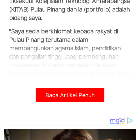
Eksekutif Kolej Islam Teknologi Antarabangsa
(KITAB) Pulau Pinang dan ia (portfolio) adalah
bidang saya.
"Saya sedia berkhidmat kepada rakyat di
Pulau Pinang terutama dalam
membangunkan agama Islam, pendidikan
dan pengajian tinggi...bagi pembangunan
masyarakat kita akan bawakan Kerajaan
Perpaduan kepada orang ramai kerana itulah
temanya dan tugas semua barisan exco
sekarang ini ialah bina semula pertumbuhan
Baca Artikel Penuh
ekonomi demi kesejahteraan rakyat,"
katanya.
Beliau berkata demikian kepada pemberita
selepas Majlis mengangkat sumpah Exco di
hadapan Yang Dipertua Negeri Pulau Pinang,