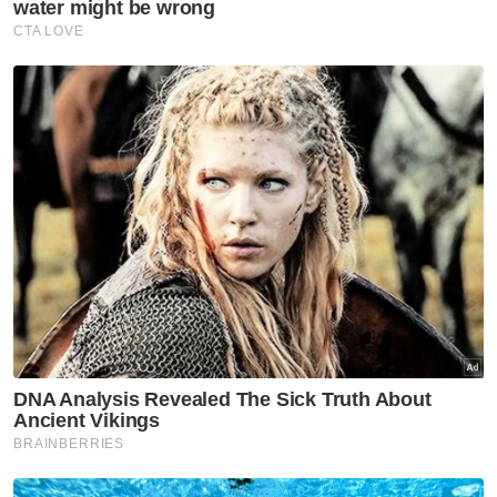
juga Presiden UMNO, Datuk Seri Ahmad
Zahid Hamidi yang memegang jawatan
sebagai Menteri Kemajuan Desa dan Wilayah
dan Rashidi percaya ia lebih mudah untuk
saya memohon peruntukan untuk kemajuan
masyarakat di desa untuk Pulau Pinang.
Artikel Berkaitan:
Insiden gaduh: 20 lagi penyokong Pulau Pinang
ditahan
Dr Mohammad dilantik Timbalan Ketua Menteri Pulau
Pinang
Tanpa DAP, PH-BN mungkin hilang lebih banyak
kerusi di Pulau Pinang
''Kita boleh nampak keikhlasan gabungan
perpaduan Pakatan Harapan-BN untuk
membentuk masyarakat MADANI di negeri