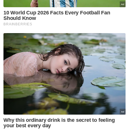
(Bachelor)
Ijazah sarjana (Master)
Ijazah kedoktoran
VPoints:
0
Masuk | Daftar
Exco Baharu
Pulau Pinang
Kematangan Politik
Artikel Disyorkan