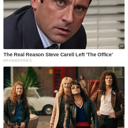
& Luar Bandar kepada Rashidi pada Rabu. - Foto: Bernama
Barisan Exco yang turut mengangkat
sumpah pada Rabu ialah ADUN Datok
Keramat, Jagdeep Singh Deo yang juga
Timbalan Ketua Menteri 2; ADUN Sungai
Acheh, Rashidi Zinol; ADUN Tanjong Bunga,
Zairil Khir Johari; ADUN Paya Terubong,
Wong Hon Wai; ADUN Sungai Pinang, Lim
Siew Khim; ADUN Jawi, H'ng Mooi Lye;
ADUN Padang Lalang, Gooi Zi Sen; ADUN
Perai, Datuk Seri S. Sundarajoo; dan ADUN
Pantai Jerejak, Fahmi Zainol.