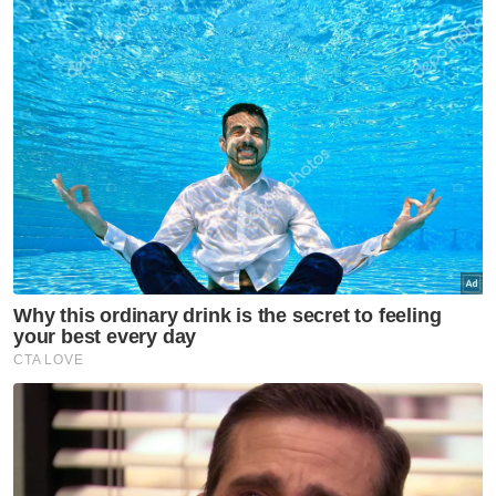
ini dengan pelantikan wakil BN dan ia dapat
menarik sokongan pengundi Melayu kepada
Kerajaan Perpaduan di Pulau Pinang,"
katanya.
Rashidi turut menjelaskan hubungannya
dengan ADUN Bertam Datuk Seri Reezal
Merican Naina Merican dalam keadaan baik
walaupun timbul pelbagai spekulasi tidak
berasas sama sekali kerana mereka
bersahabat baik sejak dari bangku sekolah
lagi.