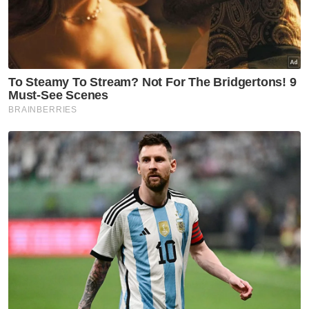
Berita Telus & Tulus menerusi E-Mel setiap
hari!
Muat turun aplikasi Sinar Harian.
Klik di sini!
Harap bantu kajian selidik kami dan
×
dapatkan baucar tunai.
Apakah tahap kelayakan akademik anda?
Sekolah rendah
Sekolah menengah
Ijazah sarjana muda
Kolej/ STPM/ Diploma