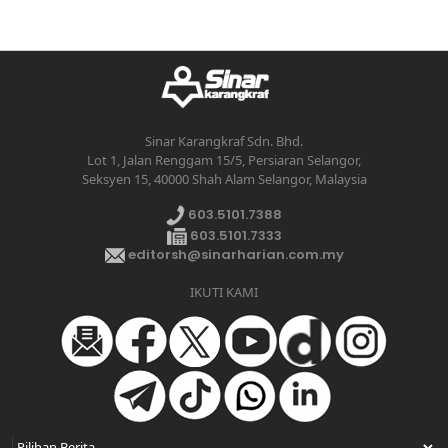
Sinar Karangkraf Sdn. Bhd.
Lot 1, Jalan Renggam 15/5, Persiaran Selangor,
Seksyen 15, 40000 Shah Alam Selangor, Malaysia
603.5101.7388
603.5101.7333
editorsh@sinarharian.com.my
IKUTI KAMI