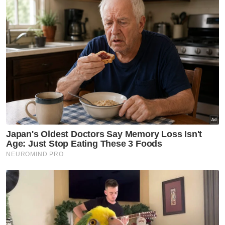
Menurutnya, subsidi yang menggunakan
wang cukai daripada rakyat telah digunakan
oleh kartel penyelewengan serta
penyeludupan untuk menguntungkan
segelintir pihak.
"Oleh itu, MTEN bersetuju untuk
memperluaskan pemberian diesel bersubsidi
kepada sektor pengangkutan darat
(barangan) melalui mekanisme fleet card
Sistem Kawalan Diesel Bersubsidi (SKDS),"
katanya.
Beliau berkata, langkah itu akan memastikan
sektor logistik yang menguruskan edaran
barangan menerima diesel bersubsidi,