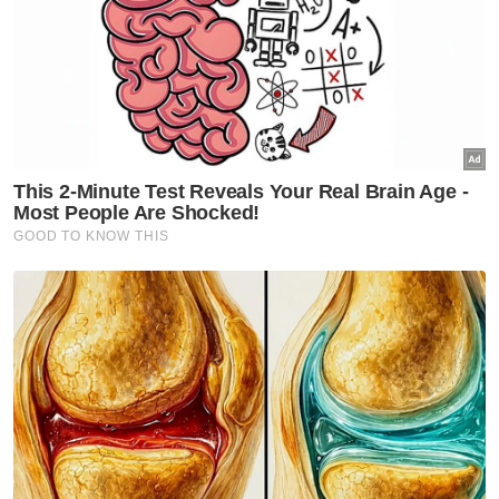
Sebaliknya bermula Januari lepas, kerajaan
memutuskan untuk tidak lagi memberikan
subsidi penuh tarif elektrik kepada syarikat-
syarikat besar, kecuali syarikat berkait
pertanian dan Industri Kecil dan Sederhana
(IKS) yang menggunakan tenaga elektrik
tinggi.
Berita Telus & Tulus menerusi E-Mel setiap
hari!