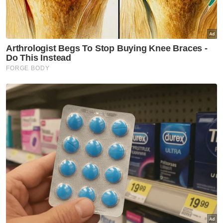
Muat turun aplikasi Sinar Harian.
Klik di sini!
Jawab soalan kaji selidik dan
dapatkan
×
baucar tunai.
Apakah tahap kelayakan akademik anda?
Sekolah rendah
Sekolah menengah
Ijazah sarjana muda
Kolej/ STPM/ Diploma
(Bachelor)
Ijazah sarjana (Master)
Ijazah kedoktoran
VPoints:
0
Masuk | Daftar
Tambah Baik