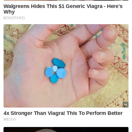
Subsidi Diesel
Artikel Disyorkan
Nasional
Belia Sabah diseru perkukuh
hubungan dengan Putrajaya
Nasional
Ismail Sabri selamat jalani
prosedur pasang alat perentak
jantung