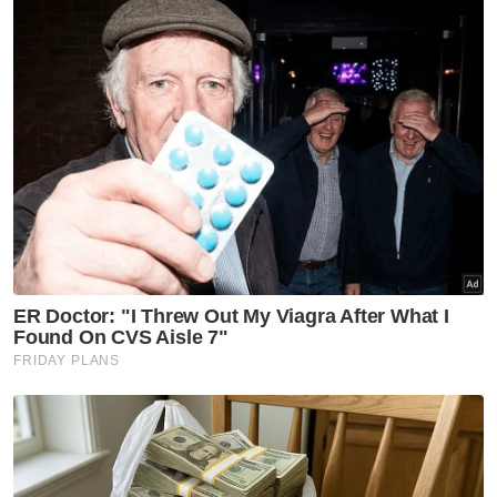
Nasional
Kerajaan Madani seimbang
jaga kepentingan semua kaum,
aliran pendidikan - PM
Nasional
Tragedi pokok tumbang:
Kerajaan disaran wujudkan zon
bebas pokok di laluan berisiko