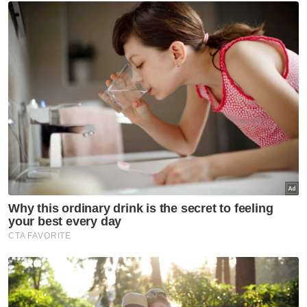
Ismail Sabri selamat jalani
prosedur pasang alat perentak
jantung