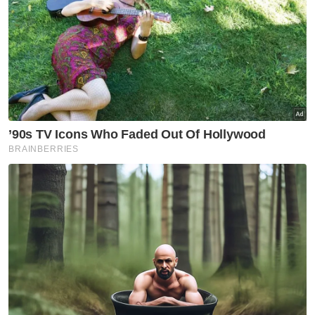
Roti krim QuickBites naik 10 sen menjadi
RM1.10 dan roti sambal bilis meningkat 20 sen
menjadi RM1.50.
Surat mengenai perubahan harga produk
roti Gardenia yang dihantar kepada peruncit
itu juga tular di media sosial dan turut
dikongsi pengguna Twitter yang
menggunakan nama @KlutzyKucing.
Artikel Berkaitan:
'Beri saya senarai barang kawalan apa naik harga' -
Salahuddin
Afdlin Shauki dilantik Pengerusi YWP Media Sdn Bhd
Tiada aduan kenaikan harga melampau sepanjang
SHMMP