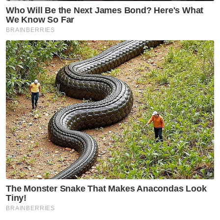
Artikel Disyorkan
Nasional
Lima kawasan di Sarawak
catat IPU tidak sihat - JAS
Nasional
RS-2 gariskan 98 inisiatif pacu
Selangor 2030
Nasional
Belia Sabah diseru perkukuh
hubungan dengan Putrajaya
Nasional