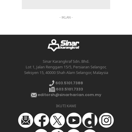
- IKLAN -
Sinar Karangkraf Sdn. Bhd.
Lot 1, Jalan Renggam 15/5, Persiaran Selangor,
Seksyen 15, 40000 Shah Alam Selangor, Malaysia
603.5101.7388
603.5101.7333
editorsh@sinarharian.com.my
IKUTI KAMI