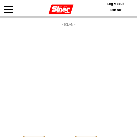
Log Masuk
Daftar
- IKLAN -