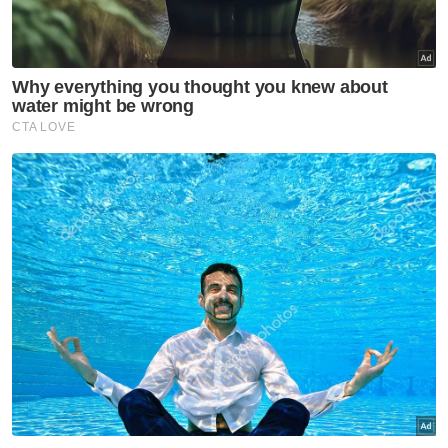
"Ingatkan 1 September 2022 jumlah jam
bekerja dah jadi 45 jam seminggu rupanya 1
September harga roti Gardenia naik,"
ciapnya.
Perubahan harga itu menyaksikan harga
produk roti Gardenia naik lagi dalam tempoh
tidak sampai setahun kerana syarikat itu
baharu sahaja dilaporkan mengumumkan
semakan harga pada 1 Disember tahun lalu.