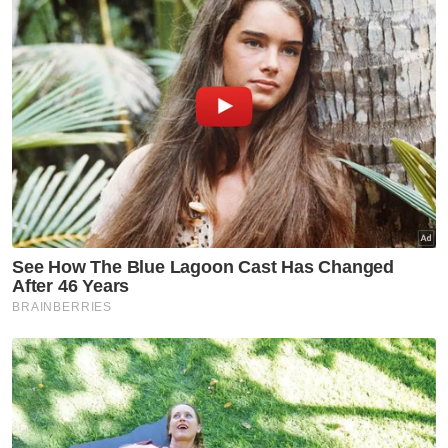
Harga baru untuk produk-produk yang disenaraikan Gardenia
Bakeries (KL) Sdn Bhd.
Roti bijirin gandum penuh Gardenia pula akan
dijual pada harga RM4 sementara roti Bran &
WheatGerm berharga RM3.50.