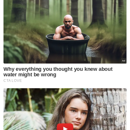
Perak
PMG Healthcare Group cipta
rekod MBOR, latih 14,813
pelajar kuasai CPR
Selangor KL
'Speaker tentukan status
kerusi DUN selepas semakan' -
Amirudin
Johor
‘Bukan wayang, kami cuma
tuntut janji KKM’ - Onn Hafiz
Perak
'Saya lalu tempat itu banyak
kali, tapi tak nampak jasad
Nadzirul Syamin' - Rakan