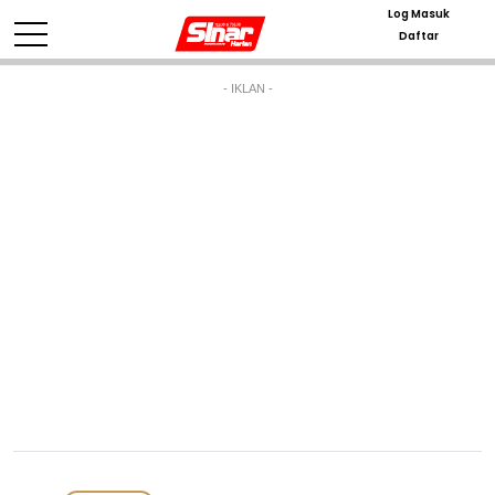
Log Masuk
Daftar
- IKLAN -