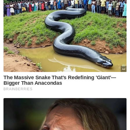
"Ini adalah perkembangan yang baik
sementara menunggu lima buah feri baharu
yang akan mula beroperasi pada tahun
depan. Selain itu, penggunaan feri Ro-Ro
untuk membawa motosikal dan basikal
sebagai langkah interim juga diterima baik,"
katanya.
Pada 15 Disember tahun lalu, Teik Cheng
mengumumkan perkhidmatan feri di Pulau
Pinang untuk kenderaan empat tayar akan