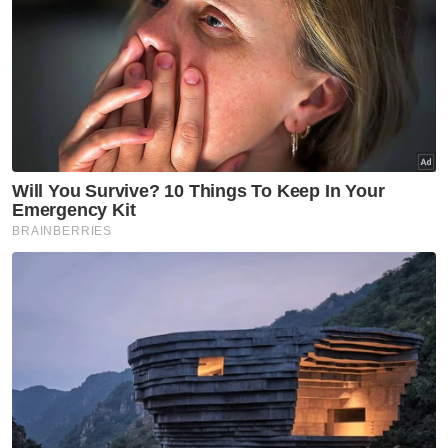
dihentikan bermula 1 Januari tahun ini yang
mana, feri Ro-Ro untuk kegunaan motosikal
dan basikal sahaja.
Ini bermakna, kesemua kenderaan empat
tayar tidak lagi boleh menggunakan laluan
laut sebagai alternatif untuk ke bahagian
pulau atau sebaliknya.
Bermula tarikh itu juga, perkhidmatan feri
bagi penumpang, motosikal dan basikal akan
diambil alih oleh Penang Port Sdn Bhd
(PPSB) daripada Prasarana Malaysia Berhad.