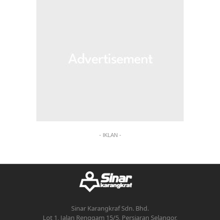
- IKLAN -
Sinar Karangkraf Sdn. Bhd.
Lot 1, Jalan Renggam 15/5, Persiaran Selangor,