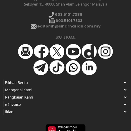
Seksyen 15, 40000 Shah Alam Selangor, Malaysia
603.5101.7388
603.5101.7333
editorsh@sinarharian.com.my
IKUTI KAMI