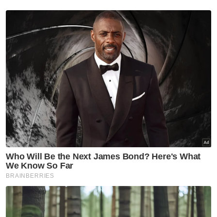
Pulau Pinang, SPPP akan menempatkan dua
buah feri ikonik di Tanjung City Marina.
Dua feri tersebut akan diubah suai sebagai
restoran dan muzium terapung.
Muat turun aplikasi Sinar Harian.
Klik di sini!
Terminal Feri
SPPP
Artikel Disyorkan