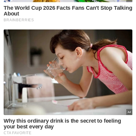
Berita Telus & Tulus menerusi E-Mel setiap
hari!
Bermula 1 Januari tahun ini hingga Jun,
penggunaan feri laju dan feri Ro-Ro adalah
langkah interim sebelum empat katamaran
yang akan dijadikan teksi air dan 'vehicle
transporter' digunakan.
Bagaimanapun Teik Cheng berkata, bagi
mengekalkan nilai sejarah dan elemen ikonik