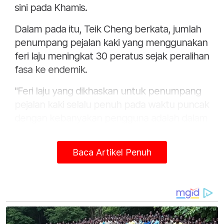
sini pada Khamis.
Dalam pada itu, Teik Cheng berkata, jumlah
penumpang pejalan kaki yang menggunakan
feri laju meningkat 30 peratus sejak peralihan
fasa ke endemik.
"Feri laju yang dikhaskan untuk penumpang
pejalan kaki selalu penuh pada waktu puncak
dengan kebanyakan pengguna adalah dalam
kalangan mereka yang bekerja mengikut
waktu pejabat.
Baca Artikel Penuh