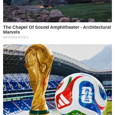
PPSB juga akan menyediakan perkhidmatan
katamaran untuk penumpang, motosikal dan
basikal bagi menggantikan feri sebelum ini.
Untuk sementara, perkhidmatan bagi
penumpang akan menggunakan feri laju
manakala untuk motosikal serta basikal
menggunakan feri Ro-Ro.