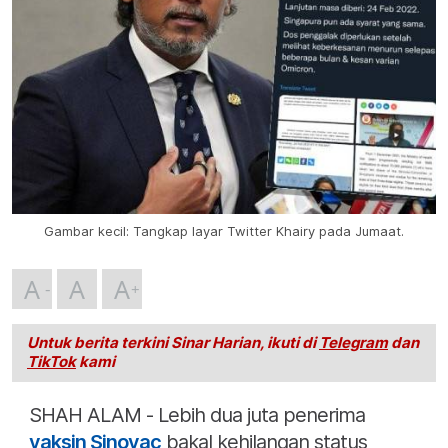
Gambar kecil: Tangkap layar Twitter Khairy pada Jumaat.
A
A
A
Untuk berita terkini Sinar Harian, ikuti di
Telegram
dan
TikTok
kami
SHAH ALAM - Lebih dua juta penerima
vaksin Sinovac
bakal kehilangan status