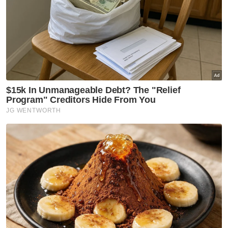
Vaksin Sinovac
Dos Penggalak
Artikel Disyorkan
Covid-19
Varian Covid-19 KP.3.1.1
dominan di AS ketika jangkitan
terus meningkat
Covid-19
KKM keluarkan perincian
semakan semula SOP Covid-19