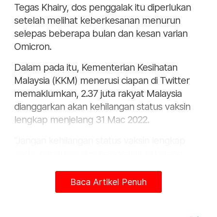
Tegas Khairy, dos penggalak itu diperlukan
setelah melihat keberkesanan menurun
selepas beberapa bulan dan kesan varian
Omicron.
Dalam pada itu, Kementerian Kesihatan
Malaysia (KKM) menerusi ciapan di Twitter
memaklumkan, 2.37 juta rakyat Malaysia
dianggarkan akan kehilangan status vaksin
lengkap menjelang 31 Mac 2022.
“Jangan kehilangan status vaksin lengkap
anda, dapatkan dos penggalak sekarang.
“Dikongsikan cara-cara untuk membuat
Baca Artikel Penuh
tempahan janji temu vaksinasi melalui aplikasi
MySejahtera,” ujarnya.