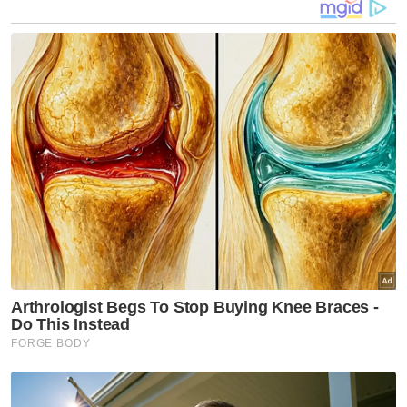
Artikel Berkaitan:
Pesawat dilapor terhempas di Elmina Shah Alam
Shah Alam dilanda banjir kilat
MB nafi roboh Stadium Shah Alam untuk PRN
Perkara ini bukan baru.
Pengumuman pertama: 16 Dis 2021.
Peringatan diberi: 7 Feb 2022.
Lanjutan masa diberi: 24 Feb 2022.
Singapura pun ada syarat yang sama.
Dos penggalak diperlukan setelah melihat
keberkesanan menurun selepas beberapa
bulan & kesan varian Omicron.