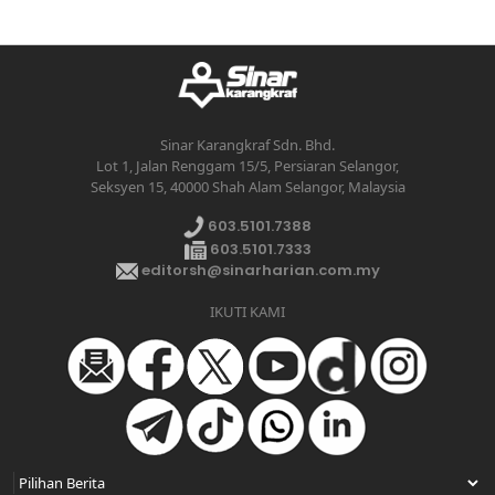
Sinar Karangkraf Sdn. Bhd.
Lot 1, Jalan Renggam 15/5, Persiaran Selangor,
Seksyen 15, 40000 Shah Alam Selangor, Malaysia
603.5101.7388
603.5101.7333
editorsh@sinarharian.com.my
IKUTI KAMI