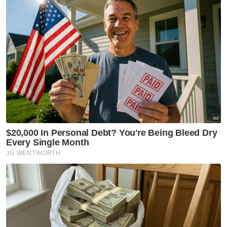
https://t.co/qPaqYACzGE
pic.twitter.com/rv6g8wBM
— Khairy Jamaluddin (@Khairykj)
March 25, 2022
Muat turun aplikasi Sinar Harian.
Klik di sini!
Harap bantu kajian selidik kami dan
×
dapatkan baucar tunai.
Apakah tahap kelayakan akademik anda?
Sekolah rendah
Sekolah menengah
Ijazah sarjana muda
Kolej/ STPM/ Diploma
(Bachelor)
Ijazah sarjana (Master)
Ijazah kedoktoran
VPoints:
0
Masuk | Daftar
Khairy Jamaluddin