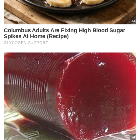
Covid-19
KKM pantau peningkatan kes
Covid-19 di Singapura
Covid-19
Kes Covid-19 di Pulau Pinang
menurun