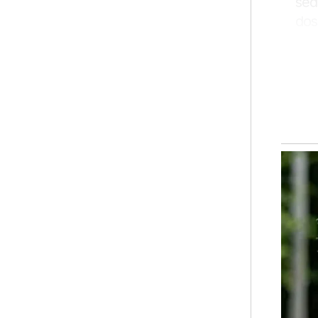
sed
dos
pen
Kaj
yan
Jel
men
Kat
bel
dik
"SA
bah
Ar