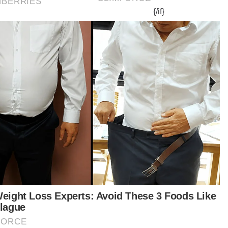
t turun aplikasi Sinar Harian.
Klik di sini!
Penggalak
Dos Keempat
ry Jamaluddin
Artikel Disyorkan