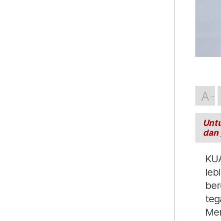
A
Untu
dan
KUA
leb
ber
teg
Men