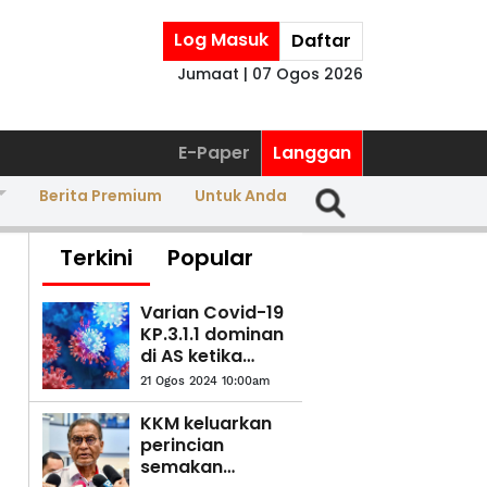
Log Masuk
Daftar
Jumaat | 07 Ogos 2026
E-Paper
Langgan
Berita Premium
Untuk Anda
Terkini
Popular
Varian Covid-19
KP.3.1.1 dominan
di AS ketika
jangkitan terus
21 Ogos 2024 10:00am
meningkat
KKM keluarkan
perincian
semakan