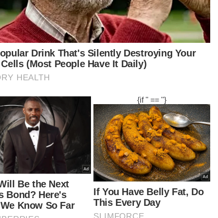
Lumpur
Penang, Kuala Lumpur City sama gagah di Bandaraya
Khairy Jamaluddin ditawar Ahli MPT Bersatu: Muhyiddin
abila kita lebih tahu kesan mutasi, respons kita
lu juga berubah. Di sesetengah negara flu jab
mbil setiap tahun," ujarnya.
dahulu, Reuters melaporkan kajian mendapati
erima Sinovac dengan dos penggalak Pfizer
ghasilkan tindak balas antibodi terhadap
cron yang serupa dengan mereka yang
erima vaksin mRNA dua dos tanpa penggalak.
ani
Berita Telus & Tulus menerusi
E-Mel setiap hari!