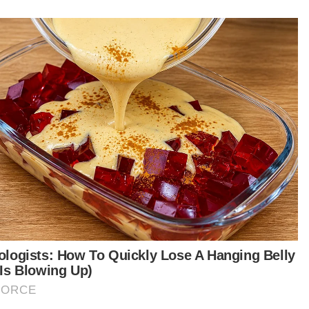
Covid-19
Varian Covid-19 KP.3.1.1 dominan di
AS ketika jangkitan terus
meningkat
Covid-19
KKM keluarkan perincian semakan
semula SOP Covid-19
Covid-19
KKM pantau peningkatan kes
Covid-19 di Singapura
ROSKHOIRAH YAHYA
19 May 2024 01:45pm