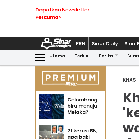
Dapatkan Newsletter
Percuma>
PRN
Sinar Daily
Sinar
Utama
Terkini
Berita
Suar
KHAS
Kh
Gelombang
biru menuju
'k
Melaka?
wa
21 kerusi BN,
apa baki