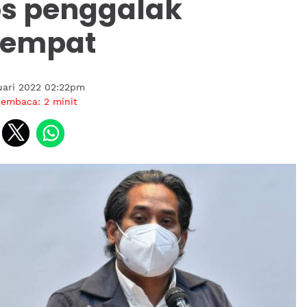
s penggalak
eempat
uari 2022 02:22pm
membaca:
2
minit