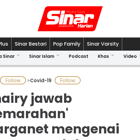
Plus
Sinar Bestari
Pop Family
Sinar Varsity
a Sinar
Sinar Islam
Podcast
Khas
Video
>
Covid-19
airy jawab
emarahan'
rganet mengenai