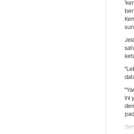
'ke
ber
Kem
sun
Jel
sat
ket
"Leb
dat
"Ya
Ini
dem
pad
Sem