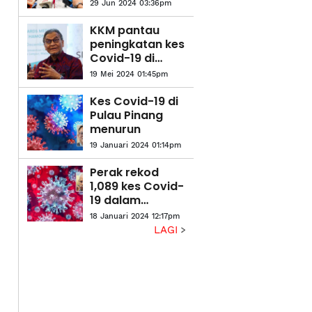
semula SOP
29 Jun 2024 03:36pm
Covid-19
KKM pantau
peningkatan kes
Covid-19 di
Singapura
19 Mei 2024 01:45pm
Kes Covid-19 di
Pulau Pinang
menurun
19 Januari 2024 01:14pm
Perak rekod
1,089 kes Covid-
19 dalam
tempoh dua
18 Januari 2024 12:17pm
minggu
LAGI