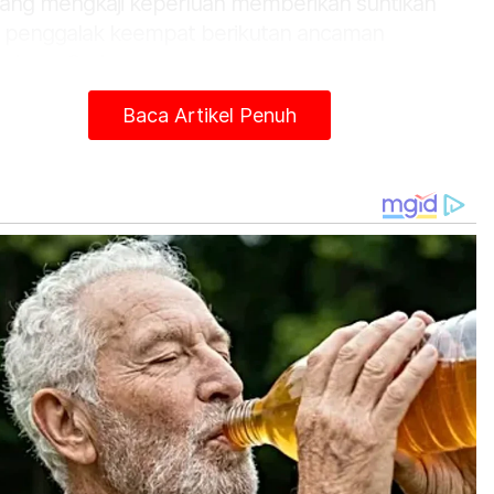
ang mengkaji keperluan memberikan suntikan
 penggalak keempat berikutan ancaman
ularan Omicron.
ian itu dibuat kepada penerima vaksin Sinovac
Baca Artikel Penuh
g diberikan suntikan dos penggalak Pfizer.
as Khairy, respons kementerian akan berubah
gikut kepada kesan mutasi.
anya, ketika vaksin Covid-19 dibangunkan,
um ada sebarang varian Delta atau Omicron
enalpasti.
RS-CoV2 adalah ‘novel’ coronavirus yakni virus
aru yang pasti akan melalui mutasi.
tikel Berkaitan:
Warga asing terus monopoli luar Pasar Borong Kuala