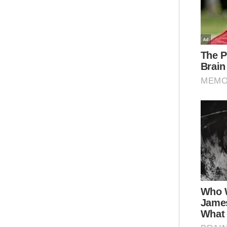
"Ap
per
dia
Ter
pen
men
Omi
men
-
Aw