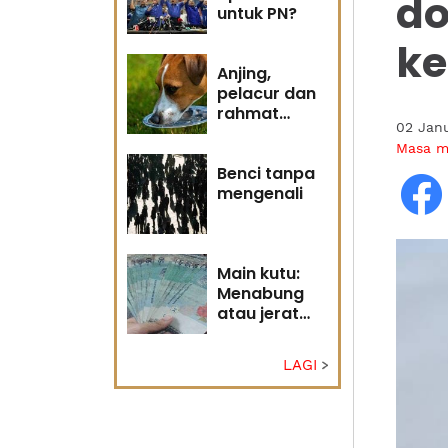
do
untuk PN?
k
Anjing,
pelacur dan
rahmat
02 Jan
Tuhan
Masa 
Benci tanpa
mengenali
Main kutu:
Menabung
atau jerat
diri?
LAGI