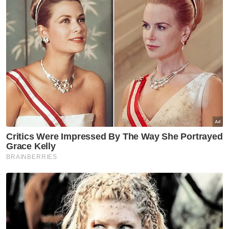
"Bila lihat keadaan arwah yang bergejala,
saya bawanya ke Klinik Kesihatan Nilai untuk
buat saringan. Hanya ALLAH yang tahu
perasan saya bila diberitahu yang isteri
positif," katanya ketika ditemui di rumah
ibunya di Rumah Rakyat Nilai di sini pada Isnin.
Menurutnya, Allahyarhamah isterinya telah
dimasukkan ke hospital pada 4 Ogos dan
kemudian ditidurkan pada 7 Ogos.
Sebelum ditidurkan, katanya, dia dan anak-
anak sempat membuat panggilan video
dengan Allahyarham yang berpesan supaya