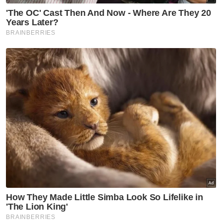
jenazah isterinya yang bebas daripada Covid-
19.
Berita Telus & Tulus menerusi E-Mel setiap
hari!
Mengakui pada awal menerima perkhabaran
itu, dia seperti hilang punca lebih-lebih lagi
memikirkan kehadiran cahaya mata baharu