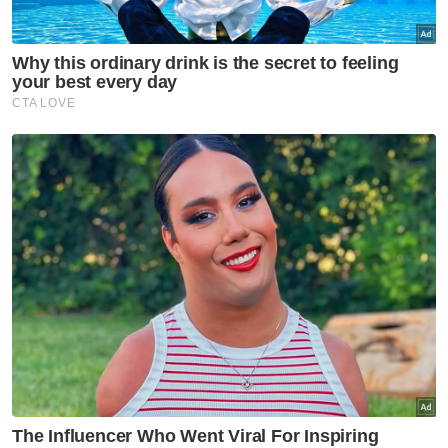
Semasa
Di mana Dhia Zahraaxavieta
Neelopher?
Semasa
Simpan bangkai hidupan marin
satu kesalahan
Semasa
Mangsa melecur terkena
letupan ketika bakar sampah
terima faedah LINDUNG 24
Jam
Semasa
Jenazah Lans Koperal
Mohamad Nur Hafiz selamat
dikebumikan di Kelantan