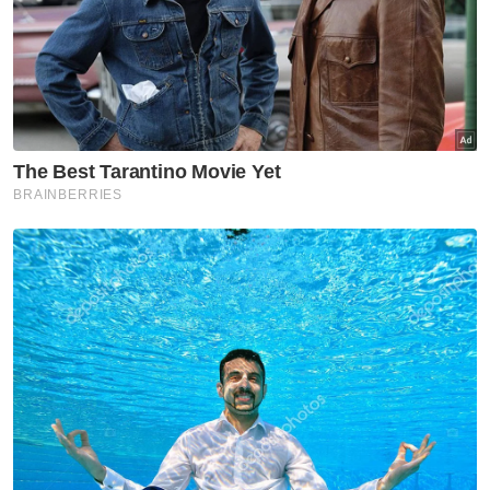
menamakan anak kami dengan nama
Nurhasmeyra sempena nama arwah isteri
Hasmira," katanya.
Muat turun aplikasi Sinar Harian.
Klik di sini!
Meninggal Dunia
Anak
Artikel Disyorkan