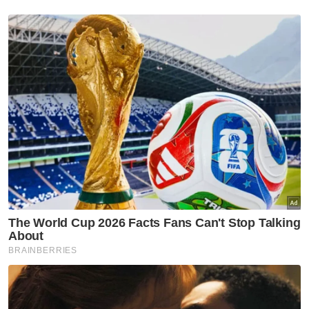
dalam keluarganya.
"Selama 21 tahun saya hidup dengan arwah,
dia yang menguruskan semua hal anak-anak.
Bila dah jadi macam ini, saya betul-betul jadi
kekok nak menguruskan anak sendirian.
Mujurlah anak-anak saya rajin membantu, "
katanya.
Sementara itu, Kimi berkata, lebih 10 orang
yang sudah menyatakan hasrat mahu
mengambil anaknya yang baru dilahirkan itu
sebagai anak angkat.
Namun, katanya, walau susah macam mana
sekalipun dia tidak akan menyerahkan
anaknya kepada orang lain.