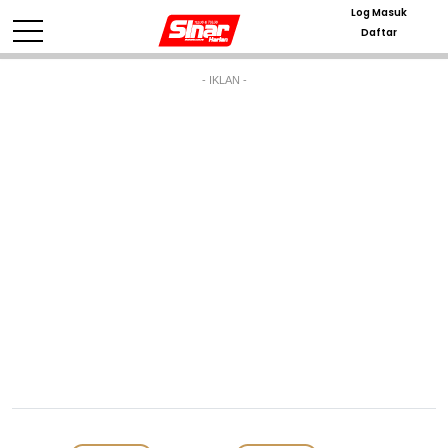
Log Masuk
Daftar
- IKLAN -