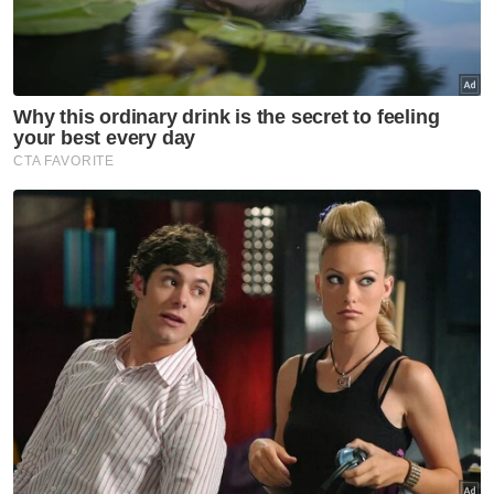
Meskipun begitu, Kimi sentiasa cuba
berfikiran positif yang isterinya akan kembali
sedar, namun ALLAH lebih menyayangi
Allahyarhamah yang menghembuskan nafas
terakhir pada 20 Ogos.
Bagaimanapun, katanya, dia bersyukur
kerana berkesempatan menguruskan