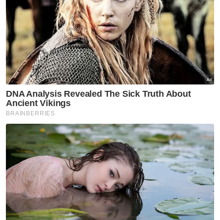
menjaga anak lelaki tunggal mereka baik-
baik.
Artikel Berkaitan:
Isteri Pengerusi UMNO Pulau Pinang meninggal dunia
Ustaz Soberi meninggal dunia akibat serangan
jantung
Legenda bola sepak England meninggal dunia
"Saya pun memang tak boleh buat apa
kerana sedang kuarantin di rumah. Hanya
mampu berdoa dari jauh saja. Keesokannya,
anak kami selamat dilahirkan secara
pembedahan, tapi arwah isteri masih tidak
sedarkan diri," katanya yang berniaga kuetiau
goreng sebagai pendapatan.