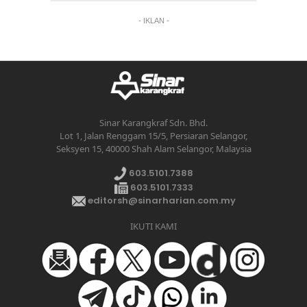
- IKLAN -
Sinar Karangkraf Sdn. Bhd.
Lot 1, Jalan Renggam 15/5, Persiaran Selangor,
Seksyen 15, 40000 Shah Alam Selangor, Malaysia
603.5101.7388
603.5101.7333
editorsh@sinarharian.com.my
IKUTI KAMI