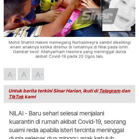
Mohd Shahril Hakimi memegang Nurhasmeyra sambil dikelilingi
enam anaknya ketika ditemui di rumahnya di Nilai pada Isnin.
Gambar kecil: Allahyarham Hasmira yang meninggal dunia
akibat Covid-19 pada 20 Ogos lalu.
A
A
A
Untuk berita terkini Sinar Harian, ikuti di
Telegram
dan
TikTok
kami
NILAI - Baru sehari selesai menjalani
kuarantin di rumah akibat Covid-19, seorang
suami reda apabila isteri tercinta meninggal
dunia selepas dua minggu anak ketujuh