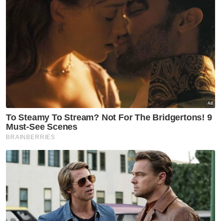
"Saya akui mula-mula keadaan akan jadi
susah buat saya, tapi biarlah kesemua anak
saya membesar di depan mata saya. Buat
masa ini saya menumpang di rumah ibu
selepas buat keputusan berpindah keluar
dari rumah sewa sejak seminggu lalu.
"Tamat saja tempoh 14 hari selesai suntik
vaksin dos kedua, saya akan mula berniaga
semula dan memulakan hidup baharu
bersama anak-anak," katanya.
Bercerita mengenai anak bongsunya, kata
Kimi, walaupun dilahirkan tidak cukup bulan,
namun dia berada dalam keadaan sihat.
"Tapi saya masih dalam proses nak pilih susu
mana yang sesuai untuknya. Saya juga