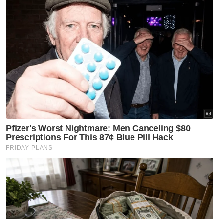
terus meningkat
Covid-19
KKM keluarkan perincian
semakan semula SOP Covid-19
Covid-19
KKM pantau peningkatan kes
Covid-19 di Singapura
Covid-19
Kes Covid-19 di Pulau Pinang
menurun