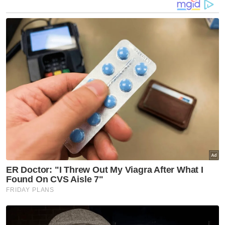
berperingkat
Parti Sabah, Sarawak sokong pentadbiran Anwar
walaupun tewas PRN - Ewon
'Jika DAP tarik diri, kerajaan Anwar akan jatuh'
Muat turun aplikasi Sinar Harian.
Klik di sini!
Covid 19
Artikel Disyorkan
Covid-19
Varian Covid-19 KP.3.1.1
dominan di AS ketika jangkitan