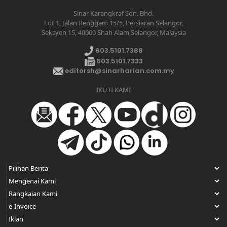
Sinar Karangkraf Sdn. Bhd.
Lot 1, Jalan Renggam 15/5, Persiaran Selangor,
Seksyen 15, 40000 Shah Alam Selangor, Malaysia
603.5101.7388
603.5101.7333
editorsh@sinarharian.com.my
IKUTI KAMI