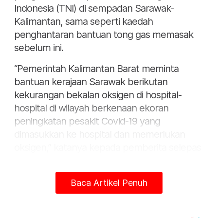
Indonesia (TNI) di sempadan Sarawak-
Kalimantan, sama seperti kaedah
penghantaran bantuan tong gas memasak
sebelum ini.
“Pemerintah Kalimantan Barat meminta
bantuan kerajaan Sarawak berikutan
kekurangan bekalan oksigen di hospital-
hospital di wilayah berkenaan ekoran
peningkatan pesakit Covid-19 yang
dimasukkan ke hospital dan memerlukan
oksigen,” katanya kepada pemberita selepas
majlis pelancaran Strategi Pembangunan
Pasca-Covid-19 (PCDS) di sini. -Bernama
Baca Artikel Penuh
Artikel Berkaitan:
Gangguan bekalan air enam wilayah mula disalur