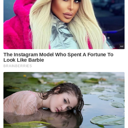
hanya memperoleh sokongan daripada
pengundi Pas.
Menurutnya, senario tersebut akan
memberikan masalah kepada gabungan
yang bakal dibentuk pada PRU15 itu nanti
kerana undi daripada Pas sahaja tidak
memungkinkan mereka untuk memenangi
kerusi berkenaan.
“Jadinya sekarang pengundi yang
merangkumi akar umbi UMNO dan pengundi
terdahulu pun tak akan undi mereka,”
katanya.
Artikel Berkaitan:
Selepas pilihan raya, ayuh bersatu bina negara
Tiada siapa boleh guna keputusan pilihan raya