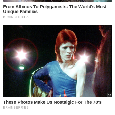
“Kadang-kadang kalau kita ada dua penjuru
untuk tempat macam ini, ia akan menjadi
masalah kepada kita sebab katakanlah kita
tak bertanding di tempat itu dan kita letak
wakil Bersatu, ia akan menjadikan orang undi
dia sebelum ini tak undi dia lagi dan orang kita
UMNO sama manakala Cina dan India pun
tak undi dia. Jadi, PH akan menang,” ujarnya.
Sehubungan itu, beliau meminta supaya
mana-mana individu yang mencadangkan
supaya UMNO memberikan kerusi secara
percuma kepada PPBM supaya menilai
kembali keperluan tersebut daripada segi