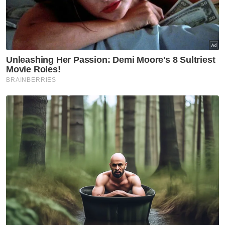
meruntuhkan parti. Kita tidak boleh jadi naif
di situ dan kena berhati-hati,” katanya.
Muat turun aplikasi Sinar Harian.
Klik di sini!
Harap bantu kajian selidik kami dan
×
dapatkan baucar tunai.
Apakah bangsa anda?
Melayu
Cina
India
Etnik Sabah & Sarawak
Lain lain
VPoints:
0
Masuk | Daftar
UMNO