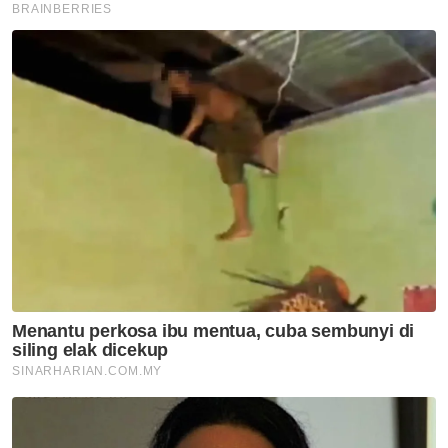
Politik
'Adakah Kor Ming sindir Nie
Ching, Anthony Loke?' -
Pemuda MCA
Politik
Azmin gelar ADUN PH sebagai
'adinda, sahabat dan teman’
Politik
PRN Melaka: Ahmad Zahid beri
kuasa penuh kepada Ab Rauf
untuk rundingan kerjasama