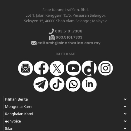
Sinar Karangkraf Sdn. Bhd.
Lot 1, Jalan Renggam 15/5, Persiaran Selangor,
Seksyen 15, 40000 Shah Alam Selangor, Malaysia
603.5101.7388
603.5101.7333
editorsh@sinarharian.com.my
IKUTI KAMI