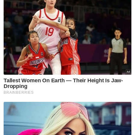
Mengulas lanjut, Isham menjelaskan apa
yang lebih membimbangkan ialah apabila
terdapat pengundi akar umbi UMNO yang
tawar hati untuk menyatakan sokongan
kepada Bersatu lalu menyebabkan mereka