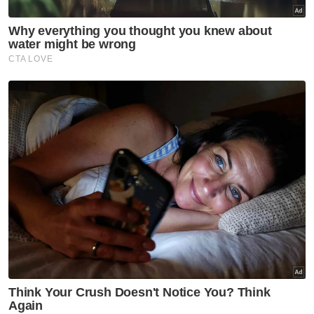
Bersatu
Pakatan Harapan
PRU15
Artikel Disyorkan
Politik
Taklimat Khas BN RCI TH:
'Bagus', tunggu esok' antara
respons ringkas ahli Parlimen
BN