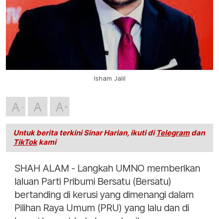
Isham Jalil
A
A
A
Untuk berita terkini Sinar Harian, ikuti di
Telegram
dan
TikTok
kami
SHAH ALAM - Langkah UMNO memberikan
laluan Parti Pribumi Bersatu (Bersatu)
bertanding di kerusi yang dimenangi dalam
Pilihan Raya Umum (PRU) yang lalu dan di