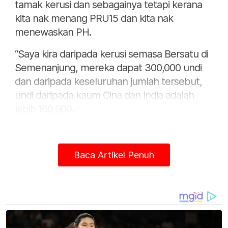
tamak kerusi dan sebagainya tetapi kerana
kita nak menang PRU15 dan kita nak
menewaskan PH.
“Saya kira daripada kerusi semasa Bersatu di
Semenanjung, mereka dapat 300,000 undi
dan daripada keseluruhan jumlah tersebut,
undi daripada kaum Cina dan India adalah
lebih 160,000.
“Sekarang, tiada siapa yang akan kata Cina
dan India yang undi mereka sebelum ini akan
Baca Artikel Penuh
undi dia balik sebab pengundi anggap
mereka ini sebagai pengkhianat. Jadinya,
mereka dah hilang separuh daripada undi-
undi tersebut,” katanya dalam satu
temuramah di portal The Malaysian Insight
pada Rabu.