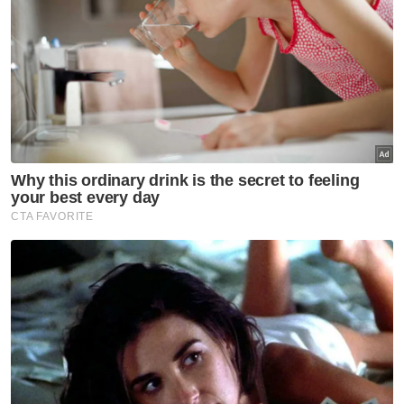
dakwaan sesetengah pihak yang
menyatakan bahawa UMNO menentang
usaha penyatuan ummah yang dijalankan
oleh parti-parti yang berasaskan kaum
Melayu dan Islam.
Jelasnya, UMNO perlu lebih berhati-hati dan
tidak boleh bersikap naif ketika menjalankan
kerjasama politik bagi mengelakkan sebarang
kesan negatif kepada parti mereka.
“Kita bukan anti penyatuan ummah tetapi
kita anti kepada pengkhianat sebenarnya.
“Kalau kita lihat masa zaman Rasulullah SAW
pun, kita tidak disuruh untuk bersatu dengan
siapa-siapa sahaja. Jadi, kita kena tengok
sebab macam orang nak masuk dan