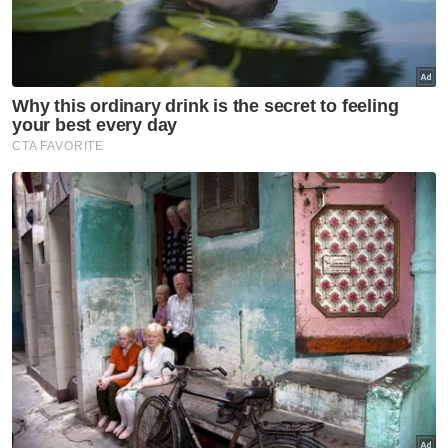
porak-peranda UMNO - Shabery
Pas bertanding satu kerusi PRK Pulai, Simpang
Jeram
Dalam pada itu, beliau berkara faktor utama
yang perlu diambil kira dalam pembahagian
kerusi tidak hanya terhad kepada persoalan
mengenai penyatuan ummah mahupun bagi
mengelakkan pertandingan tiga penjuru.