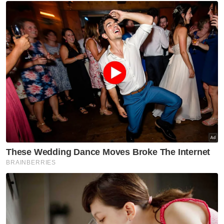
perinciannya.
Berita Telus & Tulus menerusi E-Mel setiap
hari!
Katanya, sebarang kesilapan dalam perkara
berkenaan bakal memberikan peluang
kepada PH untuk menang pada PRU15.
Pada masa sama, beliau turut membidas