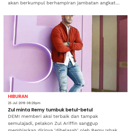
akan berkumpul berhampiran jambatan angkat
sempena Draw Bridge Vintage Volume 1 yang
diadakan bermula hari ini...
HIBURAN
25 Jul 2019 08:29pm
Zul minta Remy tumbuk betul-betul
DEMI memberi aksi terbaik dan tampak
semulajadi, pelakon Zul Ariffin sanggup
membiarkan dirinya 'dibelasah' oleh Remy Ishak