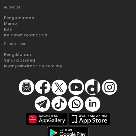
e-Invoice
Pengumuman
Memo
Info
Khidmat Pelanggan
Pengiklanan
Pengiklanan
SinarKlassifed
iklan@sinarharian.com.my