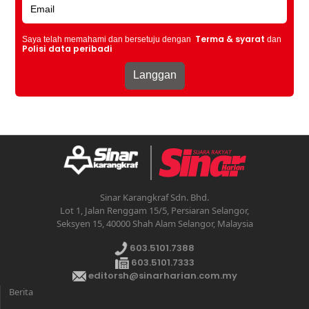
Terma & syarat
Saya telah memahami dan bersetuju dengan
dan
Polisi data peribadi
Sinar Karangkraf Sdn. Bhd.
Lot 1, Jalan Renggam 15/5, Persiaran Selangor,
Seksyen 15, 40000 Shah Alam Selangor, Malaysia
603.5101.7388
603.5101.7333
editorsh@sinarharian.com.my
Berita