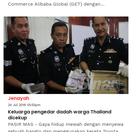
Commerce Alibaba Global (GET) dengan
penyertaan lapan ahli bahru pada Simposium
Alibaba sempena Minggu Kerjasama...
Jenayah
24 Jul 2019 05:55pm
Keluarga pengedar dadah warga Thailand
dicekup
PASIR MAS - Gaya hidup mewah dengan menyewa
sebuah banglo dan menggunakan kereta Toyota