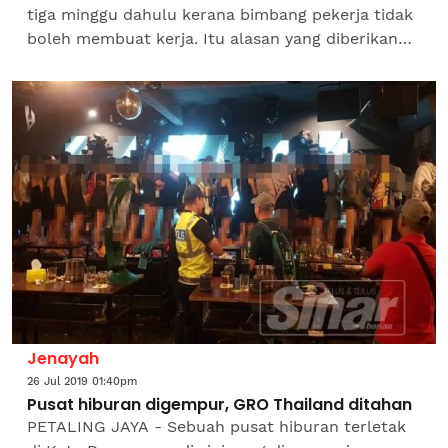
tiga minggu dahulu kerana bimbang pekerja tidak
boleh membuat kerja. Itu alasan yang diberikan
sebahagian besar pemilik kedai makan yang
dikesan menggaji...
Jenayah
26 Jul 2019 01:40pm
Pusat hiburan digempur, GRO Thailand ditahan
PETALING JAYA - Sebuah pusat hiburan terletak