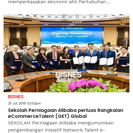
memperkasakan ekonomi ahli Pertubuhan
Peladang Kebangsaan (Nafas). Ahli Jemaah
Pengarah Nafas, Mohd Hisyamuddin...
BISNES
25 Jul 2019 02:03pm
Sekolah Perniagaan Alibaba perluas Rangkaian
eCommerceTalent (GET) Global
SEKOLAH Perniagaan Alibaba mengumumkan
pengembangan inisiatif Network Talent e-