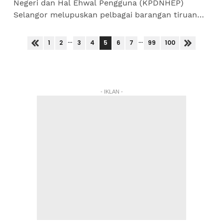
Negeri dan Hal Ehwal Pengguna (KPDNHEP)
Selangor melupuskan pelbagai barangan tiruan
bernilai RM1.297 juta sepanjang tujuh bulan
pertama tahun ini. Pengarah...
...
...
5
1
2
3
4
6
7
99
100
- IKLAN -