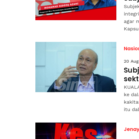
Subjek
integr
agar m
Kapsul
Nasio
20 Aug
Subj
sek
KUALA
ke da
kakit
itu da
Jena