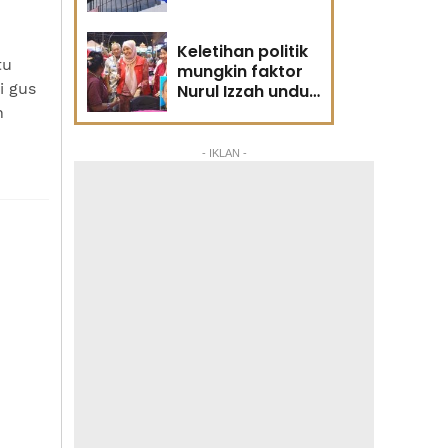
Keletihan politik
tu
mungkin faktor
i gus
Nurul Izzah undur
diri -
n
Penganalisis
politik
- IKLAN -