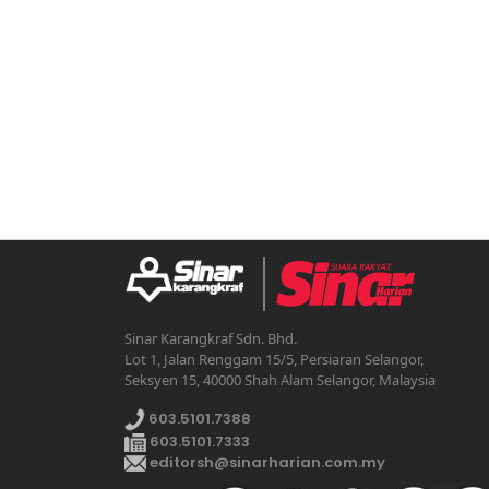
Sinar Karangkraf Sdn. Bhd.
Lot 1, Jalan Renggam 15/5, Persiaran Selangor,
Seksyen 15, 40000 Shah Alam Selangor, Malaysia
603.5101.7388
603.5101.7333
editorsh@sinarharian.com.my