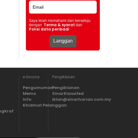
Saya telah memahami dan bersetuju
Terma & syarat
dengan
dan
Polisi data peribadi
e-Invoice
Pengiklanan
Pengumuman
Pengiklanan
Memo
SinarKlassifed
Info
iklan@sinarharian.com.my
Khidmat Pelanggan
ngkraf