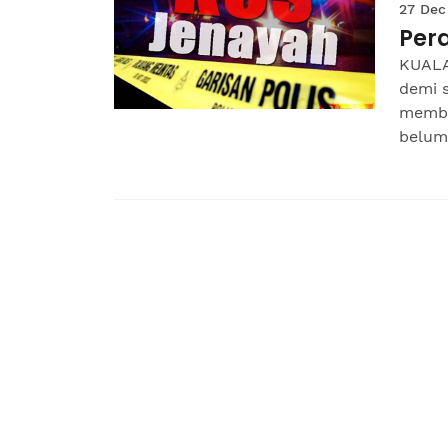
27 Dec
Pera
KUALA
demi 
membu
belum.