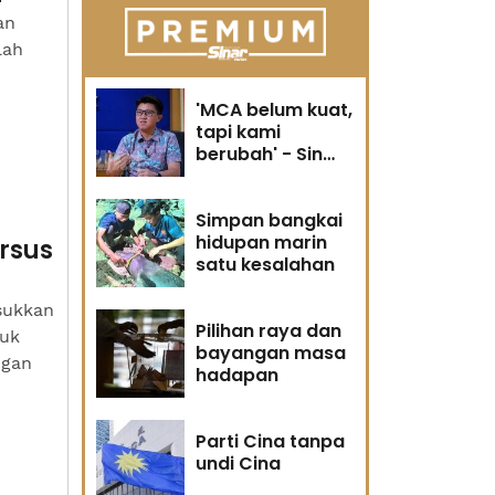
an
lah
'MCA belum kuat,
tapi kami
berubah' - Sin
Woon
Simpan bangkai
hidupan marin
ursus
satu kesalahan
sukkan
Pilihan raya dan
tuk
bayangan masa
ngan
hadapan
Parti Cina tanpa
undi Cina