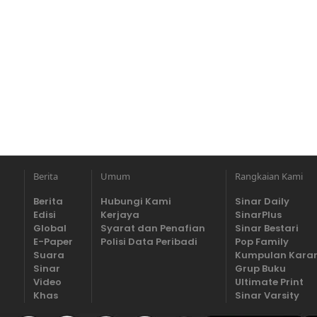
Berita
Umum
Rangkaian Kami
Berita
Hubungi Kami
Sinar Daily
Edisi
Kerjaya
SinarPlus
Global
Syarat dan Penafian
Sinar Bestari
E-Paper
Polisi Data Peribadi
Pop Family
Suara
Kumpulan Kara
Sinar
Grup Buku
Video
Ultimate Print
Khas
Sinar Varsity