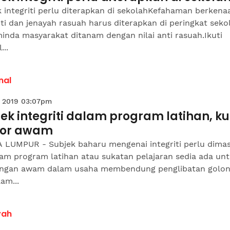
 integriti perlu diterapkan di sekolahKefahaman berkena
iti dan jenayah rasuah harus diterapkan di peringkat seko
inda masyarakat ditanam dengan nilai anti rasuah.Ikuti
...
nal
 2019 03:07pm
ek integriti dalam program latihan, k
tor awam
 LUMPUR - Subjek baharu mengenai integriti perlu dima
lam program latihan atau sukatan pelajaran sedia ada un
angan awam dalam usaha membendung penglibatan golo
lam...
yah