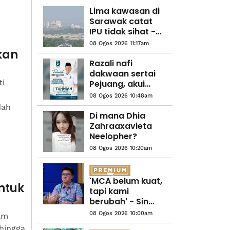
Lima kawasan di
Sarawak catat
IPU tidak sihat -
JAS
08 Ogos 2026 11:17am
kan
Razali nafi
dakwaan sertai
ti
Pejuang, akui
masih ahli
08 Ogos 2026 10:48am
Bersatu
dah
Di mana Dhia
Zahraaxavieta
Neelopher?
08 Ogos 2026 10:20am
'MCA belum kuat,
ntuk
tapi kami
berubah' - Sin
Woon
08 Ogos 2026 10:00am
am
 hingga