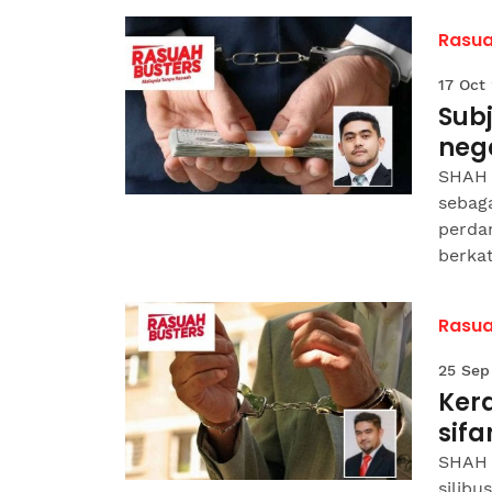
Rasua
17 Oct
Sub
neg
SHAH 
sebaga
perda
berkat
Rasua
25 Sep
Kera
sifa
SHAH 
silibu