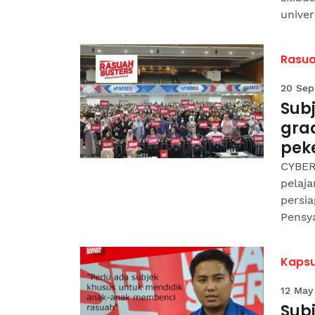
univer
Rasua
20 Sep
Subj
gra
pek
CYBERJ
pelaj
persi
Pensya
Kapsu
12 May
Subj