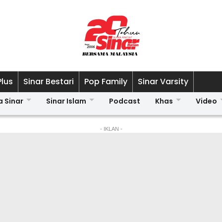
Plus
Sinar Bestari
Pop Family
Sinar Varsity
a Sinar
Sinar Islam
Podcast
Khas
Video
- IKLAN -