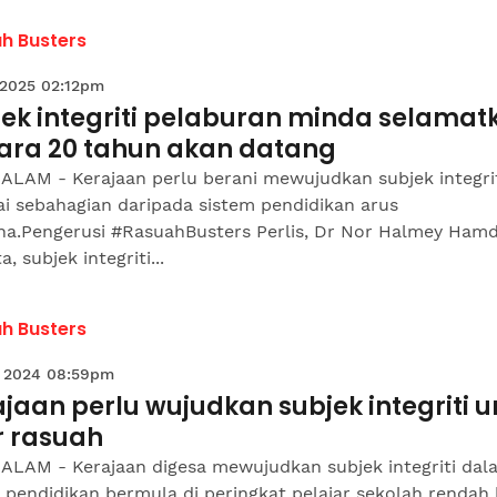
h Busters
 2025 02:12pm
jek integriti pelaburan minda selamat
ara 20 tahun akan datang
ALAM - Kerajaan perlu berani mewujudkan subjek integri
i sebahagian daripada sistem pendidikan arus
na.Pengerusi #RasuahBusters Perlis, Dr Nor Halmey Ham
a, subjek integriti...
h Busters
 2024 08:59pm
jaan perlu wujudkan subjek integriti u
r rasuah
ALAM - Kerajaan digesa mewujudkan subjek integriti dal
s pendidikan bermula di peringkat pelajar sekolah rendah