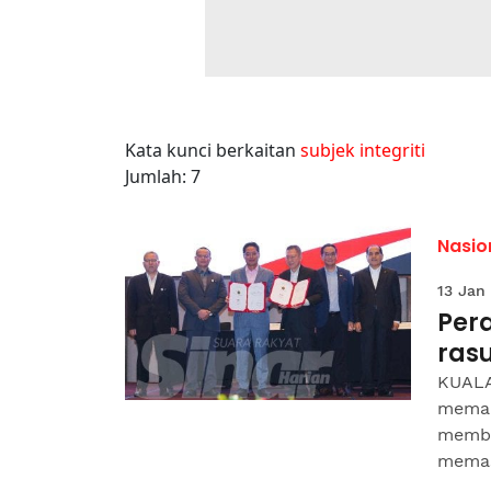
Kata kunci berkaitan
subjek integriti
Jumlah: 7
Nasio
13 Jan
Per
ras
KUALA 
memai
memba
memast