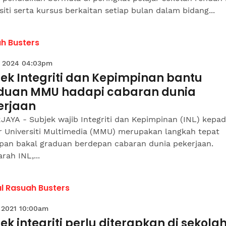
siti serta kursus berkaitan setiap bulan dalam bidang...
h Busters
 2024 04:03pm
ek Integriti dan Kepimpinan bantu
duan MMU hadapi cabaran dunia
erjaan
AYA - Subjek wajib Integriti dan Kepimpinan (INL) kepa
ar Universiti Multimedia (MMU) merupakan langkah tepat
apan bakal graduan berdepan cabaran dunia pekerjaan.
rah INL,...
l Rasuah Busters
 2021 10:00am
ek integriti perlu diterapkan di sekola