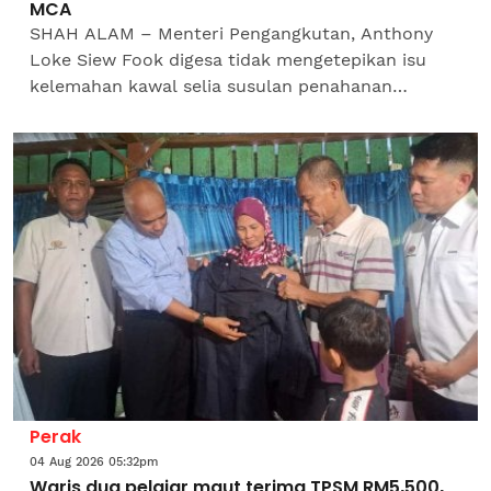
MCA
SHAH ALAM – Menteri Pengangkutan, Anthony
Loke Siew Fook digesa tidak mengetepikan isu
kelemahan kawal selia susulan penahanan
seorang juruterbang Malaysia di Indonesia yang
didakwa cuba menyeludup...
Perak
04 Aug 2026 05:32pm
Waris dua pelajar maut terima TPSM RM5,500,