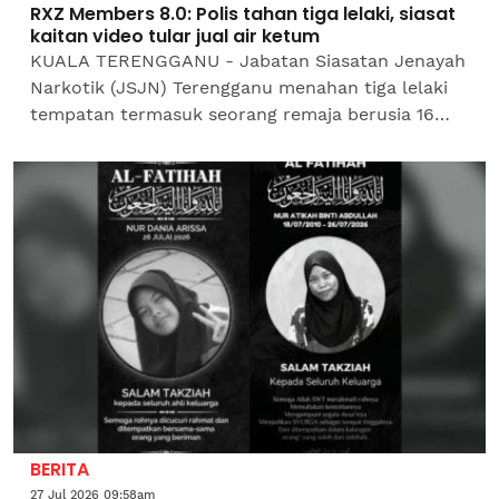
RXZ Members 8.0: Polis tahan tiga lelaki, siasat
kaitan video tular jual air ketum
​KUALA TERENGGANU - Jabatan Siasatan Jenayah
Narkotik (JSJN) Terengganu menahan tiga lelaki
tempatan termasuk seorang remaja berusia 16
tahun selepas dipercayai membawa masuk air
ketum sempena...
BERITA
27 Jul 2026 09:58am