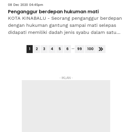
08 Dec 2020 04:45pm
Penganggur berdepan hukuman mati
KOTA KINABALU - Seorang penganggur berdepan
dengan hukuman gantung sampai mati selepas
didapati memiliki dadah jenis syabu dalam satu
serbuan di Manggatal semalam. Dalam kejadian
kira-kira jam 2.20...
...
1
2
3
4
5
6
99
100
- IKLAN -