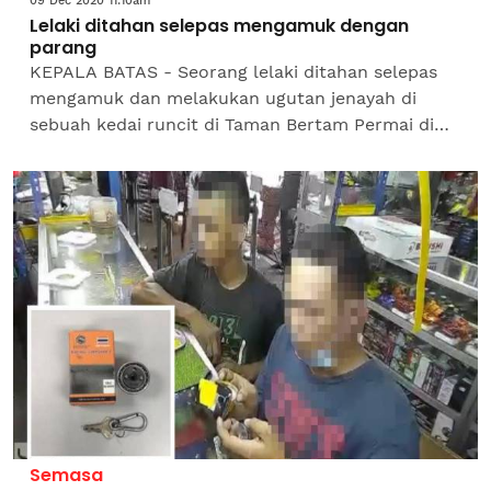
09 Dec 2020 11:10am
Lelaki ditahan selepas mengamuk dengan
parang
KEPALA BATAS - Seorang lelaki ditahan selepas
mengamuk dan melakukan ugutan jenayah di
sebuah kedai runcit di Taman Bertam Permai di
sini malam semalam. Dalam kejadian jam 9.15
malam itu, lelaki...
Semasa