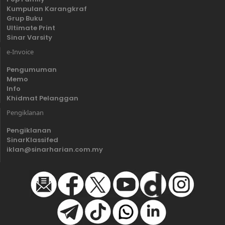
Kumpulan Karangkraf
Grup Buku
Ultimate Print
Sinar Varsity
e-Invoice
Pengumuman
Memo
Info
Khidmat Pelanggan
Pengiklanan
Pengiklanan
SinarKlassifed
iklan@sinarharian.com.my