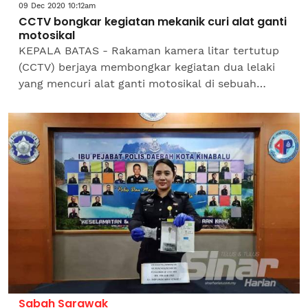
09 Dec 2020 10:12am
CCTV bongkar kegiatan mekanik curi alat ganti
motosikal
KEPALA BATAS - Rakaman kamera litar tertutup
(CCTV) berjaya membongkar kegiatan dua lelaki
yang mencuri alat ganti motosikal di sebuah
bengkel di Jalan Datuk Haji Ahmad Badawi di sini
pada 24 November...
Sabah Sarawak