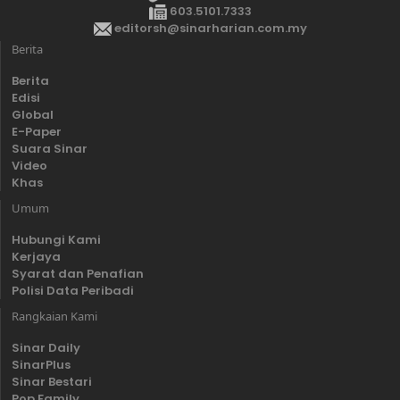
603.5101.7333
editorsh@sinarharian.com.my
Berita
Berita
Edisi
Global
E-Paper
Suara Sinar
Video
Khas
Umum
Hubungi Kami
Kerjaya
Syarat dan Penafian
Polisi Data Peribadi
Rangkaian Kami
Sinar Daily
SinarPlus
Sinar Bestari
Pop Family