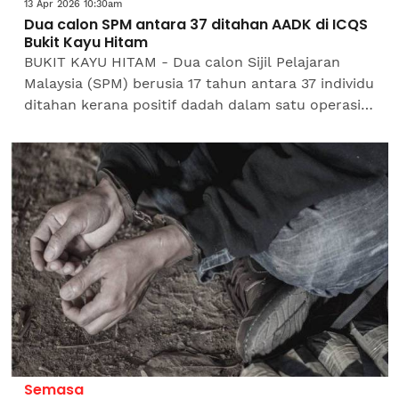
13 Apr 2026 10:30am
Dua calon SPM antara 37 ditahan AADK di ICQS
Bukit Kayu Hitam
BUKIT KAYU HITAM - Dua calon Sijil Pelajaran
Malaysia (SPM) berusia 17 tahun antara 37 individu
ditahan kerana positif dadah dalam satu operasi
khas Agensi Antidadah Kebangsaan (AADK) Kedah
di...
Semasa