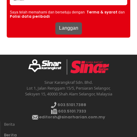
Terma & syarat
Saya telah memahami dan bersetuju dengan
dan
Polisi data peribadi
Sinar Karangkraf Sdn. Bhd.
Lot 1, Jalan Renggam 15/5, Persiaran Selangor,
Seksyen 15, 40000 Shah Alam Selangor, Malaysia
603.5101.7388
603.5101.7333
editorsh@sinarharian.com.my
Berita
Berita