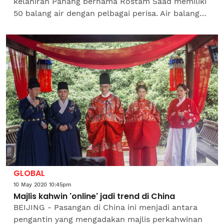
kelahiran Pahang bernama Rostam Saad memiliki
50 balang air dengan pelbagai perisa. Air balang
yang dinamakan sebagai air balang fancy itu
sangat...
GLOBAL
10 May 2020 10:45pm
Majlis kahwin 'online' jadi trend di China
BEIJING - Pasangan di China ini menjadi antara
pengantin yang mengadakan majlis perkahwinan