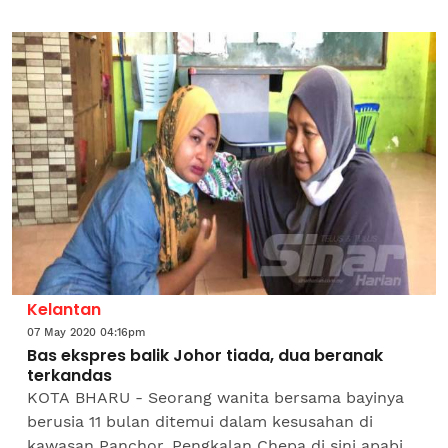
ditangguhkan semasa langkah Perintah Kawalan
Pergerakan (PKP), bermula...
Kelantan
07 May 2020 04:16pm
Bas ekspres balik Johor tiada, dua beranak
terkandas
KOTA BHARU - Seorang wanita bersama bayinya
berusia 11 bulan ditemui dalam kesusahan di
kawasan Panchor, Pengkalan Chepa di sini apabila