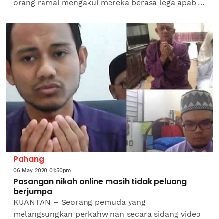
orang ramai mengakui mereka berasa lega apabila
boleh pulang semula ke rumah masing-masing.
Pekerja kilang, Nor Azam Mat...
Pahang
06 May 2020 01:50pm
Pasangan nikah online masih tidak peluang
berjumpa
KUANTAN – Seorang pemuda yang
melangsungkan perkahwinan secara sidang video