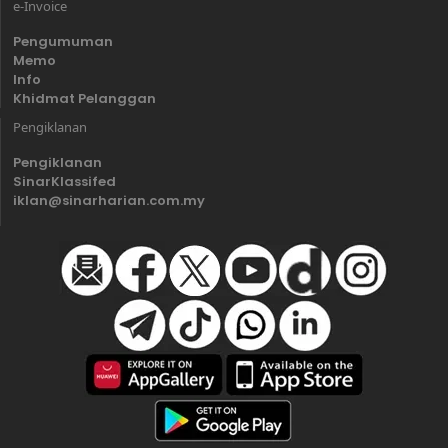
e-Invoice
Pengumuman
Memo
Info
Khidmat Pelanggan
Pengiklanan
Pengiklanan
SinarKlassifed
iklan@sinarharian.com.my