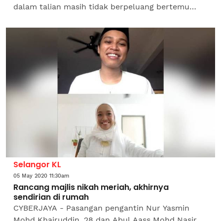
dalam talian masih tidak berpeluang bertemu
pasangannya sehingga kini kerana mematuhi
larangan perjalanan merentas negeri...
Selangor KL
05 May 2020 11:30am
Rancang majlis nikah meriah, akhirnya
sendirian di rumah
CYBERJAYA - Pasangan pengantin Nur Yasmin
Mohd Khairuddin, 28 dan Abul Aass Mohd Nasir,