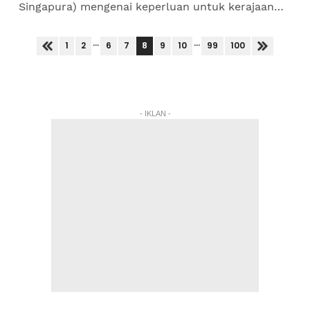
Singapura) mengenai keperluan untuk kerajaan
Malaysia hari ini meneladani Singapura dalam
menggubal undang-undang...
...
...
8
1
2
6
7
9
10
99
100
- IKLAN -