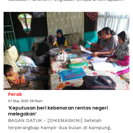
terkandas akibat ketiadaan bas ekspres untuk
pulang ke Skudai,...
Perak
07 May 2020 08:15am
‘Keputusan beri kebenaran rentas negeri
melegakan’
BAGAN DATUK - [DIKEMASKINI] Setelah
terperangkap hampir dua bulan di kampung,