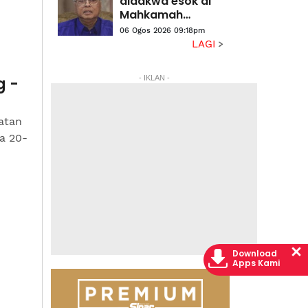
didakwa esok di
Mahkamah
Sesyen Kuala
06 Ogos 2026 09:18pm
Lumpur
LAGI
g -
- IKLAN -
atan
a 20-
Download
Apps Kami