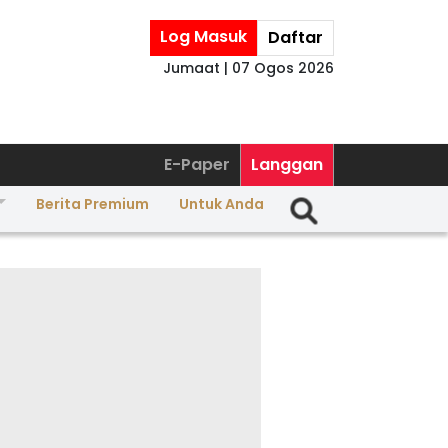
Log Masuk
Daftar
Jumaat | 07 Ogos 2026
E-Paper
Langgan
Berita Premium
Untuk Anda