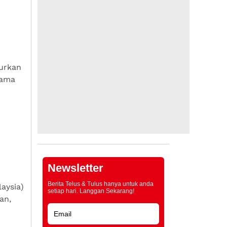
urkan
tama
,
Newsletter
Berita Telus & Tulus hanya untuk anda
aysia)
setiap hari. Langgan Sekarang!
an,