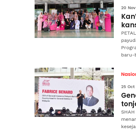
20 Nov
Kan
kan
PETAL
payud
Progr
baru-b
Nasio
25 Oct
Gene
tonj
SHAH 
menam
keseja