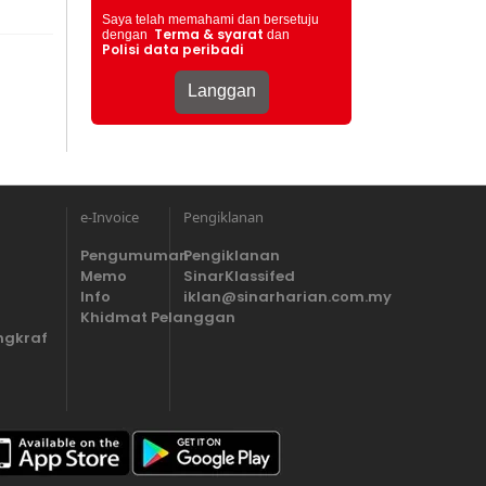
Saya telah memahami dan bersetuju
Terma & syarat
dengan
dan
Polisi data peribadi
e-Invoice
Pengiklanan
Pengumuman
Pengiklanan
Memo
SinarKlassifed
Info
iklan@sinarharian.com.my
Khidmat Pelanggan
ngkraf