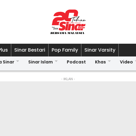
Plus
Sinar Bestari
Pop Family
Sinar Varsity
a Sinar
Sinar Islam
Podcast
Khas
Video
- IKLAN -