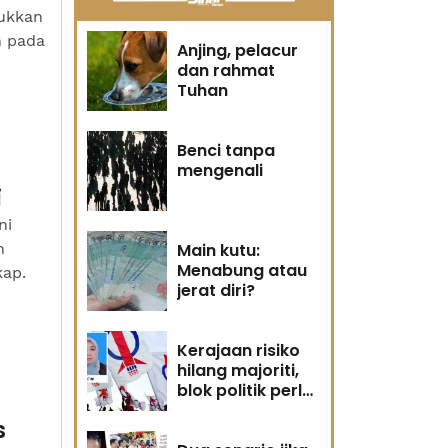
jukkan
n pada
Anjing, pelacur
dan rahmat
Tuhan
Benci tanpa
mengenali
i
ni
h
Main kutu:
Menabung atau
kap.
jerat diri?
Kerajaan risiko
hilang majoriti,
blok politik perlu
runding semula
s