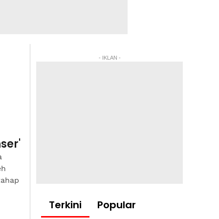
- IKLAN -
ser'
a
eh
tahap
Terkini
Popular