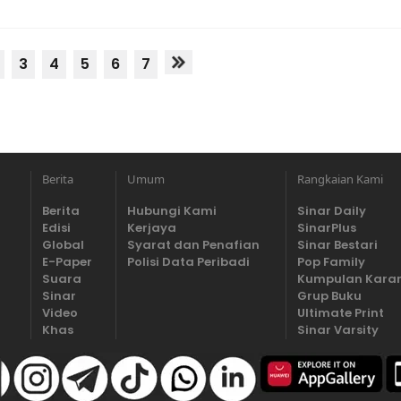
3
4
5
6
7
Berita
Umum
Rangkaian Kami
Berita
Hubungi Kami
Sinar Daily
Edisi
Kerjaya
SinarPlus
Global
Syarat dan Penafian
Sinar Bestari
E-Paper
Polisi Data Peribadi
Pop Family
Suara
Kumpulan Kara
Sinar
Grup Buku
Video
Ultimate Print
Khas
Sinar Varsity