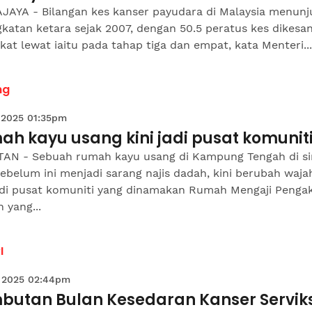
JAYA - Bilangan kes kanser payudara di Malaysia menun
katan ketara sejak 2007, dengan 50.5 peratus kes dikesa
kat lewat iaitu pada tahap tiga dan empat, kata Menteri...
ng
 2025 01:35pm
h kayu usang kini jadi pusat komunit
AN - Sebuah rumah kayu usang di Kampung Tengah di si
ebelum ini menjadi sarang najis dadah, kini berubah waja
di pusat komuniti yang dinamakan Rumah Mengaji Penga
 yang...
I
 2025 02:44pm
butan Bulan Kesedaran Kanser Servik