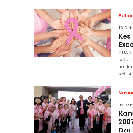
Paha
19 Oct
Kes
Exc
KUANT
setia
an, k
Keluar
Nasio
01 Oct
Kan
2007
Dzul