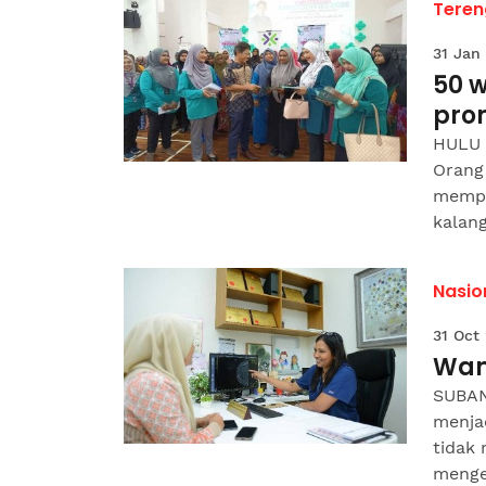
Tere
31 Jan
50 w
pro
HULU 
Orang 
mempe
kalang
Nasio
31 Oct
Wan
SUBAN
menja
tidak 
menge