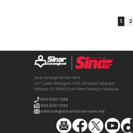
1
2
Sinar Karangkraf Sdn. Bhd.
Lot 1, Jalan Renggam 15/5, Persiaran Selangor,
Seksyen 15, 40000 Shah Alam Selangor, Malaysia
603.5101.7388
603.5101.7333
editorsh@sinarharian.com.my