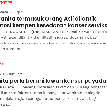
ngganu
 2026 03:27pm
anita termasuk Orang Asli dilantik
mosi kempen kesedaran kanser servik
TERENGGANU – [DIKEMAS KINI] Seramai 50 wanita term
Asli akan dilantik dan dilatih sebagai duta etnik bagi
rluas kempen kesedaran kanser serviks khususnya dala
an komuniti...
nal
 2025 09:15am
ita perlu berani lawan kanser payuda
G JAYA - Dibayangi perasaan takut dan kurang pengeta
di antara faktor utama kebanyakan wanita di Malaysia
menjalani ujian saringan atau pemeriksaan awal bagi
san...