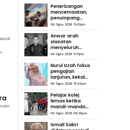
Penerbangan
mencemaskan,
penumpang
didakwa cuba
06 Ogos 2026 11:42pm
buka pintu
s
kecemasan
Anwar arah
asuk
siasatan
menyeluruh
m
kejadian anggota
06 Ogos 2026 11:11pm
polis maut di
Beaufort
Nurul Izzah fokus
pengajian
lanjutan, kekal
sebagai anggota
06 Ogos 2026 10:42pm
PKR
Pelajar kolej
ra
lemas ketika
huan
mandi-manda
bersama
06 Ogos 2026 09:36pm
sembilan rakan
Ismail Sabri