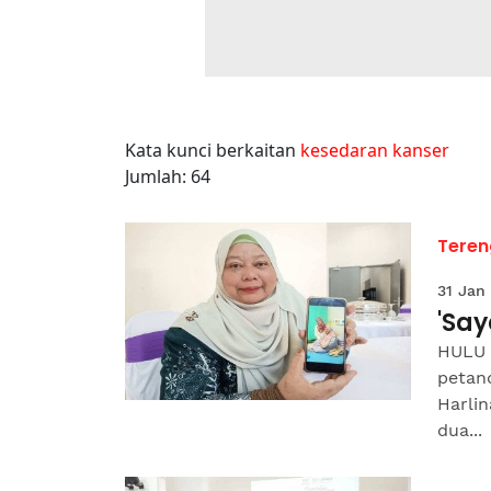
Kata kunci berkaitan
kesedaran kanser
Jumlah: 64
Tere
31 Jan
'Say
HULU 
petand
Harlin
dua...