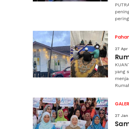
PUTRA
pening
pering
Paha
27 Apr
Ruma
KUANT
yang s
menja
Rumah
GALER
27 Jan
Sam