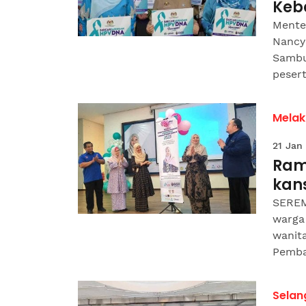
Keb
Mente
Nancy
Sambu
pesert
Melak
21 Jan
Ram
kans
SEREM
warga
wanit
Pemba
Selan