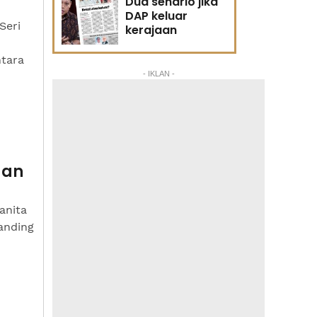
Dua senario jika
DAP keluar
Seri
kerajaan
tara
- IKLAN -
gan
anita
anding