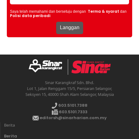
Terma & syarat
Saya telah memahami dan bersetuju dengan
dan
Polisi data peribadi
Sinar Karangkraf Sdn. Bhd.
Lot 1, Jalan Renggam 15/5, Persiaran Selangor,
Seksyen 15, 40000 Shah Alam Selangor, Malaysia
603.5101.7388
603.5101.7333
editorsh@sinarharian.com.my
Berita
Berita