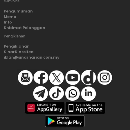
e-Invoice
Pengumuman
Memo
Info
Khidmat Pelanggan
Pengiklanan
Pengiklanan
SinarKlassifed
iklan@sinarharian.com.my