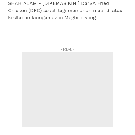
SHAH ALAM - [DIKEMAS KINI] DarSA Fried
Chicken (DFC) sekali lagi memohon maaf di atas
kesilapan laungan azan Maghrib yang
dikumandangan membuatkan pelanggan di
cawangan Puncak Alam berbuka puasa tiga...
- IKLAN -