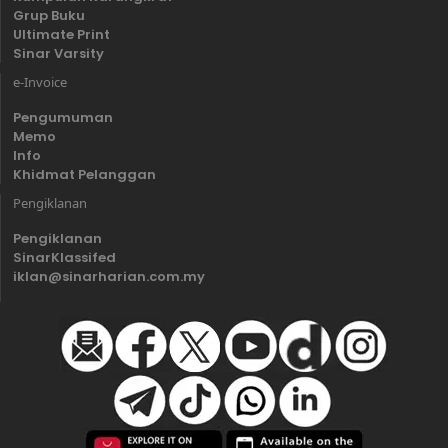
Grup Buku
Ultimate Print
Sinar Varsity
e-Invoice
Pengumuman
Memo
Info
Khidmat Pelanggan
Pengiklanan
Pengiklanan
SinarKlassifed
iklan@sinarharian.com.my