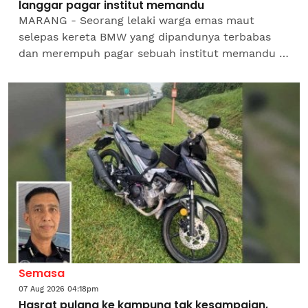
langgar pagar institut memandu
MARANG - Seorang lelaki warga emas maut
selepas kereta BMW yang dipandunya terbabas
dan merempuh pagar sebuah institut memandu di
Jalan Kuala Terengganu-Kuantan, dekat Alur
Tuman di sini pada...
Semasa
07 Aug 2026 04:18pm
Hasrat pulang ke kampung tak kesampaian,