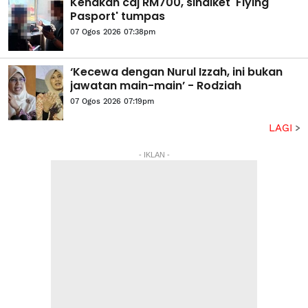
Kenakan caj RM700, sindiket 'Flying
Pasport' tumpas
07 Ogos 2026 07:38pm
‘Kecewa dengan Nurul Izzah, ini bukan
jawatan main-main’ - Rodziah
07 Ogos 2026 07:19pm
LAGI
- IKLAN -