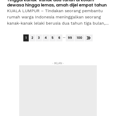
dewasa hingga lemas, amah dijel empat tahun
KUALA LUMPUR – Tindakan seorang pembantu
rumah warga Indonesia meninggalkan seorang
kanak-kanak lelaki berusia dua tahun tiga bulan,
di kolam renang dewasa tanpa pengawasan
sehingga menyebabkan...
...
1
2
3
4
5
6
99
100
- IKLAN -