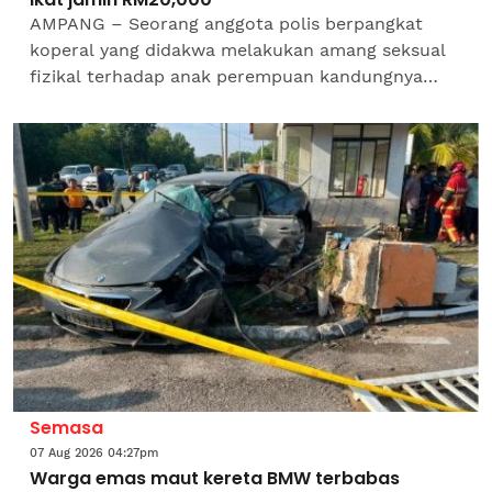
AMPANG – Seorang anggota polis berpangkat
koperal yang didakwa melakukan amang seksual
fizikal terhadap anak perempuan kandungnya
dibenarkan diikat jamin RM20,000 oleh Mahkamah
Sesyen di sini pada...
Semasa
07 Aug 2026 04:27pm
Warga emas maut kereta BMW terbabas