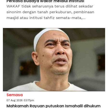
Perkasa budaya wakaf melalui institusi
WAKAF tidak seharusnya terus dilihat sekadar
sinonim dengan tanah perkuburan, pembinaan
masjid atau intitusi tahfiz semata-mata,
sebaliknya perlu diperkasakan sebagai antara
instrumen penting dalam...
Semasa
07 Aug 2026 03:17pm
Mahkamah Rayuan putuskan Ismahalil dihukum