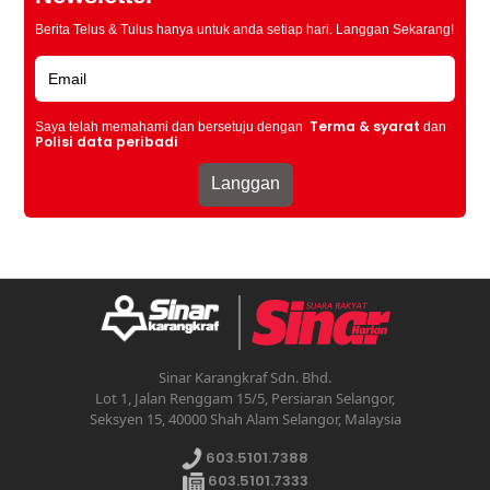
Berita Telus & Tulus hanya untuk anda setiap hari. Langgan Sekarang!
Terma & syarat
Saya telah memahami dan bersetuju dengan
dan
Polisi data peribadi
Sinar Karangkraf Sdn. Bhd.
Lot 1, Jalan Renggam 15/5, Persiaran Selangor,
Seksyen 15, 40000 Shah Alam Selangor, Malaysia
603.5101.7388
603.5101.7333