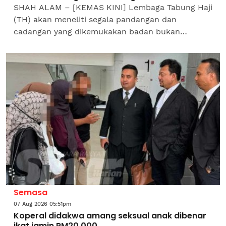
SHAH ALAM – [KEMAS KINI] Lembaga Tabung Haji
(TH) akan meneliti segala pandangan dan
cadangan yang dikemukakan badan bukan
kerajaan (NGO) menerusi memorandum yang
diserahkan pada Himpunan Aman...
Semasa
07 Aug 2026 05:51pm
Koperal didakwa amang seksual anak dibenar
ikat jamin RM20,000