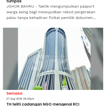
tumpas
JOHOR BAHRU - Taktik mengumpulkan pasport
warga asing bagi mewujudkan rekod pergerakan
palsu tanpa kehadiran fizikal pemilik dokumen
berjaya dibongkar menerusi Op Crack di Kompleks
Sultan Abu Bakar...
Semasa
07 Aug 2026 06:23pm
TH teliti cadangan NGO mengenai RCI