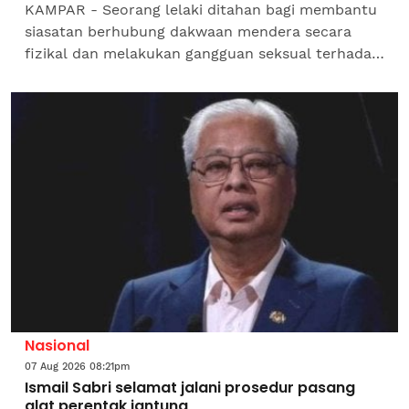
KAMPAR - Seorang lelaki ditahan bagi membantu
siasatan berhubung dakwaan mendera secara
fizikal dan melakukan gangguan seksual terhadap
dua anak lelakinya.Ketua Polis Daerah Kampar,
Superintenden...
Nasional
07 Aug 2026 08:21pm
Ismail Sabri selamat jalani prosedur pasang
alat perentak jantung