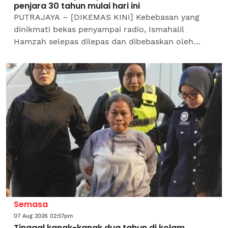
penjara 30 tahun mulai hari ini
PUTRAJAYA – [DIKEMAS KINI] Kebebasan yang
dinikmati bekas penyampai radio, Ismahalil
Hamzah selepas dilepas dan dibebaskan oleh
Mahkamah Tinggi tiga tahun lalu, berakhir dengan
Mahkamah Rayuan di...
Semasa
07 Aug 2026 02:57pm
Tinggal kanak-kanak dua tahun di kolam