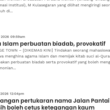
asi Institusi), M Kulasegaran yang dilihat mengiringi seo
uh di...
 2026 09:59am
a Islam perbuatan biadab, provokatif
E TOWN – [DIKEMAS KINI] Tindakan seorang mahasiswa
wa menghina agama Islam dan memijak kitab suci al-Qur
akan perbuatan biadab serta provokatif yang boleh men
onian...
 2026 12:04pm
angan pertukaran nama Jalan Pantai
sih boleh cetus ketegangan kaum