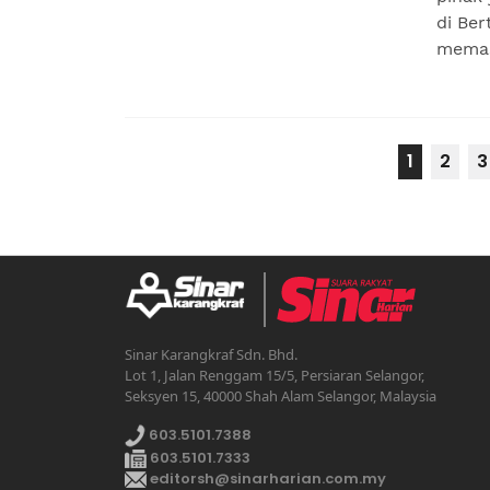
di Ber
memas
1
2
3
Sinar Karangkraf Sdn. Bhd.
Lot 1, Jalan Renggam 15/5, Persiaran Selangor,
Seksyen 15, 40000 Shah Alam Selangor, Malaysia
603.5101.7388
603.5101.7333
editorsh@sinarharian.com.my