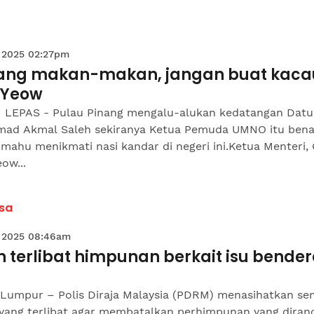
 2025 02:27pm
ang makan-makan, jangan buat kaca
 Yeow
 LEPAS - Pulau Pinang mengalu-alukan kedatangan Datu
ad Akmal Saleh sekiranya Ketua Pemuda UMNO itu bena
mahu menikmati nasi kandar di negeri ini.Ketua Menteri
ow...
sa
 2025 08:46am
 terlibat himpunan berkait isu bender
 Lumpur – Polis Diraja Malaysia (PDRM) menasihatkan s
 yang terlibat agar membatalkan perhimpunan yang diran