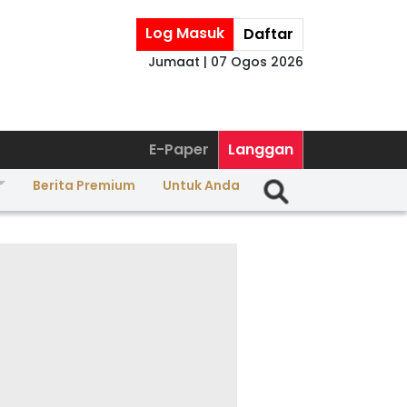
Log Masuk
Daftar
Jumaat | 07 Ogos 2026
E-Paper
Langgan
Berita Premium
Untuk Anda