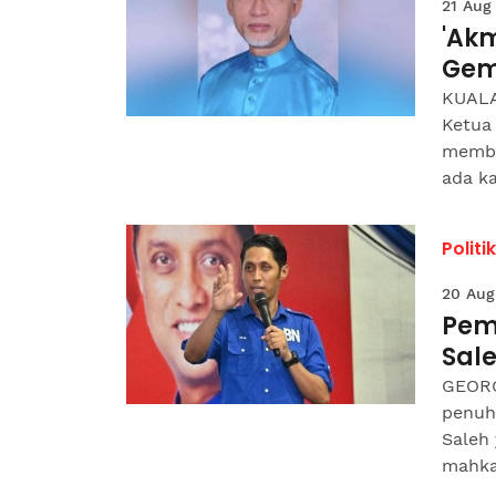
21 Aug
'Akm
Gem
KUALA
Ketua
memba
ada ka
Politik
20 Aug
Pem
Sale
GEORG
penuh
Saleh
mahka