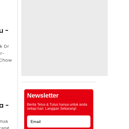
u -
k Dr
r-
, Chow
Newsletter
a -
Berita Telus & Tulus hanya untuk anda
setiap hari. Langgan Sekarang!
emua
cang