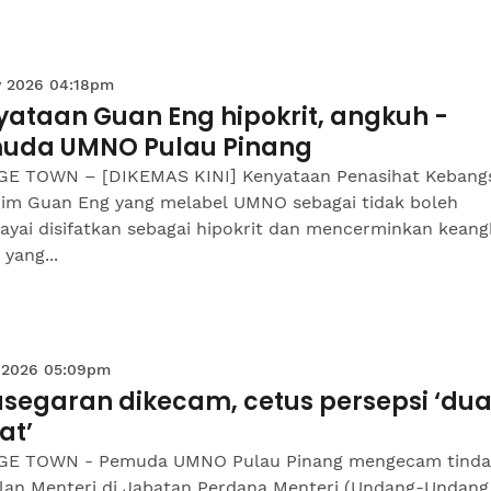
 2026 04:18pm
yataan Guan Eng hipokrit, angkuh -
uda UMNO Pulau Pinang
E TOWN – [DIKEMAS KINI] Kenyataan Penasihat Kebang
Lim Guan Eng yang melabel UMNO sebagai tidak boleh
cayai disifatkan sebagai hipokrit dan mencerminkan kean
 yang...
 2026 05:09pm
asegaran dikecam, cetus persepsi ‘du
at’
E TOWN - Pemuda UMNO Pulau Pinang mengecam tinda
lan Menteri di Jabatan Perdana Menteri (Undang-Undang