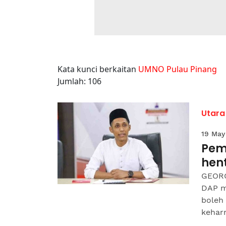
Kata kunci berkaitan
UMNO Pulau Pinang
Jumlah: 106
Utara
19 May
Pem
hen
GEORG
DAP m
boleh
kehar