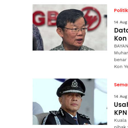
Politik
14 Aug
Dat
Kon
BAYAN
Muham
benar 
Kon Ye
Sema
14 Aug
Usah
KPN
Kuala
pihak