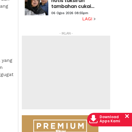
notis taksiran
tambahan cukai
rang
RM313.8 juta
06 Ogos 2026 08:55pm
terhadap Na'imah
LAGI
- IKLAN -
 yang
an
ggugat
Download
Apps Kami