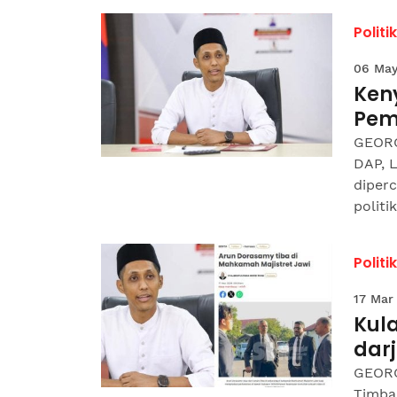
Politik
06 May
Ken
Pem
GEORG
DAP, 
diper
politik
Politik
17 Mar
Kul
darj
GEORG
Timba