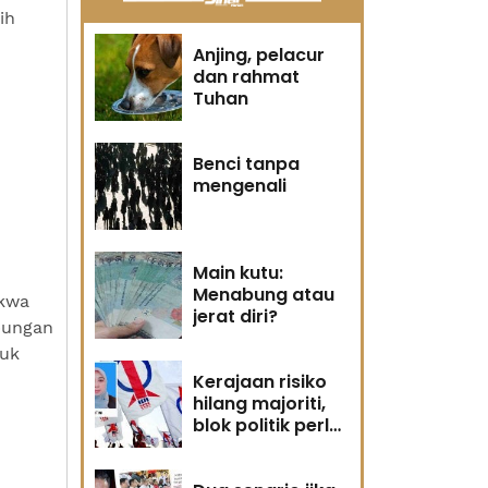
ih
Anjing, pelacur
dan rahmat
Tuhan
Benci tanpa
mengenali
Main kutu:
Menabung atau
akwa
jerat diri?
pungan
tuk
Kerajaan risiko
hilang majoriti,
blok politik perlu
runding semula