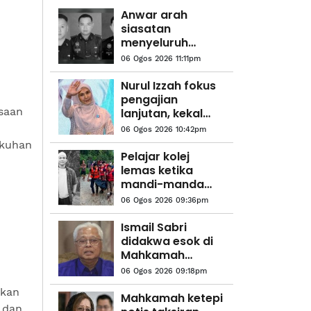
Anwar arah
siasatan
menyeluruh
kejadian anggota
06 Ogos 2026 11:11pm
polis maut di
Beaufort
Nurul Izzah fokus
pengajian
saan
lanjutan, kekal
sebagai anggota
06 Ogos 2026 10:42pm
PKR
gkuhan
Pelajar kolej
lemas ketika
mandi-manda
bersama
06 Ogos 2026 09:36pm
sembilan rakan
Ismail Sabri
didakwa esok di
a
Mahkamah
Sesyen Kuala
06 Ogos 2026 09:18pm
Lumpur
kan
Mahkamah ketepi
 dan