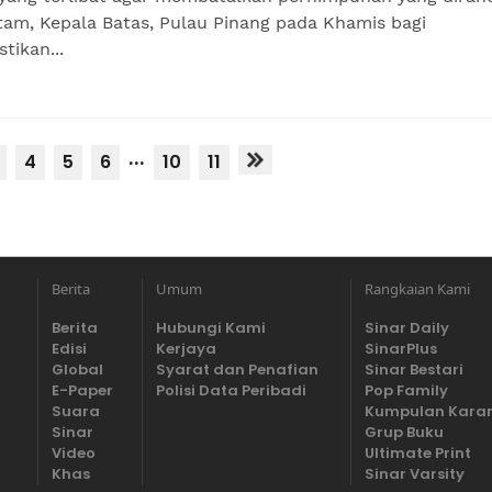
tam, Kepala Batas, Pulau Pinang pada Khamis bagi
tikan...
...
4
5
6
10
11
Berita
Umum
Rangkaian Kami
Berita
Hubungi Kami
Sinar Daily
Edisi
Kerjaya
SinarPlus
Global
Syarat dan Penafian
Sinar Bestari
E-Paper
Polisi Data Peribadi
Pop Family
Suara
Kumpulan Kara
Sinar
Grup Buku
Video
Ultimate Print
Khas
Sinar Varsity