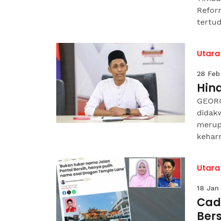
Reform
tertud
Utara
28 Feb
Hin
GEORG
didak
merup
keharm
Utara
18 Jan
Cad
Ber