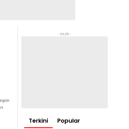
- IKLAN -
mpin
an
Terkini
Popular