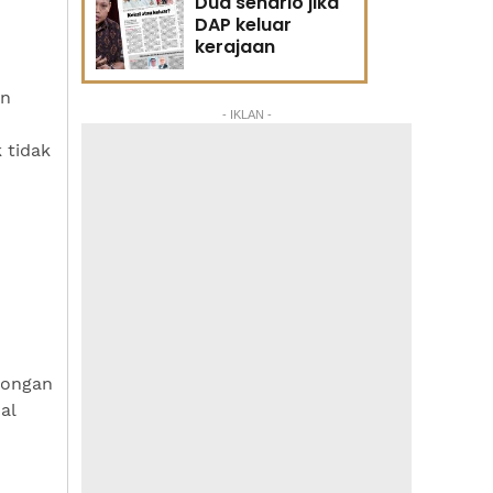
Dua senario jika
DAP keluar
kerajaan
an
- IKLAN -
 tidak
kongan
al