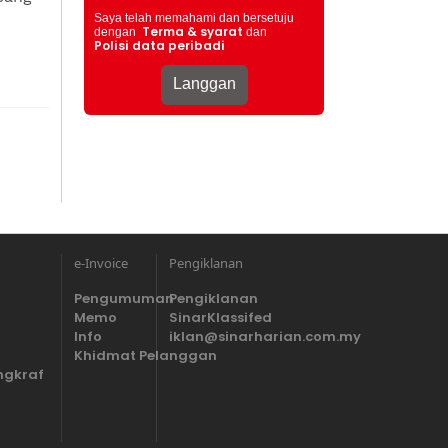
Saya telah memahami dan bersetuju
Terma & syarat
dengan
dan
Polisi data peribadi
e-Invoice
Pengiklanan
Pengumuman
Pengiklanan
Memo
SinarKlassifed
Info
iklan@sinarharian.com.my
Khidmat Pelanggan
ngkraf