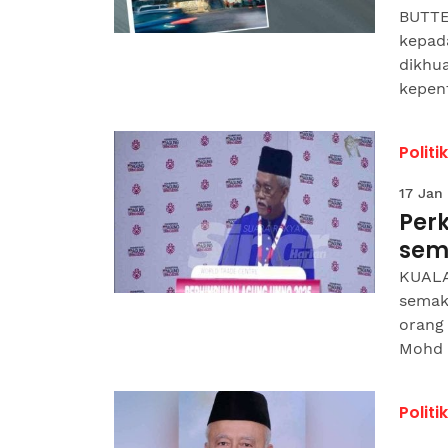
BUTTE
kepad
dikhua
kepent
Politik
17 Jan
Per
sema
KUALA
semak
orang
Mohd 
Politik