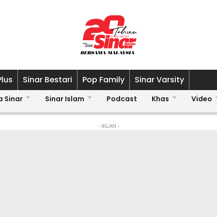
Plus
Sinar Bestari
Pop Family
Sinar Varsity
a Sinar
Sinar Islam
Podcast
Khas
Video
- IKLAN -